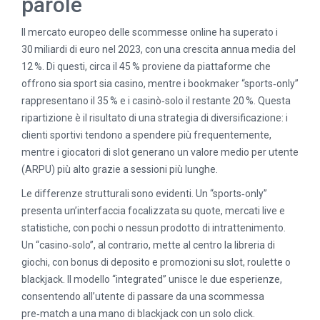
parole
Il mercato europeo delle scommesse online ha superato i
30 miliardi di euro nel 2023, con una crescita annua media del
12 %. Di questi, circa il 45 % proviene da piattaforme che
offrono sia sport sia casino, mentre i bookmaker “sports‑only”
rappresentano il 35 % e i casinò‑solo il restante 20 %. Questa
ripartizione è il risultato di una strategia di diversificazione: i
clienti sportivi tendono a spendere più frequentemente,
mentre i giocatori di slot generano un valore medio per utente
(ARPU) più alto grazie a sessioni più lunghe.
Le differenze strutturali sono evidenti. Un “sports‑only”
presenta un’interfaccia focalizzata su quote, mercati live e
statistiche, con pochi o nessun prodotto di intrattenimento.
Un “casino‑solo”, al contrario, mette al centro la libreria di
giochi, con bonus di deposito e promozioni su slot, roulette o
blackjack. Il modello “integrated” unisce le due esperienze,
consentendo all’utente di passare da una scommessa
pre‑match a una mano di blackjack con un solo click.