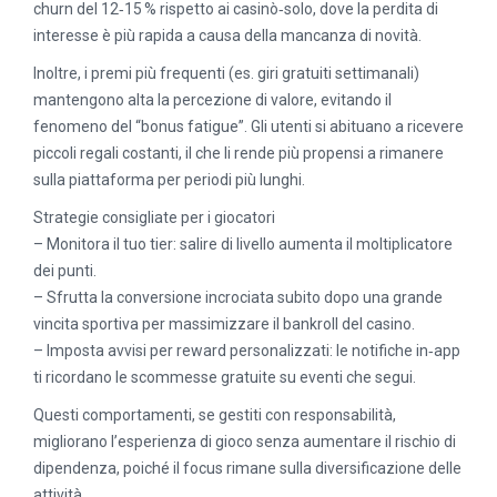
churn del 12‑15 % rispetto ai casinò‑solo, dove la perdita di
interesse è più rapida a causa della mancanza di novità.
Inoltre, i premi più frequenti (es. giri gratuiti settimanali)
mantengono alta la percezione di valore, evitando il
fenomeno del “bonus fatigue”. Gli utenti si abituano a ricevere
piccoli regali costanti, il che li rende più propensi a rimanere
sulla piattaforma per periodi più lunghi.
Strategie consigliate per i giocatori
– Monitora il tuo tier: salire di livello aumenta il moltiplicatore
dei punti.
– Sfrutta la conversione incrociata subito dopo una grande
vincita sportiva per massimizzare il bankroll del casino.
– Imposta avvisi per reward personalizzati: le notifiche in‑app
ti ricordano le scommesse gratuite su eventi che segui.
Questi comportamenti, se gestiti con responsabilità,
migliorano l’esperienza di gioco senza aumentare il rischio di
dipendenza, poiché il focus rimane sulla diversificazione delle
attività.