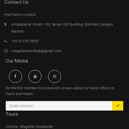
Contact Us
Feel free to contact.
Incubated at: Room: 103, Aman CED Building, IBA Main Campus,
Karachi
+92 313 8728357
magellantravelspk@gmail.com
Our Media
Be the first member to receive info & news about our latest offers on
Tours and Hotels.
Tours
Ormara - Magellan Weekends