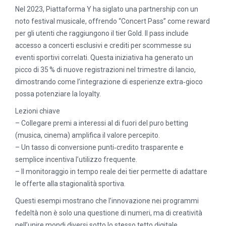
Nel 2023, Piattaforma Y ha siglato una partnership con un
noto festival musicale, offrendo “Concert Pass” come reward
per gli utenti che raggiungono il tier Gold. Il pass include
accesso a concerti esclusivi e crediti per scommesse su
eventi sportivi correlati. Questa iniziativa ha generato un
picco di 35 % di nuove registrazioni nel trimestre di lancio,
dimostrando come l’integrazione di esperienze extra‑gioco
possa potenziare la loyalty.
Lezioni chiave
– Collegare premi a interessi al di fuori del puro betting
(musica, cinema) amplifica il valore percepito.
– Un tasso di conversione punti‑credito trasparente e
semplice incentiva l’utilizzo frequente.
– Il monitoraggio in tempo reale dei tier permette di adattare
le offerte alla stagionalità sportiva.
Questi esempi mostrano che l’innovazione nei programmi
fedeltà non è solo una questione di numeri, ma di creatività
nell’unire mondi diversi sotto lo stesso tetto digitale.