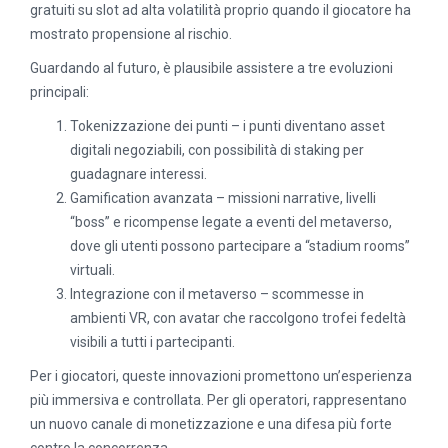
gratuiti su slot ad alta volatilità proprio quando il giocatore ha
mostrato propensione al rischio.
Guardando al futuro, è plausibile assistere a tre evoluzioni
principali:
Tokenizzazione dei punti – i punti diventano asset
digitali negoziabili, con possibilità di staking per
guadagnare interessi.
Gamification avanzata – missioni narrative, livelli
“boss” e ricompense legate a eventi del metaverso,
dove gli utenti possono partecipare a “stadium rooms”
virtuali.
Integrazione con il metaverso – scommesse in
ambienti VR, con avatar che raccolgono trofei fedeltà
visibili a tutti i partecipanti.
Per i giocatori, queste innovazioni promettono un’esperienza
più immersiva e controllata. Per gli operatori, rappresentano
un nuovo canale di monetizzazione e una difesa più forte
contro la concorrenza.