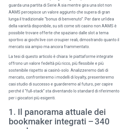
guarda una partita di Serie A sia mentre gira una slot non
AAMS percepisce un valore aggiunto che supera di gran
lunga il tradizionale “bonus di benvenuto”. Per dare un’idea
della varietà disponibile, su siti come
siti casino non AAMS
è
possibile trovare offerte che spaziano dalle slot a tema
sportivo ai giochi live con croupier reali, dimostrando quanto il
mercato sia ampio ma ancora frammentato.
La tesi di questo articolo è chiara: le piattaforme integrate
offrono un valore fedeltà più ricco, più flessibile e più
sostenibile rispetto ai casinò‑solo. Analizzeremo dati di
mercato, confronteremo i modelli di loyalty, presenteremo
casi studio di successo e guarderemo al futuro, per capire
perché il “full‑stack” sta diventando lo standard di riferimento
per i giocatori più esigenti.
1. Il panorama attuale dei
bookmaker integrati – 340