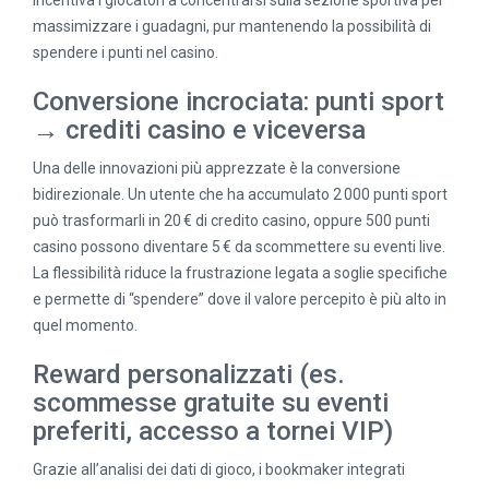
massimizzare i guadagni, pur mantenendo la possibilità di
spendere i punti nel casino.
Conversione incrociata: punti sport
→ crediti casino e viceversa
Una delle innovazioni più apprezzate è la conversione
bidirezionale. Un utente che ha accumulato 2 000 punti sport
può trasformarli in 20 € di credito casino, oppure 500 punti
casino possono diventare 5 € da scommettere su eventi live.
La flessibilità riduce la frustrazione legata a soglie specifiche
e permette di “spendere” dove il valore percepito è più alto in
quel momento.
Reward personalizzati (es.
scommesse gratuite su eventi
preferiti, accesso a tornei VIP)
Grazie all’analisi dei dati di gioco, i bookmaker integrati