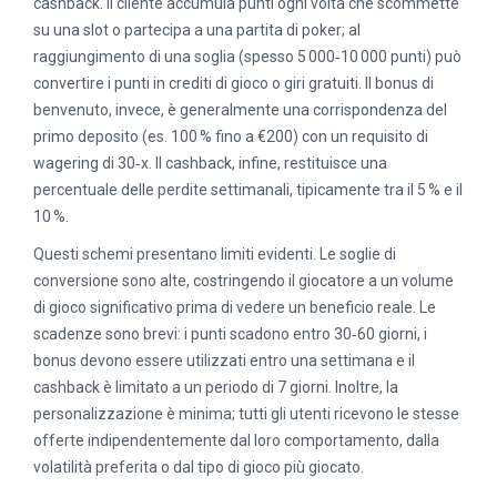
cashback. Il cliente accumula punti ogni volta che scommette
su una slot o partecipa a una partita di poker; al
raggiungimento di una soglia (spesso 5 000‑10 000 punti) può
convertire i punti in crediti di gioco o giri gratuiti. Il bonus di
benvenuto, invece, è generalmente una corrispondenza del
primo deposito (es. 100 % fino a €200) con un requisito di
wagering di 30‑x. Il cashback, infine, restituisce una
percentuale delle perdite settimanali, tipicamente tra il 5 % e il
10 %.
Questi schemi presentano limiti evidenti. Le soglie di
conversione sono alte, costringendo il giocatore a un volume
di gioco significativo prima di vedere un beneficio reale. Le
scadenze sono brevi: i punti scadono entro 30‑60 giorni, i
bonus devono essere utilizzati entro una settimana e il
cashback è limitato a un periodo di 7 giorni. Inoltre, la
personalizzazione è minima; tutti gli utenti ricevono le stesse
offerte indipendentemente dal loro comportamento, dalla
volatilità preferita o dal tipo di gioco più giocato.