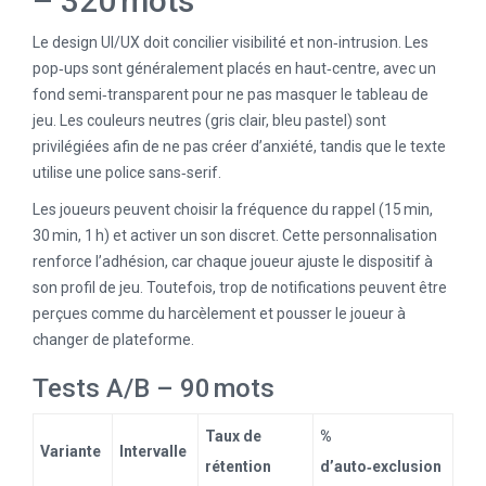
– 320 mots
Le design UI/UX doit concilier visibilité et non‑intrusion. Les
pop‑ups sont généralement placés en haut‑centre, avec un
fond semi‑transparent pour ne pas masquer le tableau de
jeu. Les couleurs neutres (gris clair, bleu pastel) sont
privilégiées afin de ne pas créer d’anxiété, tandis que le texte
utilise une police sans‑serif.
Les joueurs peuvent choisir la fréquence du rappel (15 min,
30 min, 1 h) et activer un son discret. Cette personnalisation
renforce l’adhésion, car chaque joueur ajuste le dispositif à
son profil de jeu. Toutefois, trop de notifications peuvent être
perçues comme du harcèlement et pousser le joueur à
changer de plateforme.
Tests A/B – 90 mots
Taux de
%
Variante
Intervalle
rétention
d’auto‑exclusion