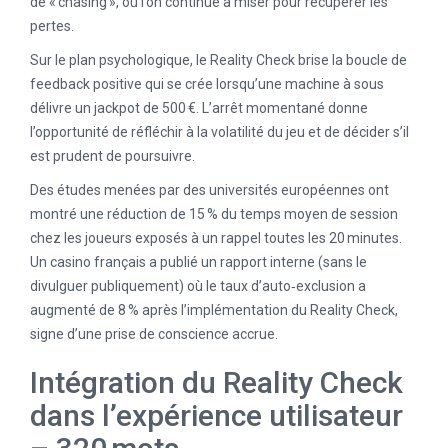
de « chasing », où l’on continue à miser pour récupérer les
pertes.
Sur le plan psychologique, le Reality Check brise la boucle de
feedback positive qui se crée lorsqu’une machine à sous
délivre un jackpot de 500 €. L’arrêt momentané donne
l’opportunité de réfléchir à la volatilité du jeu et de décider s’il
est prudent de poursuivre.
Des études menées par des universités européennes ont
montré une réduction de 15 % du temps moyen de session
chez les joueurs exposés à un rappel toutes les 20 minutes.
Un casino français a publié un rapport interne (sans le
divulguer publiquement) où le taux d’auto‑exclusion a
augmenté de 8 % après l’implémentation du Reality Check,
signe d’une prise de conscience accrue.
Intégration du Reality Check
dans l’expérience utilisateur