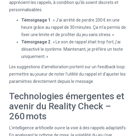
apprécient les rappels, à condition qu’ils soient discrets et
personnalisables.
Témoignage 1
: « J’ai arrêté de perdre 200 € en une
heure grâce au rappel de 30 minutes. Ça m’a permis de
fixer une limite et de profiter du jeu sans stress. »
Témoignage 2
: « Le son de rappel était trop fort, j’ai
désactivé le système. Maintenant, je préfère un texte
uniquement. »
Les suggestions d’amélioration portent sur un feedback loop :
permettre au joueur de noter l’utilité du rappel et d’ajuster les
paramètres directement depuis le message.
Technologies émergentes et
avenir du Reality Check –
260 mots
L’intelligence artificielle ouvre la voie à des rappels adaptatifs.
En analysant le rythme de mise, la volatilité du jeu (par