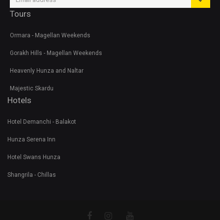
Tours
Ormara - Magellan Weekends
Gorakh Hills - Magellan Weekends
Heavenly Hunza and Naltar
Majestic Skardu
Hotels
Hotel Demanchi - Balakot
Hunza Serena Inn
Hotel Swans Hunza
Shangrila - Chillas