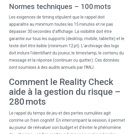
Normes techniques – 100 mots
Les exigences de timing stipulent que le rappel doit
apparaître au minimum toutes les 15 minutes et ne pas
dépasser 30 secondes d’affichage. La visibilité doit être
garantie sur tous les supports (desktop, mobile, tablette) et le
texte doit être lisible (minimum 12 pt). L’archivage des logs
doit inclure l’identifiant du joueur, le timestamp, le contenu du
message et la réponse (continuer ou quitter). Ces données
sont soumises à des audits annuels par l’ANJ.
Comment le Reality Check
aide à la gestion du risque –
280 mots
Le rappel du temps de jeu et des pertes cumulées agit
comme un frein cognitif. En interrompant la session, il permet
au joueur de réévaluer son budget et d’éviter le phénomène