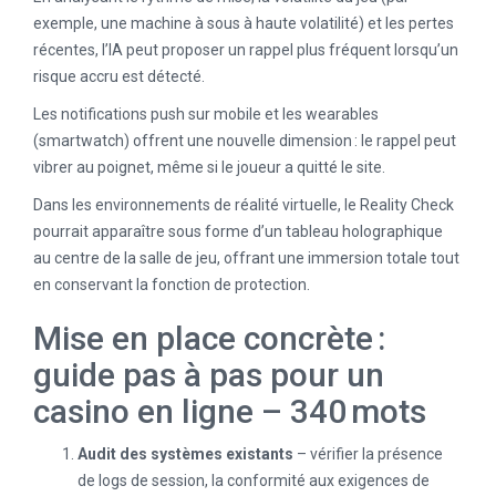
exemple, une machine à sous à haute volatilité) et les pertes
récentes, l’IA peut proposer un rappel plus fréquent lorsqu’un
risque accru est détecté.
Les notifications push sur mobile et les wearables
(smartwatch) offrent une nouvelle dimension : le rappel peut
vibrer au poignet, même si le joueur a quitté le site.
Dans les environnements de réalité virtuelle, le Reality Check
pourrait apparaître sous forme d’un tableau holographique
au centre de la salle de jeu, offrant une immersion totale tout
en conservant la fonction de protection.
Mise en place concrète :
guide pas à pas pour un
casino en ligne – 340 mots
Audit des systèmes existants
– vérifier la présence
de logs de session, la conformité aux exigences de