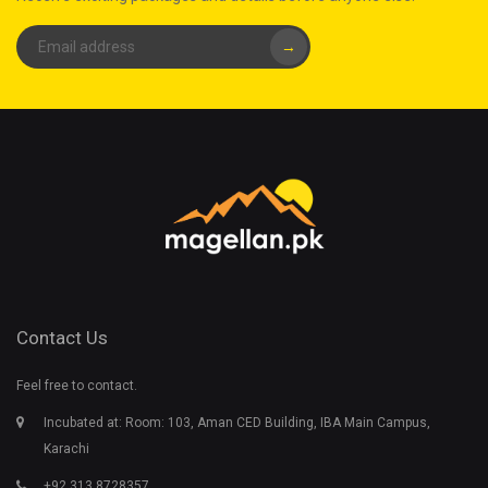
→
Contact Us
Feel free to contact.
Incubated at: Room: 103, Aman CED Building, IBA Main Campus,
Karachi
+92 313 8728357