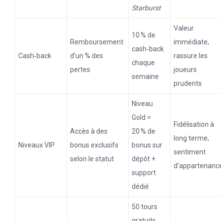
Starburst
Valeur
10 % de
Remboursement
immédiate,
cash‑back
Cash‑back
d’un % des
rassure les
chaque
pertes
joueurs
semaine
prudents
Niveau
Gold =
Fidélisation à
Accès à des
20 % de
long terme,
Niveaux VIP
bonus exclusifs
bonus sur
sentiment
selon le statut
dépôt +
d’appartenanc
support
dédié
50 tours
gratuits