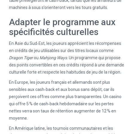
table privilégieront le cash‑back, tandis que les amateurs de
machines à sous s’orienteront vers les tours gratuits.
Adapter le programme aux
spécificités culturelles
En Asie du Sud‑Est, les joueurs apprécient les récompenses
en crédits de jeu utilisables sur des titres locaux comme
Dragon Tiger
ou
Mahjong Ways
. Un programme qui propose
des points convertibles en ces crédits répond à une demande
culturelle forte et respecte les habitudes de jeu de la région.
En Europe, les joueurs français et allemands sont plus
sensibles aux cash‑back et aux bonus sans dépôt, car ils
perçoivent ces offres comme plus transparentes. Un casino
qui offre 5 % de cash‑back hebdomadaire sur les pertes
nettes verra son taux de rétention augmenter de 12 % en
moyenne.
En Amérique latine, les tournois communautaires et les