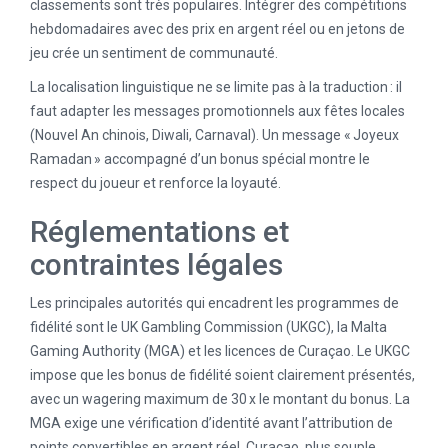
classements sont très populaires. Intégrer des compétitions
hebdomadaires avec des prix en argent réel ou en jetons de
jeu crée un sentiment de communauté.
La localisation linguistique ne se limite pas à la traduction : il
faut adapter les messages promotionnels aux fêtes locales
(Nouvel An chinois, Diwali, Carnaval). Un message « Joyeux
Ramadan » accompagné d’un bonus spécial montre le
respect du joueur et renforce la loyauté.
Réglementations et
contraintes légales
Les principales autorités qui encadrent les programmes de
fidélité sont le UK Gambling Commission (UKGC), la Malta
Gaming Authority (MGA) et les licences de Curaçao. Le UKGC
impose que les bonus de fidélité soient clairement présentés,
avec un wagering maximum de 30 x le montant du bonus. La
MGA exige une vérification d’identité avant l’attribution de
points convertibles en argent réel. Curaçao, plus souple,