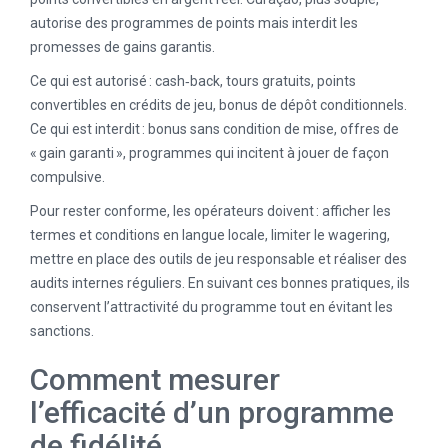
autorise des programmes de points mais interdit les
promesses de gains garantis.
Ce qui est autorisé : cash‑back, tours gratuits, points
convertibles en crédits de jeu, bonus de dépôt conditionnels.
Ce qui est interdit : bonus sans condition de mise, offres de
« gain garanti », programmes qui incitent à jouer de façon
compulsive.
Pour rester conforme, les opérateurs doivent : afficher les
termes et conditions en langue locale, limiter le wagering,
mettre en place des outils de jeu responsable et réaliser des
audits internes réguliers. En suivant ces bonnes pratiques, ils
conservent l’attractivité du programme tout en évitant les
sanctions.
Comment mesurer
l’efficacité d’un programme
de fidélité