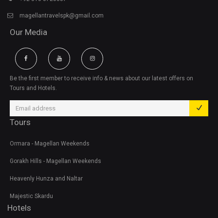
magellantravelspk@gmail.com
Our Media
Be the first member to receive info & news about our latest offers on
Tours and Hotels.
Tours
Ormara - Magellan Weekends
Gorakh Hills - Magellan Weekends
Heavenly Hunza and Naltar
Majestic Skardu
Hotels