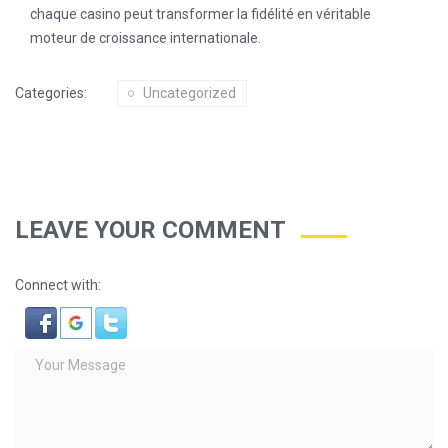
chaque casino peut transformer la fidélité en véritable
moteur de croissance internationale.
Categories:
Uncategorized
LEAVE YOUR COMMENT
Connect with: