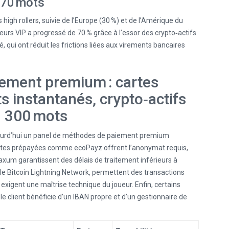
 70 mots
high rollers, suivie de l’Europe (30 %) et de l’Amérique du
eurs VIP a progressé de 70 % grâce à l’essor des crypto‑actifs
qui ont réduit les frictions liées aux virements bancaires
iement premium : cartes
s instantanés, crypto‑actifs
– 300 mots
ujourd’hui un panel de méthodes de paiement premium
artes prépayées comme ecoPayz offrent l’anonymat requis,
axum garantissent des délais de traitement inférieurs à
le Bitcoin Lightning Network, permettent des transactions
exigent une maîtrise technique du joueur. Enfin, certains
e client bénéficie d’un IBAN propre et d’un gestionnaire de