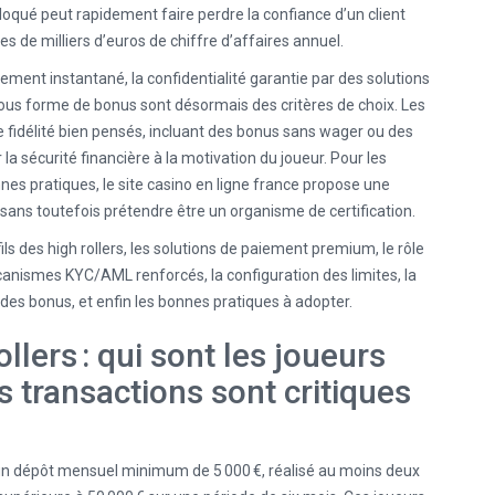
bloqué peut rapidement faire perdre la confiance d’un client
s de milliers d’euros de chiffre d’affaires annuel.
rement instantané, la confidentialité garantie par des solutions
ous forme de bonus sont désormais des critères de choix. Les
fidélité bien pensés, incluant des bonus sans wager ou des
la sécurité financière à la motivation du joueur. Pour les
nes pratiques, le site
casino en ligne france
propose une
, sans toutefois prétendre être un organisme de certification.
fils des high rollers, les solutions de paiement premium, le rôle
canismes KYC/AML renforcés, la configuration des limites, la
es bonus, et enfin les bonnes pratiques à adopter.
ollers : qui sont les joueurs
s transactions sont critiques
r un dépôt mensuel minimum de 5 000 €, réalisé au moins deux