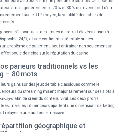
supérieure à 50 000 € sur une période de six mois. Ces joueurs
sateurs, mais génèrent entre 20 % et 30 % du revenu brut d’un
 directement sur le RTP moyen, la volatilité des tables de
gressifs.
nces très pointues : des limites de retrait élevées (jusqu’à
disponible 24/7, et une confidentialité totale sur les
ite à un problème de paiement, peut entraîner non seulement un
ffet boule de neige sur la réputation du casino.
ros parieurs traditionnels vs les
ng – 80 mots
 leurs gains sur des jeux de table classiques comme le
nfluenceurs du streaming misent majoritairement sur des slots à
gaways
, afin de créer du contenu viral. Les deux profils
tées, mais les influenceurs ajoutent une dimension marketing
ent relayés à une audience massive.
répartition géographique et