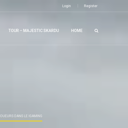
Login
Register
TOUR – MAJESTIC SKARDU
HOME
JOUEURS DANS LE IGAMING