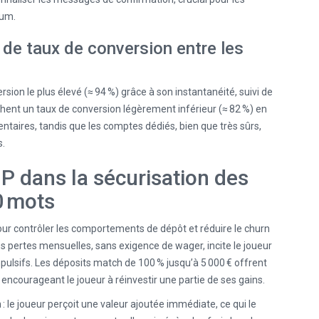
ium.
 de taux de conversion entre les
ersion le plus élevé (≈ 94 %) grâce à son instantanéité, suivi de
hent un taux de conversion légèrement inférieur (≈ 82 %) en
entaires, tandis que les comptes dédiés, bien que très sûrs,
s.
P dans la sécurisation des
0 mots
our contrôler les comportements de dépôt et réduire le churn
es pertes mensuelles, sans exigence de wager, incite le joueur
 impulsifs. Les déposits match de 100 % jusqu’à 5 000 € offrent
ourageant le joueur à réinvestir une partie de ses gains.
 : le joueur perçoit une valeur ajoutée immédiate, ce qui le