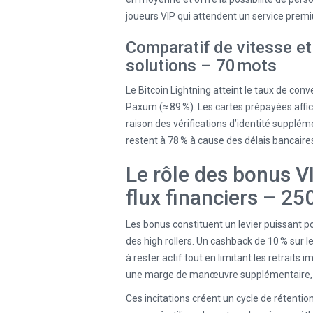
joueurs VIP qui attendent un service prem
Comparatif de vitesse et
solutions – 70 mots
Le Bitcoin Lightning atteint le taux de conv
Paxum (≈ 89 %). Les cartes prépayées affic
raison des vérifications d’identité supplém
restent à 78 % à cause des délais bancaire
Le rôle des bonus VI
flux financiers – 25
Les bonus constituent un levier puissant p
des high rollers. Un cashback de 10 % sur l
à rester actif tout en limitant les retraits
une marge de manœuvre supplémentaire, enc
Ces incitations créent un cycle de rétention