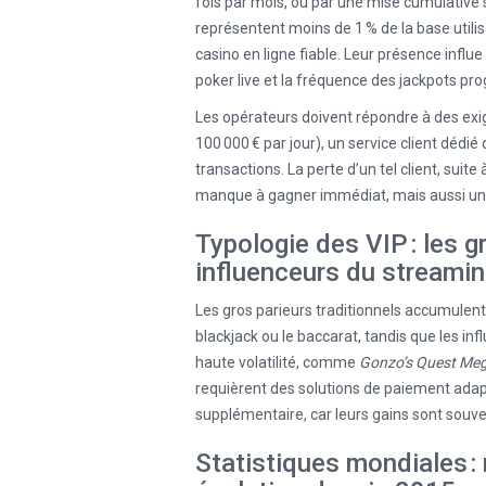
fois par mois, ou par une mise cumulative 
représentent moins de 1 % de la base utili
casino en ligne fiable. Leur présence influe
poker live et la fréquence des jackpots pro
Les opérateurs doivent répondre à des exige
100 000 € par jour), un service client dédié 
transactions. La perte d’un tel client, su
manque à gagner immédiat, mais aussi un e
Typologie des VIP : les g
influenceurs du streami
Les gros parieurs traditionnels accumulent
blackjack ou le baccarat, tandis que les i
haute volatilité, comme
Gonzo’s Quest Me
requièrent des solutions de paiement adap
supplémentaire, car leurs gains sont souv
Statistiques mondiales : 