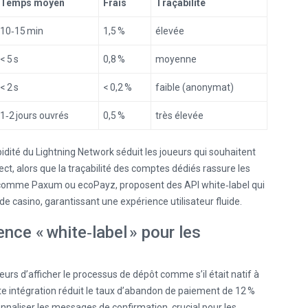
Temps moyen
Frais
Traçabilité
10‑15 min
1,5 %
élevée
< 5 s
0,8 %
moyenne
< 2 s
< 0,2 %
faible (anonymat)
1‑2 jours ouvrés
0,5 %
très élevée
idité du Lightning Network séduit les joueurs qui souhaitent
rect, alors que la traçabilité des comptes dédiés rassure les
, comme Paxum ou ecoPayz, proposent des API white‑label qui
e casino, garantissant une expérience utilisateur fluide.
ence « white‑label » pour les
urs d’afficher le processus de dépôt comme s’il était natif à
ette intégration réduit le taux d’abandon de paiement de 12 %
onnaliser les messages de confirmation, crucial pour les