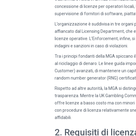
concessione di licenze per operatori locali
supervisione di fornitori di software, piat
L’organizzazione è suddivisa in tre organi pr
affiancato dal Licensing Department, che esa
licenze operative. L’Enforcement, infine, si
indagini e sanzioni in caso di violazioni.
Tra i principi fondanti della MGA spiccano il
al riciclaggio di denaro. Le linee guida im
Customer) avanzati, di mantenere un capital
random number generator (RNG) certificati 
Rispetto ad altre autorità, la MGA si distingu
trasparenza. Mentre la UK Gambling Commis
offre licenze a basso costo ma con minori 
con procedure di licenza relativamente snell
affidabili.
2. Requisiti di licen