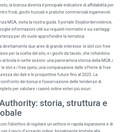
to, la licenza diventa il principale indicatore di affidabilità per
ontro frodi, giochi truccati e pratiche commerciali ingannevoli.
nza MGA, visita la nostra guida. Il portale Stopborderviolence,
glie informazioni utili sui requisiti normativi e sui vantaggi
rtenza per chi vuole approfondire la tematica.
direttamente due aree di grande interesse: le slot con free
ve per la scelta del sito, e i giochi da tavolo, che richiedono
 si articola in sette sezioni: una panoramica storica della MGA, i
r le slot e i free spins, una comparazione delle offerte di free
curezza dei dati e le prospettive future fino al 2025. La
l confronto dei bonus e l’osservazione delle tendenze di
eto per valutare i casinò online esteri più sicuri.
uthority: storia, struttura e
lobale
n l’obiettivo di regolare un settore in rapida espansione e di
per il gioco d’azzardo online. Inizialmente limitata alla