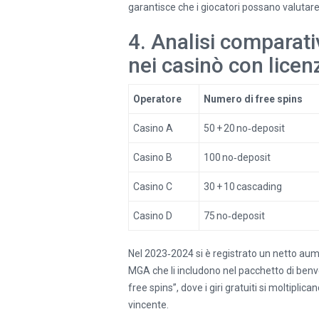
garantisce che i giocatori possano valutare 
4. Analisi comparativ
nei casinò con lice
Operatore
Numero di free spins
Casino A
50 + 20 no‑deposit
Casino B
100 no‑deposit
Casino C
30 + 10 cascading
Casino D
75 no‑deposit
Nel 2023‑2024 si è registrato un netto aume
MGA che li includono nel pacchetto di benv
free spins”, dove i giri gratuiti si moltipli
vincente.