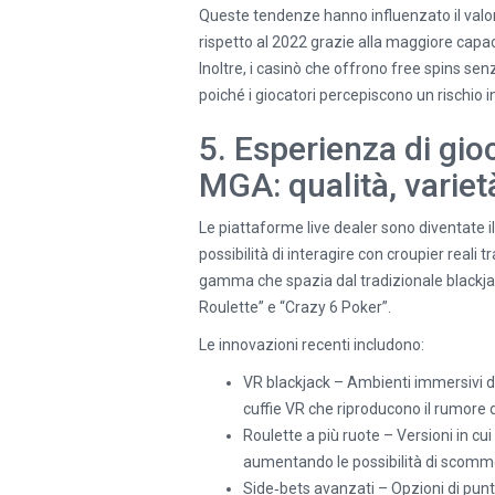
Queste tendenze hanno influenzato il valo
rispetto al 2022 grazie alla maggiore capaci
Inoltre, i casinò che offrono free spins senz
poiché i giocatori percepiscono un rischio i
5. Esperienza di gio
MGA: qualità, variet
Le piattaforme live dealer sono diventate il 
possibilità di interagire con croupier reali
gamma che spazia dal tradizionale blackjac
Roulette” e “Crazy 6 Poker”.
Le innovazioni recenti includono:
VR blackjack – Ambienti immersivi do
cuffie VR che riproducono il rumore de
Roulette a più ruote – Versioni in c
aumentando le possibilità di scommes
Side‑bets avanzati – Opzioni di punt