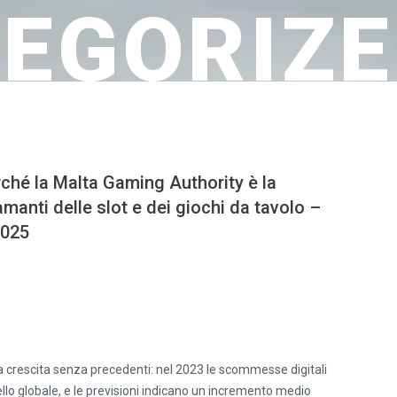
EGORIZE
rché la Malta Gaming Authority è la
amanti delle slot e dei giochi da tavolo –
2025
na crescita senza precedenti: nel 2023 le scommesse digitali
vello globale, e le previsioni indicano un incremento medio