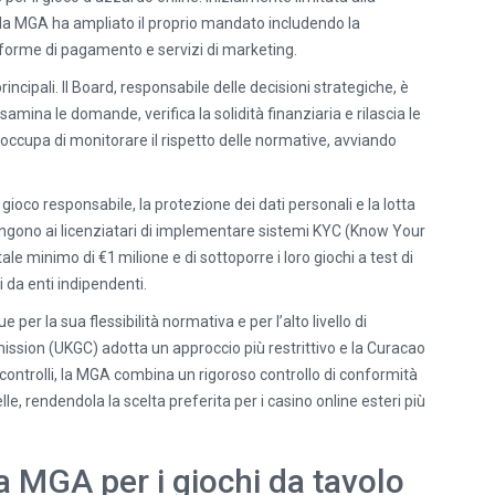
, la MGA ha ampliato il proprio mandato includendo la
taforme di pagamento e servizi di marketing.
incipali. Il Board, responsabile delle decisioni strategiche, è
mina le domande, verifica la solidità finanziaria e rilascia le
 occupa di monitorare il rispetto delle normative, avviando
 gioco responsabile, la protezione dei dati personali e la lotta
pongono ai licenziatari di implementare sistemi KYC (Know Your
e minimo di €1 milione e di sottoporre i loro giochi a test di
da enti indipendenti.
e per la sua flessibilità normativa e per l’alto livello di
sion (UKGC) adotta un approccio più restrittivo e la Curacao
controlli, la MGA combina un rigoroso controllo di conformità
e, rendendola la scelta preferita per i casino online esteri più
za MGA per i giochi da tavolo