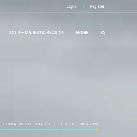
Login
Register
TOUR – MAJESTIC SKARDU
HOME
GIOCHI DA TAVOLO – ANALISI DELLE TENDENZE 2024‑2025