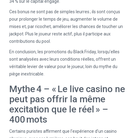
34 % sur le capital engagé.
Ces bonus ne sont pas de simples leurres ; ils sont conçus
pour prolonger le temps de jeu, augmenter le volume de
mises et, par ricochet, améliorer les chances de toucher un
jackpot. Plus le joueur reste actif, plus il participe aux
contributions du pool.
En conclusion, les promotions du Black Friday, lorsqu’elles
sont analysées avec leurs conditions réelles, offrent un
véritable levier de valeur pour le joueur, loin du mythe du
piège inextricable.
Mythe 4 – « Le live casino ne
peut pas offrir la même
excitation que le réel » –
400 mots
Certains puristes affirment que l’expérience d’un casino