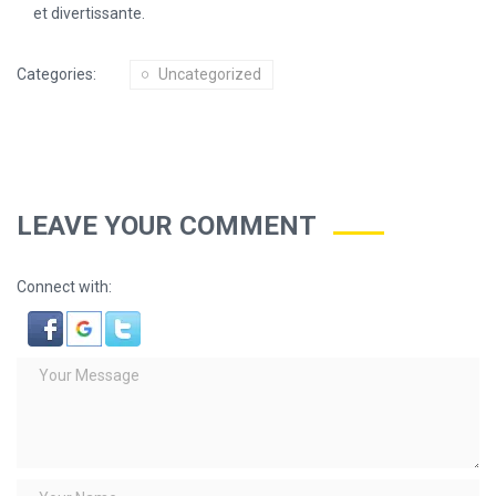
et divertissante.
Categories:
Uncategorized
LEAVE YOUR COMMENT
Connect with: