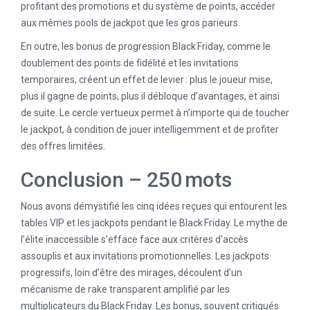
profitant des promotions et du système de points, accéder
aux mêmes pools de jackpot que les gros parieurs.
En outre, les bonus de progression Black Friday, comme le
doublement des points de fidélité et les invitations
temporaires, créent un effet de levier : plus le joueur mise,
plus il gagne de points, plus il débloque d’avantages, et ainsi
de suite. Le cercle vertueux permet à n’importe qui de toucher
le jackpot, à condition de jouer intelligemment et de profiter
des offres limitées.
Conclusion – 250 mots
Nous avons démystifié les cinq idées reçues qui entourent les
tables VIP et les jackpots pendant le Black Friday. Le mythe de
l’élite inaccessible s’efface face aux critères d’accès
assouplis et aux invitations promotionnelles. Les jackpots
progressifs, loin d’être des mirages, découlent d’un
mécanisme de rake transparent amplifié par les
multiplicateurs du Black Friday. Les bonus, souvent critiqués