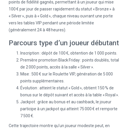
points de fidélité gagnés, permettant à un joueur qui mise
100 € par jour de passer rapidement du statut « Bronze » à
« Silver », puis à « Gold », chaque niveau ouvrant une porte
vers les tables VIP pendant une période limitée
(généralement 24 à 48 heures).
Parcours type d’un joueur débutant
Inscription : dépôt de 100 €, obtention de 1 000 points.
Première promotion Black Friday : points doublés, total
de 2 000 points, accès à la salle « Silver ».
Mise : 500 € sur le Roulette VIP, génération de 5 000
points supplémentaires.
Évolution : atteint le statut « Gold », obtient 150 % de
bonus sur le dépôt suivant et accès à la table « Royal ».
Jackpot : grâce au bonus et au cashback, le joueur
participe à un jackpot qui atteint 75 000 € et remporte
7 500 €.
Cette trajectoire montre qu’un joueur modeste peut, en