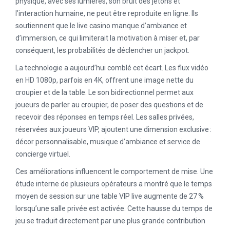
physique, avec ses lumières, son bruit des jetons et
l’interaction humaine, ne peut être reproduite en ligne. Ils
soutiennent que le live casino manque d’ambiance et
d’immersion, ce qui limiterait la motivation à miser et, par
conséquent, les probabilités de déclencher un jackpot.
La technologie a aujourd’hui comblé cet écart. Les flux vidéo
en HD 1080p, parfois en 4K, offrent une image nette du
croupier et de la table. Le son bidirectionnel permet aux
joueurs de parler au croupier, de poser des questions et de
recevoir des réponses en temps réel. Les salles privées,
réservées aux joueurs VIP, ajoutent une dimension exclusive :
décor personnalisable, musique d’ambiance et service de
concierge virtuel.
Ces améliorations influencent le comportement de mise. Une
étude interne de plusieurs opérateurs a montré que le temps
moyen de session sur une table VIP live augmente de 27 %
lorsqu’une salle privée est activée. Cette hausse du temps de
jeu se traduit directement par une plus grande contribution