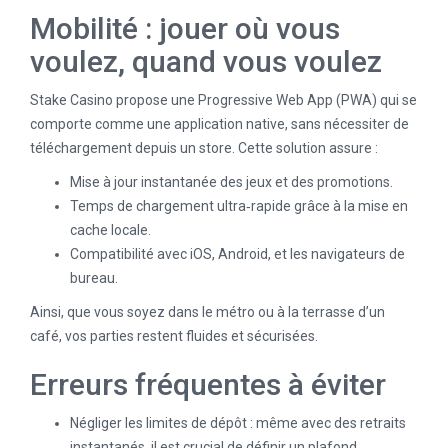
Mobilité : jouer où vous
voulez, quand vous voulez
Stake Casino propose une Progressive Web App (PWA) qui se
comporte comme une application native, sans nécessiter de
téléchargement depuis un store. Cette solution assure :
Mise à jour instantanée des jeux et des promotions.
Temps de chargement ultra‑rapide grâce à la mise en
cache locale.
Compatibilité avec iOS, Android, et les navigateurs de
bureau.
Ainsi, que vous soyez dans le métro ou à la terrasse d’un
café, vos parties restent fluides et sécurisées.
Erreurs fréquentes à éviter
Négliger les limites de dépôt : même avec des retraits
instantanés, il est crucial de définir un plafond