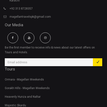
Karachi
+92 313 8728357
magellantravelspk@gmail.com
Our Media
Be the first member to receive info & news about our latest offers on
Tours and Hotels.
Tours
Ormara - Magellan Weekends
Gorakh Hills - Magellan Weekends
Heavenly Hunza and Naltar
Majestic Skardu