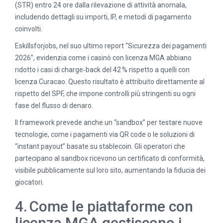
(STR) entro 24 ore dalla rilevazione di attività anomala,
includendo dettagli su importi, IP, e metodi di pagamento
coinvolti.
Eskillsforjobs, nel suo ultimo report “Sicurezza dei pagamenti
2026”, evidenzia come i casinò con licenza MGA abbiano
ridotto i casi di charge‑back del 42 % rispetto a quelli con
licenza Curacao. Questo risultato è attribuito direttamente al
rispetto del SPF, che impone controlli più stringenti su ogni
fase del flusso di denaro.
Il framework prevede anche un “sandbox” per testare nuove
tecnologie, come i pagamenti via QR code o le soluzioni di
“instant payout” basate su stablecoin. Gli operatori che
partecipano al sandbox ricevono un certificato di conformità,
visibile pubblicamente sul loro sito, aumentando la fiducia dei
giocatori.
4. Come le piattaforme con
licenza MGA gestiscono i