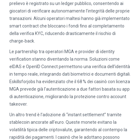
prelievo è registrato su un ledger pubblico, consentendo ai
giocatori di verificare autonomamente l’integrità delle proprie
transazioni. Alcuni operatori maltesi hanno già implementato
smart contract che bloccano i fondi fino al completamento
della verifica KYC, riducendo drasticamente il rischio di
charge‑back.
Le partnership tra operatori MGA e provider di identity
verification stanno diventando la norma. Soluzioni come
eIDAS e OpenID Connect permettono una verifica dell’identità
in tempo reale, integrando dati biometrici e documenti digitali.
Eskillsforjobs ha evidenziato che il 68 % dei casinò con licenza
MGA prevede già l’autenticazione a due fattori basata su app
di autenticazione, migliorando la protezione contro account
takeover.
Un altro trend è l’adozione di “instant settlement” tramite
stablecoin ancorate all’euro. Queste monete evitano la
volatilità tipica delle criptovalute, garantendo al contempo la
rapidità dei pagamenti. I casinò che le adottano possono