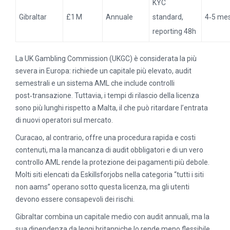
KYC
Gibraltar
£1 M
Annuale
standard,
4‑5 mes
reporting 48h
La UK Gambling Commission (UKGC) è considerata la più
severa in Europa: richiede un capitale più elevato, audit
semestrali e un sistema AML che include controlli
post‑transazione. Tuttavia, i tempi di rilascio della licenza
sono più lunghi rispetto a Malta, il che può ritardare l’entrata
di nuovi operatori sul mercato.
Curacao, al contrario, offre una procedura rapida e costi
contenuti, ma la mancanza di audit obbligatori e di un vero
controllo AML rende la protezione dei pagamenti più debole.
Molti siti elencati da Eskillsforjobs nella categoria “tutti i siti
non aams” operano sotto questa licenza, ma gli utenti
devono essere consapevoli dei rischi.
Gibraltar combina un capitale medio con audit annuali, ma la
sua dipendenza da leggi britanniche lo rende meno flessibile