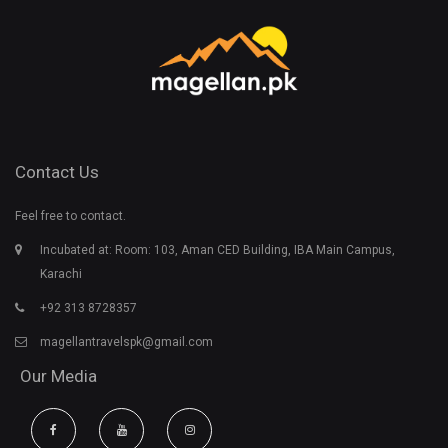
Contact Us
Feel free to contact.
Incubated at: Room: 103, Aman CED Building, IBA Main Campus,
Karachi
+92 313 8728357
magellantravelspk@gmail.com
Our Media