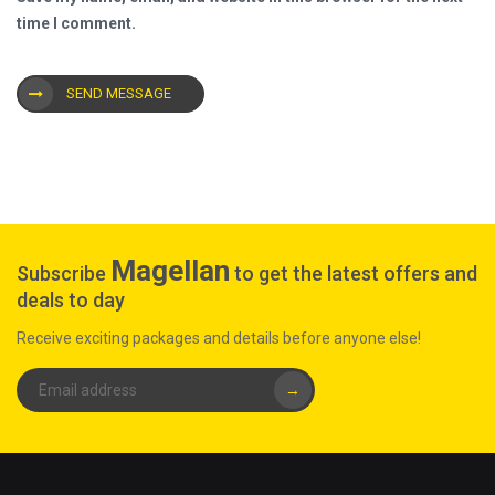
time I comment.
SEND MESSAGE
Magellan
Subscribe
to get the latest offers and
deals to day
Receive exciting packages and details before anyone else!
→