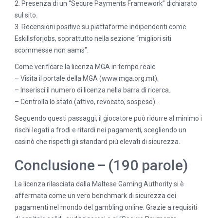
2. Presenza di un “Secure Payments Framework” dichiarato
sul sito.
3. Recensioni positive su piattaforme indipendenti come
Eskillsforjobs, soprattutto nella sezione “migliori siti
scommesse non aams”.
Come verificare la licenza MGA in tempo reale
– Visita il portale della MGA (www.mga.org.mt).
– Inserisci il numero di licenza nella barra di ricerca.
– Controlla lo stato (attivo, revocato, sospeso).
Seguendo questi passaggi, il giocatore può ridurre al minimo i
rischi legati a frodi e ritardi nei pagamenti, scegliendo un
casinò che rispetti gli standard più elevati di sicurezza.
Conclusione – (190 parole)
La licenza rilasciata dalla Maltese Gaming Authority si è
affermata come un vero benchmark di sicurezza dei
pagamenti nel mondo del gambling online. Grazie a requisiti