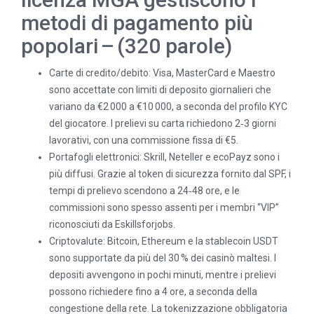
metodi di pagamento più
popolari – (320 parole)
Carte di credito/debito: Visa, MasterCard e Maestro
sono accettate con limiti di deposito giornalieri che
variano da €2 000 a €10 000, a seconda del profilo KYC
del giocatore. I prelievi su carta richiedono 2‑3 giorni
lavorativi, con una commissione fissa di €5.
Portafogli elettronici: Skrill, Neteller e ecoPayz sono i
più diffusi. Grazie al token di sicurezza fornito dal SPF, i
tempi di prelievo scendono a 24‑48 ore, e le
commissioni sono spesso assenti per i membri “VIP”
riconosciuti da Eskillsforjobs.
Criptovalute: Bitcoin, Ethereum e la stablecoin USDT
sono supportate da più del 30 % dei casinò maltesi. I
depositi avvengono in pochi minuti, mentre i prelievi
possono richiedere fino a 4 ore, a seconda della
congestione della rete. La tokenizzazione obbligatoria