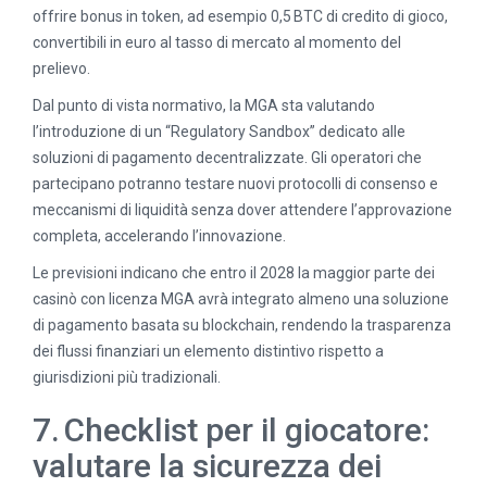
offrire bonus in token, ad esempio 0,5 BTC di credito di gioco,
convertibili in euro al tasso di mercato al momento del
prelievo.
Dal punto di vista normativo, la MGA sta valutando
l’introduzione di un “Regulatory Sandbox” dedicato alle
soluzioni di pagamento decentralizzate. Gli operatori che
partecipano potranno testare nuovi protocolli di consenso e
meccanismi di liquidità senza dover attendere l’approvazione
completa, accelerando l’innovazione.
Le previsioni indicano che entro il 2028 la maggior parte dei
casinò con licenza MGA avrà integrato almeno una soluzione
di pagamento basata su blockchain, rendendo la trasparenza
dei flussi finanziari un elemento distintivo rispetto a
giurisdizioni più tradizionali.
7. Checklist per il giocatore:
valutare la sicurezza dei