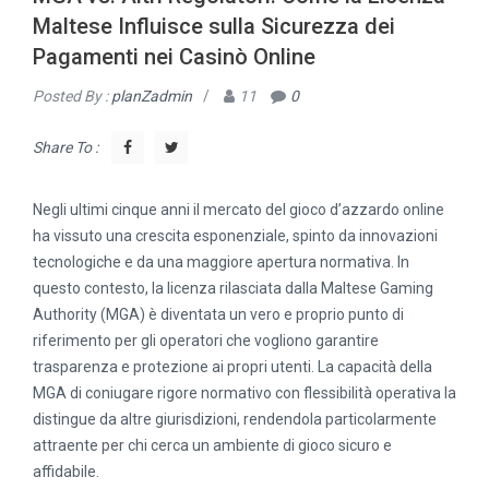
Maltese Influisce sulla Sicurezza dei
Pagamenti nei Casinò Online
Posted By :
planZadmin
/
11
0
Share To :
Negli ultimi cinque anni il mercato del gioco d’azzardo online
ha vissuto una crescita esponenziale, spinto da innovazioni
tecnologiche e da una maggiore apertura normativa. In
questo contesto, la licenza rilasciata dalla Maltese Gaming
Authority (MGA) è diventata un vero e proprio punto di
riferimento per gli operatori che vogliono garantire
trasparenza e protezione ai propri utenti. La capacità della
MGA di coniugare rigore normativo con flessibilità operativa la
distingue da altre giurisdizioni, rendendola particolarmente
attraente per chi cerca un ambiente di gioco sicuro e
affidabile.