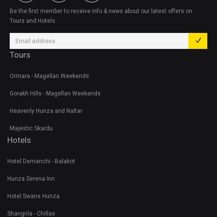
Be the first member to receive info & news about our latest offers on
Tours and Hotels.
Tours
Ormara - Magellan Weekends
Gorakh Hills - Magellan Weekends
Heavenly Hunza and Naltar
Majestic Skardu
Hotels
Hotel Demanchi - Balakot
Hunza Serena Inn
Hotel Swans Hunza
Shangrila - Chillas