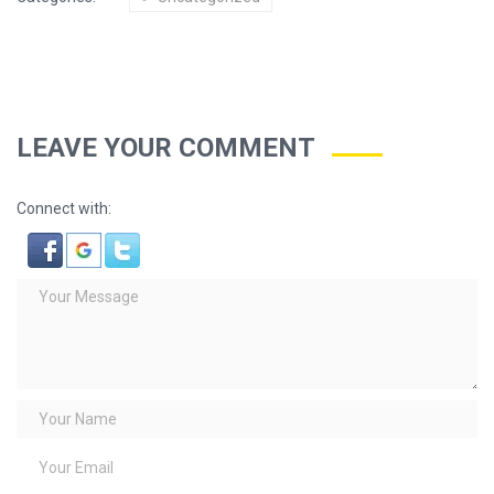
LEAVE YOUR COMMENT
Connect with: