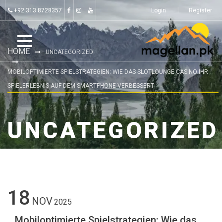
+92 313 8728357
Login
Register
HOME
UNCATEGORIZED
MOBILOPTIMIERTE SPIELSTRATEGIEN: WIE DAS SLOTLOUNGE CASINO IHR
SPIELERLEBNIS AUF DEM SMARTPHONE VERBESSERT
UNCATEGORIZED
18
NOV
2025
Mobiloptimierte Spielstrategien: Wie das