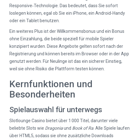
Responsive‑Technologie. Das bedeutet, dass Sie sofort
loslegen können, egal ob Sie ein iPhone, ein Android‑Handy
oder ein Tablet benutzen.
Ein weiteres Plus ist der Willkommensbonus und ein Bonus
ohne Einzahlung, die beide speziell für mobile Spieler
konzipiert wurden. Diese Angebote gelten sofort nach der
Registrierung und können bereits im Browser oder in der App
genutzt werden. Für Neulinge ist das ein sicherer Einstieg,
weil sie ohne Risiko die Plattform testen können.
Kernfunktionen und
Besonderheiten
Spielauswahl für unterwegs
Slotlounge Casino bietet über 1 000 Titel, darunter viele
beliebte Slots wie
Dragonia
und
Book of Ra
. Alle Spiele laufen
über HTML5, sodass sie ohne zusätzliche Downloads