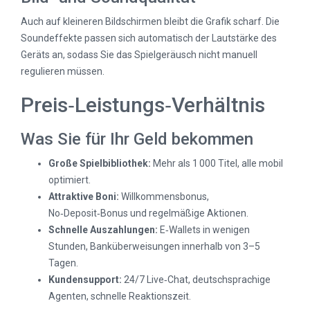
Auch auf kleineren Bildschirmen bleibt die Grafik scharf. Die
Soundeffekte passen sich automatisch der Lautstärke des
Geräts an, sodass Sie das Spielgeräusch nicht manuell
regulieren müssen.
Preis‑Leistungs‑Verhältnis
Was Sie für Ihr Geld bekommen
Große Spielbibliothek:
Mehr als 1 000 Titel, alle mobil
optimiert.
Attraktive Boni:
Willkommensbonus,
No‑Deposit‑Bonus und regelmäßige Aktionen.
Schnelle Auszahlungen:
E‑Wallets in wenigen
Stunden, Banküberweisungen innerhalb von 3–5
Tagen.
Kundensupport:
24/7 Live‑Chat, deutschsprachige
Agenten, schnelle Reaktionszeit.