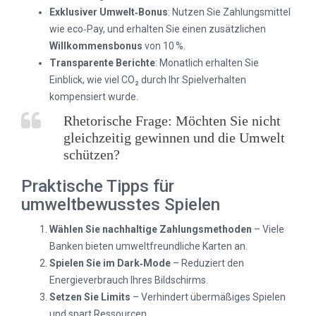
Exklusiver Umwelt‑Bonus
: Nutzen Sie Zahlungsmittel
wie eco‑Pay, und erhalten Sie einen zusätzlichen
Willkommensbonus
von 10 %.
Transparente Berichte
: Monatlich erhalten Sie
Einblick, wie viel CO₂ durch Ihr Spielverhalten
kompensiert wurde.
Rhetorische Frage: Möchten Sie nicht
gleichzeitig gewinnen und die Umwelt
schützen?
Praktische Tipps für
umweltbewusstes Spielen
Wählen Sie nachhaltige Zahlungsmethoden
– Viele
Banken bieten umweltfreundliche Karten an.
Spielen Sie im Dark‑Mode
– Reduziert den
Energieverbrauch Ihres Bildschirms.
Setzen Sie Limits
– Verhindert übermäßiges Spielen
und spart Ressourcen.