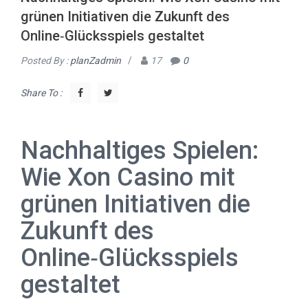
grünen Initiativen die Zukunft des
Online‑Glücksspiels gestaltet
Posted By :
planZadmin
/
17
0
Share To :
Nachhaltiges Spielen:
Wie Xon Casino mit
grünen Initiativen die
Zukunft des
Online‑Glücksspiels
gestaltet