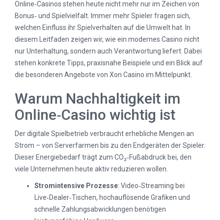
Online‑Casinos stehen heute nicht mehr nur im Zeichen von
Bonus‑ und Spielvielfalt. Immer mehr Spieler fragen sich,
welchen Einfluss ihr Spielverhalten auf die Umwelt hat. In
diesem Leitfaden zeigen wir, wie ein modernes Casino nicht
nur Unterhaltung, sondern auch Verantwortung liefert. Dabei
stehen konkrete Tipps, praxisnahe Beispiele und ein Blick auf
die besonderen Angebote von Xon Casino im Mittelpunkt.
Warum Nachhaltigkeit im
Online‑Casino wichtig ist
Der digitale Spielbetrieb verbraucht erhebliche Mengen an
Strom – von Serverfarmen bis zu den Endgeräten der Spieler.
Dieser Energiebedarf trägt zum CO₂‑Fußabdruck bei, den
viele Unternehmen heute aktiv reduzieren wollen.
Stromintensive Prozesse
: Video‑Streaming bei
Live‑Dealer‑Tischen, hochauflösende Grafiken und
schnelle Zahlungsabwicklungen benötigen