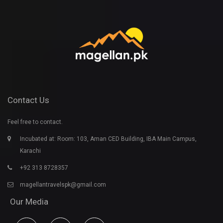
Contact Us
Feel free to contact.
Incubated at: Room: 103, Aman CED Building, IBA Main Campus,
Karachi
+92 313 8728357
magellantravelspk@gmail.com
Our Media