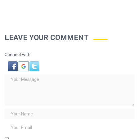
LEAVE YOUR COMMENT
Connect with: