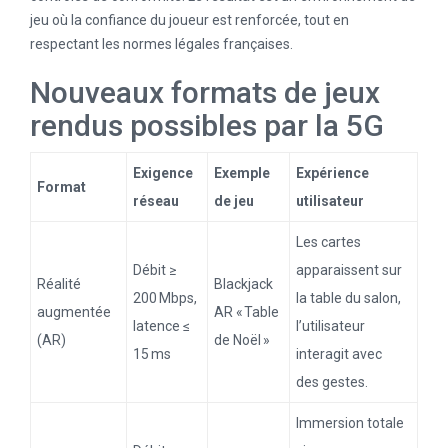
jeu où la confiance du joueur est renforcée, tout en
respectant les normes légales françaises.
Nouveaux formats de jeux
rendus possibles par la 5G
Exigence
Exemple
Expérience
Format
réseau
de jeu
utilisateur
Les cartes
Débit ≥
apparaissent sur
Réalité
Blackjack
200 Mbps,
la table du salon,
augmentée
AR « Table
latence ≤
l’utilisateur
(AR)
de Noël »
15 ms
interagit avec
des gestes.
Immersion totale