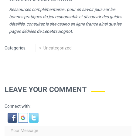
Ressources complémentaires : pour en savoir plus sur les
bonnes pratiques du jeu responsable et découvrir des guides
détaillés, consultez le site
casino en ligne france
ainsi que les
pages dédiées de
Lepetitsolognot
.
Categories:
Uncategorized
LEAVE YOUR COMMENT
Connect with: