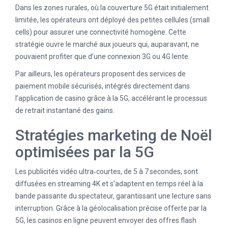
Dans les zones rurales, où la couverture 5G était initialement
limitée, les opérateurs ont déployé des petites cellules (small
cells) pour assurer une connectivité homogène. Cette
stratégie ouvre le marché aux joueurs qui, auparavant, ne
pouvaient profiter que d’une connexion 3G ou 4G lente.
Par ailleurs, les opérateurs proposent des services de
paiement mobile sécurisés, intégrés directement dans
l’application de casino grâce à la 5G, accélérant le processus
de retrait instantané des gains.
Stratégies marketing de Noël
optimisées par la 5G
Les publicités vidéo ultra‑courtes, de 5 à 7 secondes, sont
diffusées en streaming 4K et s’adaptent en temps réel à la
bande passante du spectateur, garantissant une lecture sans
interruption. Grâce à la géolocalisation précise offerte par la
5G, les casinos en ligne peuvent envoyer des offres flash