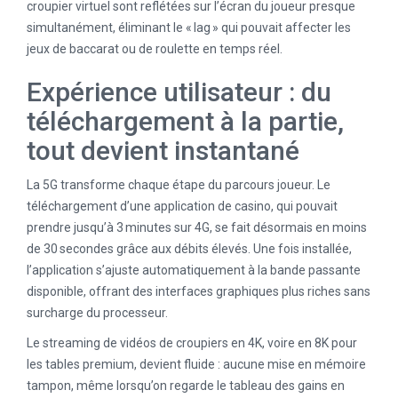
croupier virtuel sont reflétées sur l’écran du joueur presque
simultanément, éliminant le « lag » qui pouvait affecter les
jeux de baccarat ou de roulette en temps réel.
Expérience utilisateur : du
téléchargement à la partie,
tout devient instantané
La 5G transforme chaque étape du parcours joueur. Le
téléchargement d’une application de casino, qui pouvait
prendre jusqu’à 3 minutes sur 4G, se fait désormais en moins
de 30 secondes grâce aux débits élevés. Une fois installée,
l’application s’ajuste automatiquement à la bande passante
disponible, offrant des interfaces graphiques plus riches sans
surcharge du processeur.
Le streaming de vidéos de croupiers en 4K, voire en 8K pour
les tables premium, devient fluide : aucune mise en mémoire
tampon, même lorsqu’on regarde le tableau des gains en