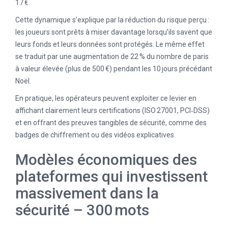
17 €.
Cette dynamique s’explique par la réduction du risque perçu :
les joueurs sont prêts à miser davantage lorsqu’ils savent que
leurs fonds et leurs données sont protégés. Le même effet
se traduit par une augmentation de 22 % du nombre de paris
à valeur élevée (plus de 500 €) pendant les 10 jours précédant
Noël.
En pratique, les opérateurs peuvent exploiter ce levier en
affichant clairement leurs certifications (ISO 27001, PCI‑DSS)
et en offrant des preuves tangibles de sécurité, comme des
badges de chiffrement ou des vidéos explicatives.
Modèles économiques des
plateformes qui investissent
massivement dans la
sécurité – 300 mots