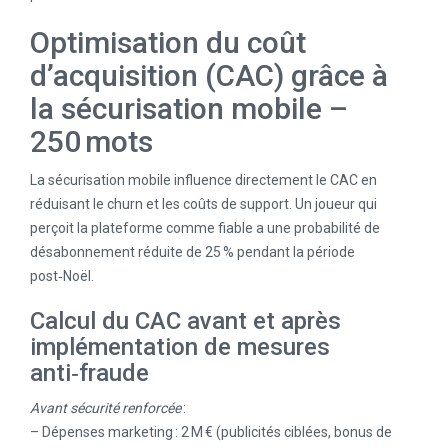
Optimisation du coût
d’acquisition (CAC) grâce à
la sécurisation mobile –
250 mots
La sécurisation mobile influence directement le CAC en
réduisant le churn et les coûts de support. Un joueur qui
perçoit la plateforme comme fiable a une probabilité de
désabonnement réduite de 25 % pendant la période
post‑Noël.
Calcul du CAC avant et après
implémentation de mesures
anti‑fraude
Avant sécurité renforcée
:
– Dépenses marketing : 2 M € (publicités ciblées, bonus de