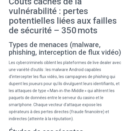
Coûts cachés de la
vulnérabilité : pertes
potentielles liées aux failles
de sécurité – 350 mots
Types de menaces (malware,
phishing, interception de flux vidéo)
Les cybercriminels ciblent les plateformes de live dealer avec
une variété d’outils : les malware Android capables
d’intercepter les flux vidéo, les campagnes de phishing qui
dupent les joueurs pour qu’ils divulguent leurs identifiants, et
les attaques de type « Man‑in‑the‑Middle » qui altèrent les
paquets de données entre le serveur du casino et le
smartphone. Chaque vecteur d’attaque expose les
opérateurs à des pertes directes (fraude financière) et
indirectes (atteinte à la réputation).