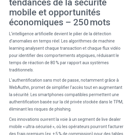
tendances de la sécurité
mobile et opportunités
économiques – 250 mots
L’intelligence artificielle devient le pilier de la détection
d’anomalies en temps réel. Les algorithmes de machine
learning analysent chaque transaction et chaque flux vidéo
pour identifier des comportements atypiques, réduisant le
temps de réaction de 80 % par rapport aux systèmes
traditionnels.
L’authentification sans mot de passe, notamment grâce à
WebAuthn, promet de simplifier l’accès tout en augmentant
la sécurité. Les smartphones compatibles permettent une
authentification basée sur la clé privée stockée dans le TPM,
éliminant les risques de phishing.
Ces innovations ouvrent la voie à un segment de live dealer
mobile « ultra‑sécurisé », où les opérateurs pourront facturer
des frais premium (ex. + 5 % de commission) pour des tables