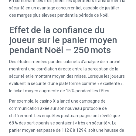
En combinant ces trois piliers, les opérateurs transforment la
sécurité en un avantage concurrentiel, capable de justifier
des marges plus élevées pendant la période de Noël.
Effet de la confiance du
joueur sur le panier moyen
pendant Noël – 250 mots
Des études menées par des cabinets d’analyse de marché
montrent une corrélation directe entre la perception de la
sécurité et le montant moyen des mises. Lorsque les joueurs
évaluent la sécurité d’une plateforme comme « excellente »,
le ticket moyen augmente de 15 % pendant les fêtes.
Par exemple, le casino X a lancé une campagne de
communication axée sur son nouveau protocole de
chiffrement. Les enquêtes post‑campagne ont révélé que
68 % des participants se sentaient « très en sécurité ». Le
panier moyen est passé de 112 € à 129 €, soit une hausse de