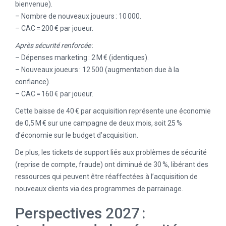
bienvenue).
– Nombre de nouveaux joueurs : 10 000.
– CAC = 200 € par joueur.
Après sécurité renforcée
:
– Dépenses marketing : 2 M € (identiques).
– Nouveaux joueurs : 12 500 (augmentation due à la
confiance).
– CAC = 160 € par joueur.
Cette baisse de 40 € par acquisition représente une économie
de 0,5 M € sur une campagne de deux mois, soit 25 %
d’économie sur le budget d’acquisition.
De plus, les tickets de support liés aux problèmes de sécurité
(reprise de compte, fraude) ont diminué de 30 %, libérant des
ressources qui peuvent être réaffectées à l’acquisition de
nouveaux clients via des programmes de parrainage.
Perspectives 2027 :