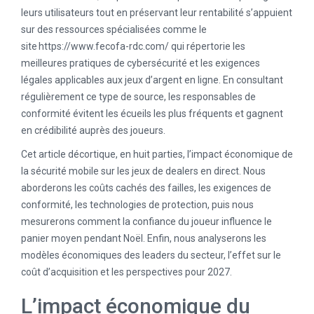
leurs utilisateurs tout en préservant leur rentabilité s’appuient
sur des ressources spécialisées comme le
site
https://www.fecofa-rdc.com/
qui répertorie les
meilleures pratiques de cybersécurité et les exigences
légales applicables aux jeux d’argent en ligne. En consultant
régulièrement ce type de source, les responsables de
conformité évitent les écueils les plus fréquents et gagnent
en crédibilité auprès des joueurs.
Cet article décortique, en huit parties, l’impact économique de
la sécurité mobile sur les jeux de dealers en direct. Nous
aborderons les coûts cachés des failles, les exigences de
conformité, les technologies de protection, puis nous
mesurerons comment la confiance du joueur influence le
panier moyen pendant Noël. Enfin, nous analyserons les
modèles économiques des leaders du secteur, l’effet sur le
coût d’acquisition et les perspectives pour 2027.
L’impact économique du