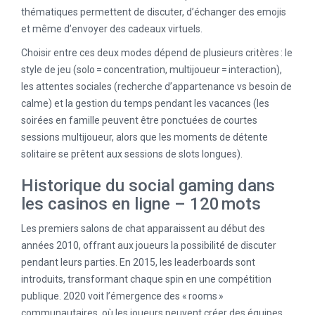
thématiques permettent de discuter, d’échanger des emojis
et même d’envoyer des cadeaux virtuels.
Choisir entre ces deux modes dépend de plusieurs critères : le
style de jeu (solo = concentration, multijoueur = interaction),
les attentes sociales (recherche d’appartenance vs besoin de
calme) et la gestion du temps pendant les vacances (les
soirées en famille peuvent être ponctuées de courtes
sessions multijoueur, alors que les moments de détente
solitaire se prêtent aux sessions de slots longues).
Historique du social gaming dans
les casinos en ligne – 120 mots
Les premiers salons de chat apparaissent au début des
années 2010, offrant aux joueurs la possibilité de discuter
pendant leurs parties. En 2015, les leaderboards sont
introduits, transformant chaque spin en une compétition
publique. 2020 voit l’émergence des « rooms »
communautaires, où les joueurs peuvent créer des équipes,