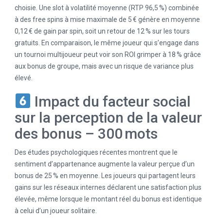
choisie. Une slot à volatilité moyenne (RTP 96,5 %) combinée
à des free spins à mise maximale de 5 € génère en moyenne
0,12 € de gain par spin, soit un retour de 12 % sur les tours
gratuits. En comparaison, le même joueur qui s’engage dans
un tournoi multijoueur peut voir son ROI grimper à 18 % grâce
aux bonus de groupe, mais avec un risque de variance plus
élevé.
Impact du facteur social
sur la perception de la valeur
des bonus – 300 mots
Des études psychologiques récentes montrent que le
sentiment d’appartenance augmente la valeur perçue d’un
bonus de 25 % en moyenne. Les joueurs qui partagent leurs
gains sur les réseaux internes déclarent une satisfaction plus
élevée, même lorsque le montant réel du bonus est identique
à celui d’un joueur solitaire.