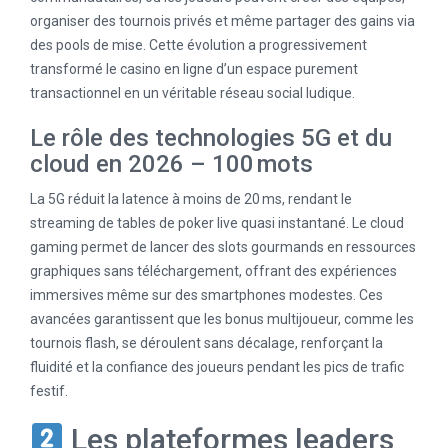
organiser des tournois privés et même partager des gains via
des pools de mise. Cette évolution a progressivement
transformé le casino en ligne d’un espace purement
transactionnel en un véritable réseau social ludique.
Le rôle des technologies 5G et du
cloud en 2026 – 100 mots
La 5G réduit la latence à moins de 20 ms, rendant le
streaming de tables de poker live quasi instantané. Le cloud
gaming permet de lancer des slots gourmands en ressources
graphiques sans téléchargement, offrant des expériences
immersives même sur des smartphones modestes. Ces
avancées garantissent que les bonus multijoueur, comme les
tournois flash, se déroulent sans décalage, renforçant la
fluidité et la confiance des joueurs pendant les pics de trafic
festif.
Les plateformes leaders