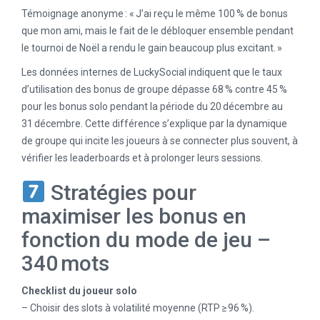
Témoignage anonyme : « J’ai reçu le même 100 % de bonus
que mon ami, mais le fait de le débloquer ensemble pendant
le tournoi de Noël a rendu le gain beaucoup plus excitant. »
Les données internes de LuckySocial indiquent que le taux
d’utilisation des bonus de groupe dépasse 68 % contre 45 %
pour les bonus solo pendant la période du 20 décembre au
31 décembre. Cette différence s’explique par la dynamique
de groupe qui incite les joueurs à se connecter plus souvent, à
vérifier les leaderboards et à prolonger leurs sessions.
Stratégies pour
maximiser les bonus en
fonction du mode de jeu –
340 mots
Checklist du joueur solo
– Choisir des slots à volatilité moyenne (RTP ≥ 96 %).