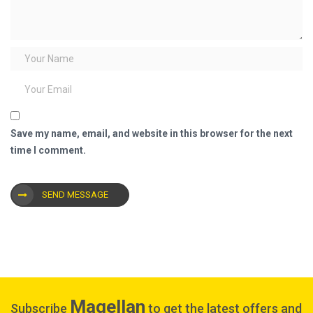
Save my name, email, and website in this browser for the next
time I comment.
SEND MESSAGE
Magellan
Subscribe
to get the latest offers and