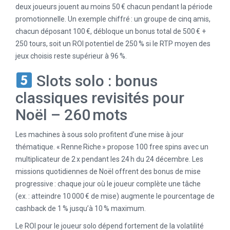
deux joueurs jouent au moins 50 € chacun pendant la période
promotionnelle. Un exemple chiffré : un groupe de cinq amis,
chacun déposant 100 €, débloque un bonus total de 500 € +
250 tours, soit un ROI potentiel de 250 % si le RTP moyen des
jeux choisis reste supérieur à 96 %.
Slots solo : bonus
classiques revisités pour
Noël – 260 mots
Les machines à sous solo profitent d’une mise à jour
thématique. « Renne Riche » propose 100 free spins avec un
multiplicateur de 2 x pendant les 24 h du 24 décembre. Les
missions quotidiennes de Noël offrent des bonus de mise
progressive : chaque jour où le joueur complète une tâche
(ex. : atteindre 10 000 € de mise) augmente le pourcentage de
cashback de 1 % jusqu’à 10 % maximum.
Le ROI pour le joueur solo dépend fortement de la volatilité