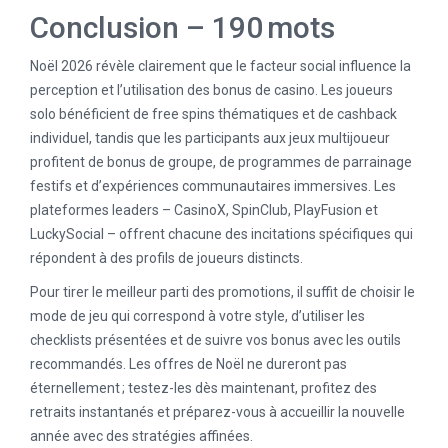
Conclusion – 190 mots
Noël 2026 révèle clairement que le facteur social influence la
perception et l’utilisation des bonus de casino. Les joueurs
solo bénéficient de free spins thématiques et de cashback
individuel, tandis que les participants aux jeux multijoueur
profitent de bonus de groupe, de programmes de parrainage
festifs et d’expériences communautaires immersives. Les
plateformes leaders – CasinoX, SpinClub, PlayFusion et
LuckySocial – offrent chacune des incitations spécifiques qui
répondent à des profils de joueurs distincts.
Pour tirer le meilleur parti des promotions, il suffit de choisir le
mode de jeu qui correspond à votre style, d’utiliser les
checklists présentées et de suivre vos bonus avec les outils
recommandés. Les offres de Noël ne dureront pas
éternellement ; testez-les dès maintenant, profitez des
retraits instantanés et préparez-vous à accueillir la nouvelle
année avec des stratégies affinées.