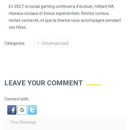
En 2027, le social gaming continuera d’évoluer, mêlant RA,
réseaux sociaux et bonus expérientiels. Restez curieux,
restez connecté, et que la chance vous accompagne pendant
ces fêtes.
Categories:
Uncategorized
LEAVE YOUR COMMENT
Connect with: