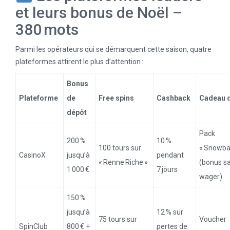
et leurs bonus de Noël –
380 mots
Parmi les opérateurs qui se démarquent cette saison, quatre
plateformes attirent le plus d’attention :
Bonus
Plateforme
de
Free spins
Cashback
Cadeau d
dépôt
Pack
200 %
10 %
100 tours sur
« Snowbal
CasinoX
jusqu’à
pendant
« Renne Riche »
(bonus s
1 000 €
7 jours
wager)
150 %
jusqu’à
12 % sur
75 tours sur
Voucher
SpinClub
800 € +
pertes de