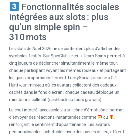
Fonctionnalités sociales
intégrées aux slots : plus
qu’un simple spin –
310 mots
Les slots de Noël 2026 ne se contentent plus d’afficher des
symboles festifs. Sur SpinClub, le jeu « Team Spin » permet à
cinq joueurs de déclencher simultanément le même tour,
chaque participant voyant les mêmes rouleaux et partageant
les gains proportionnellement. LuckySocial propose « Gift
Hunt », un mini‑jeu où les avatars collectent des cadeaux
cachés dans le fond d’écran ; chaque cadeau débloque un
mini‑bonus collectif (cashback ou tours gratuits).
Le chat intégré, accessible via un icône d’émoticône, permet
d’envoyer des réactions instantanées comme
ou
,
renforçant le sentiment d’appartenance. Les avatars
personnalisables, achetables avec des pièces de jeu, offrent