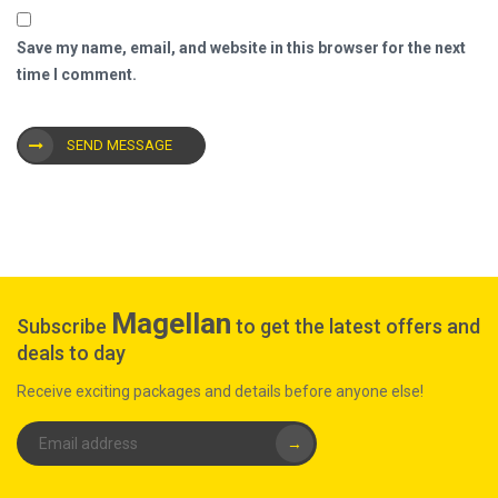
Save my name, email, and website in this browser for the next
time I comment.
SEND MESSAGE
Magellan
Subscribe
to get the latest offers and
deals to day
Receive exciting packages and details before anyone else!
→