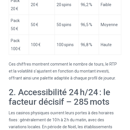
Pack
20 €
20 spins
96,2 %
Faible
20 €
Pack
50 €
50 spins
96,5 %
Moyenne
50 €
Pack
100 €
100 spins
96,8 %
Haute
100 €
Ces chiffres montrent comment le nombre de tours, le RTP
et la volatilité s’ajustent en fonction du montant investi,
offrant ainsi une palette adaptée à chaque profil de joueur.
2. Accessibilité 24 h/24 : le
facteur décisif – 285 mots
Les casinos physiques ouvrent leurs portes à des horaires
fixes : généralement de 10 h à 2 h du matin, avec des
variations locales. En période de Noël, les établissements