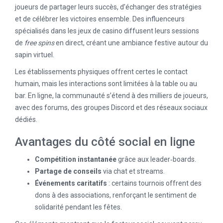
joueurs de partager leurs succès, d’échanger des stratégies
et de célébrer les victoires ensemble. Des influenceurs
spécialisés dans les jeux de casino diffusent leurs sessions
de
free spins
en direct, créant une ambiance festive autour du
sapin virtuel.
Les établissements physiques offrent certes le contact
humain, mais les interactions sont limitées à la table ou au
bar. En ligne, la communauté s’étend à des milliers de joueurs,
avec des forums, des groupes Discord et des réseaux sociaux
dédiés.
Avantages du côté social en ligne
Compétition instantanée
grâce aux leader‑boards.
Partage de conseils
via chat et streams.
Événements caritatifs
: certains tournois offrent des
dons à des associations, renforçant le sentiment de
solidarité pendant les fêtes.