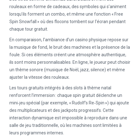
rouleaux en forme de cadeaux, des symboles qui s’animent
lorsqu’ils forment un combo, et même une fonction « Free
Spin Snowfall » où des flocons tombent sur l’écran pendant
chaque tour gratuit.
En comparaison, l’ambiance d’un casino physique repose sur
la musique de fond, le bruit des machines et la présence de la
foule. Si ces éléments créent une atmosphère authentique,
ils sont moins personnalisables. En ligne, le joueur peut choisir
un thème sonore (musique de Noël, jazz, silence) et même
ajuster la vitesse des rouleaux.
Les tours gratuits intégrés à des slots à thème natal
renforcent l’immersion : chaque spin gratuit déclenche un
mini‑jeu spécial (par exemple, « Rudolf’s Re‑Spin ») qui ajoute
des multiplicateurs et des jackpots progressifs. Cette
interaction dynamique est impossible à reproduire dans une
salle de jeu traditionnelle, où les machines sont limitées à
leurs programmes internes.