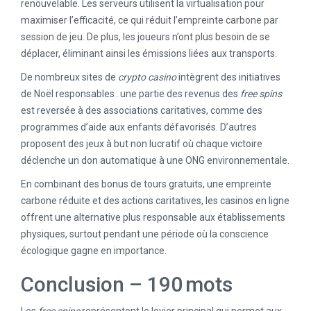
renouvelable. Les serveurs utilisent la virtualisation pour
maximiser l’efficacité, ce qui réduit l’empreinte carbone par
session de jeu. De plus, les joueurs n’ont plus besoin de se
déplacer, éliminant ainsi les émissions liées aux transports.
De nombreux sites de
crypto casino
intègrent des initiatives
de Noël responsables : une partie des revenus des
free spins
est reversée à des associations caritatives, comme des
programmes d’aide aux enfants défavorisés. D’autres
proposent des jeux à but non lucratif où chaque victoire
déclenche un don automatique à une ONG environnementale.
En combinant des bonus de tours gratuits, une empreinte
carbone réduite et des actions caritatives, les casinos en ligne
offrent une alternative plus responsable aux établissements
physiques, surtout pendant une période où la conscience
écologique gagne en importance.
Conclusion – 190 mots
Les
free spins
représentent le levier principal qui permet aux