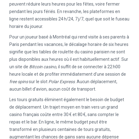
peuvent réduire leurs heures pour les fêtes, voire fermer
pendant les jours fériés. En revanche, les plateformes en
ligne restent accessibles 24 h/24, 7 j/7, quel que soit le fuseau
horaire du joueur.
Pour un joueur basé à Montréal qui rend visite à ses parents à
Paris pendant les vacances, le décalage horaire de six heures
signifie que les tables de roulette du casino parisien ne sont
plus disponibles aux heures où il est habituellement actif. Sur
un site de
Bitcoin casino
, il suffit de se connecter à 22 h00
heure locale et de profiter immédiatement d’une session de
free spins
sur le slot
Polar Express
. Aucun déplacement,
aucun billet d’avion, aucun coût de transport.
Les tours gratuits éliminent également le besoin de budget
de déplacement. Un trajet moyen en train vers un grand
casino français coûte entre 30 € et 80 €, sans compter le
repas et le bar. En ligne, le même budget peut être
transformé en plusieurs centaines de tours gratuits,
augmentant les chances de gains sans aucune dépense