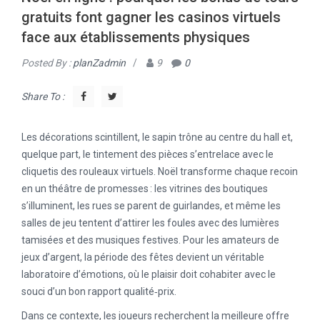
gratuits font gagner les casinos virtuels
face aux établissements physiques
Posted By :
planZadmin
/
9
0
Share To :
Les décorations scintillent, le sapin trône au centre du hall et,
quelque part, le tintement des pièces s’entrelace avec le
cliquetis des rouleaux virtuels. Noël transforme chaque recoin
en un théâtre de promesses : les vitrines des boutiques
s’illuminent, les rues se parent de guirlandes, et même les
salles de jeu tentent d’attirer les foules avec des lumières
tamisées et des musiques festives. Pour les amateurs de
jeux d’argent, la période des fêtes devient un véritable
laboratoire d’émotions, où le plaisir doit cohabiter avec le
souci d’un bon rapport qualité‑prix.
Dans ce contexte, les joueurs recherchent la meilleure offre