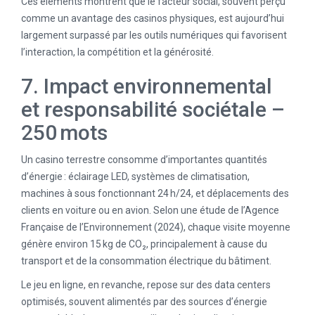
Ces éléments montrent que le facteur social, souvent perçu
comme un avantage des casinos physiques, est aujourd’hui
largement surpassé par les outils numériques qui favorisent
l’interaction, la compétition et la générosité.
7. Impact environnemental
et responsabilité sociétale –
250 mots
Un casino terrestre consomme d’importantes quantités
d’énergie : éclairage LED, systèmes de climatisation,
machines à sous fonctionnant 24 h/24, et déplacements des
clients en voiture ou en avion. Selon une étude de l’Agence
Française de l’Environnement (2024), chaque visite moyenne
génère environ 15 kg de CO₂, principalement à cause du
transport et de la consommation électrique du bâtiment.
Le jeu en ligne, en revanche, repose sur des data centers
optimisés, souvent alimentés par des sources d’énergie