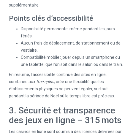
supplémentaire.
Points clés d’accessibilité
Disponibilité permanente, même pendant les jours
fériés.
Aucun frais de déplacement, de stationnement ou de
vestiaire.
Compatibilité mobile : jouer depuis un smartphone ou
une tablette, que l’on soit dans le salon ou dans le train.
En résumé, l’accessibilité continue des sites en ligne,
combinée aux
free spins
, crée une flexibilité que les
établissements physiques ne peuvent égaler, surtout
pendant la période de Noël où le temps libre est précieux.
3. Sécurité et transparence
des jeux en ligne – 315 mots
Les casinos en ligne sont soumis à des licences délivrées par