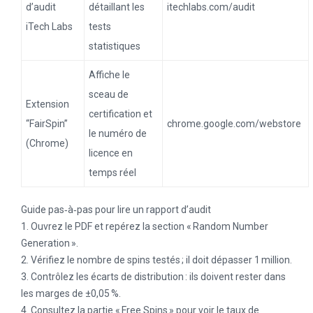
d’audit
détaillant les
itechlabs.com/audit
iTech Labs
tests
statistiques
Affiche le
sceau de
Extension
certification et
“FairSpin”
chrome.google.com/webstore
le numéro de
(Chrome)
licence en
temps réel
Guide pas‑à‑pas pour lire un rapport d’audit
1. Ouvrez le PDF et repérez la section « Random Number
Generation ».
2. Vérifiez le nombre de spins testés ; il doit dépasser 1 million.
3. Contrôlez les écarts de distribution : ils doivent rester dans
les marges de ±0,05 %.
4. Consultez la partie « Free Spins » pour voir le taux de