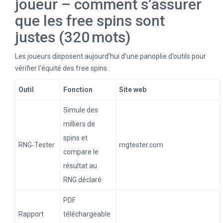
joueur – comment s’assurer
que les free spins sont
justes (320 mots)
Les joueurs disposent aujourd’hui d’une panoplie d’outils pour
vérifier l’équité des free spins :
Outil
Fonction
Site web
Simule des
milliers de
spins et
RNG‑Tester
rngtester.com
compare le
résultat au
RNG déclaré
PDF
Rapport
téléchargeable