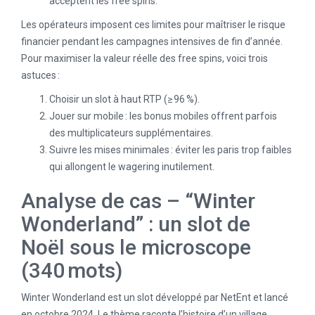
acceptent les free spins.
Les opérateurs imposent ces limites pour maîtriser le risque
financier pendant les campagnes intensives de fin d’année.
Pour maximiser la valeur réelle des free spins, voici trois
astuces :
Choisir un slot à haut RTP (≥ 96 %).
Jouer sur mobile : les bonus mobiles offrent parfois
des multiplicateurs supplémentaires.
Suivre les mises minimales : éviter les paris trop faibles
qui allongent le wagering inutilement.
Analyse de cas – “Winter
Wonderland” : un slot de
Noël sous le microscope
(340 mots)
Winter Wonderland est un slot développé par NetEnt et lancé
en octobre 2024. Le thème raconte l’histoire d’un village