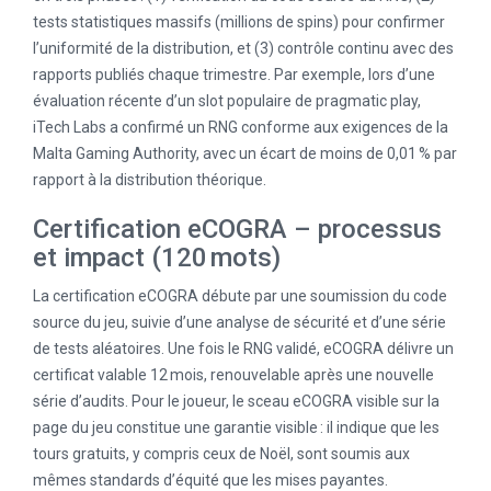
tests statistiques massifs (millions de spins) pour confirmer
l’uniformité de la distribution, et (3) contrôle continu avec des
rapports publiés chaque trimestre. Par exemple, lors d’une
évaluation récente d’un slot populaire de pragmatic play,
iTech Labs a confirmé un RNG conforme aux exigences de la
Malta Gaming Authority, avec un écart de moins de 0,01 % par
rapport à la distribution théorique.
Certification eCOGRA – processus
et impact (120 mots)
La certification eCOGRA débute par une soumission du code
source du jeu, suivie d’une analyse de sécurité et d’une série
de tests aléatoires. Une fois le RNG validé, eCOGRA délivre un
certificat valable 12 mois, renouvelable après une nouvelle
série d’audits. Pour le joueur, le sceau eCOGRA visible sur la
page du jeu constitue une garantie visible : il indique que les
tours gratuits, y compris ceux de Noël, sont soumis aux
mêmes standards d’équité que les mises payantes.