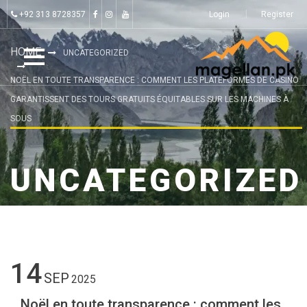
+92 313 8728357
Login
Register
HOME
UNCATEGORIZED
NOËL EN TOUTE TRANSPARENCE : COMMENT LES PLATEFORMES DE CASINO
GARANTISSENT DES TOURS GRATUITS ÉQUITABLES SUR LES MACHINES À
SOUS
UNCATEGORIZED
14
SEP
2025
Noël en toute transparence : comment les