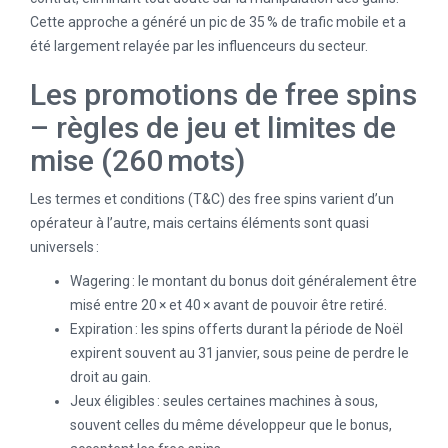
Cette approche a généré un pic de 35 % de trafic mobile et a
été largement relayée par les influenceurs du secteur.
Les promotions de free spins
– règles de jeu et limites de
mise (260 mots)
Les termes et conditions (T&C) des free spins varient d’un
opérateur à l’autre, mais certains éléments sont quasi
universels :
Wagering : le montant du bonus doit généralement être
misé entre 20 × et 40 × avant de pouvoir être retiré.
Expiration : les spins offerts durant la période de Noël
expirent souvent au 31 janvier, sous peine de perdre le
droit au gain.
Jeux éligibles : seules certaines machines à sous,
souvent celles du même développeur que le bonus,