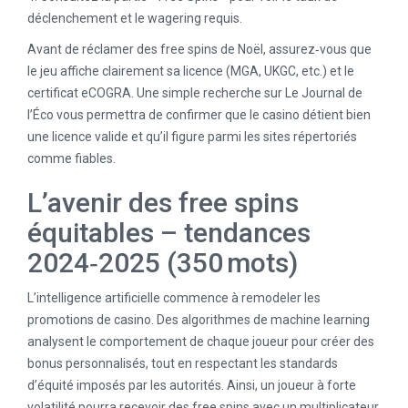
déclenchement et le wagering requis.
Avant de réclamer des free spins de Noël, assurez‑vous que
le jeu affiche clairement sa licence (MGA, UKGC, etc.) et le
certificat eCOGRA. Une simple recherche sur Le Journal de
l’Éco vous permettra de confirmer que le casino détient bien
une licence valide et qu’il figure parmi les sites répertoriés
comme fiables.
L’avenir des free spins
équitables – tendances
2024‑2025 (350 mots)
L’intelligence artificielle commence à remodeler les
promotions de casino. Des algorithmes de machine learning
analysent le comportement de chaque joueur pour créer des
bonus personnalisés, tout en respectant les standards
d’équité imposés par les autorités. Ainsi, un joueur à forte
volatilité pourra recevoir des free spins avec un multiplicateur