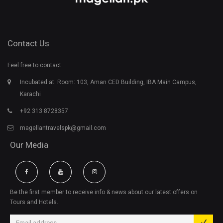
Contact Us
Feel free to contact.
Incubated at: Room: 103, Aman CED Building, IBA Main Campus,
Karachi
+92 313 8728357
magellantravelspk@gmail.com
Our Media
Be the first member to receive info & news about our latest offers on
Tours and Hotels.