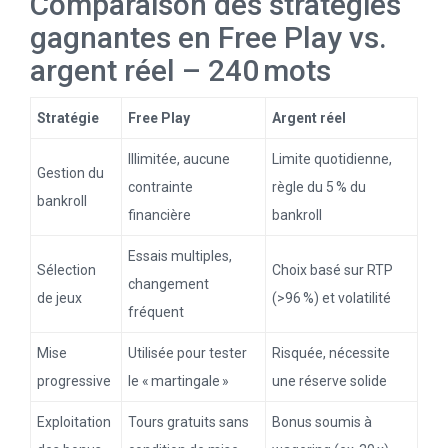
Comparaison des stratégies
gagnantes en Free Play vs.
argent réel – 240 mots
Stratégie
Free Play
Argent réel
Illimitée, aucune
Limite quotidienne,
Gestion du
contrainte
règle du 5 % du
bankroll
financière
bankroll
Essais multiples,
Sélection
Choix basé sur RTP
changement
de jeux
(>96 %) et volatilité
fréquent
Mise
Utilisée pour tester
Risquée, nécessite
progressive
le « martingale »
une réserve solide
Exploitation
Tours gratuits sans
Bonus soumis à