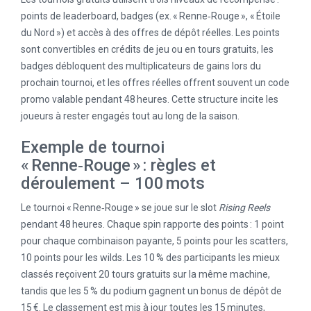
points de leaderboard, badges (ex. « Renne‑Rouge », « Étoile
du Nord ») et accès à des offres de dépôt réelles. Les points
sont convertibles en crédits de jeu ou en tours gratuits, les
badges débloquent des multiplicateurs de gains lors du
prochain tournoi, et les offres réelles offrent souvent un code
promo valable pendant 48 heures. Cette structure incite les
joueurs à rester engagés tout au long de la saison.
Exemple de tournoi
« Renne‑Rouge » : règles et
déroulement – 100 mots
Le tournoi « Renne‑Rouge » se joue sur le slot
Rising Reels
pendant 48 heures. Chaque spin rapporte des points : 1 point
pour chaque combinaison payante, 5 points pour les scatters,
10 points pour les wilds. Les 10 % des participants les mieux
classés reçoivent 20 tours gratuits sur la même machine,
tandis que les 5 % du podium gagnent un bonus de dépôt de
15 €. Le classement est mis à jour toutes les 15 minutes,