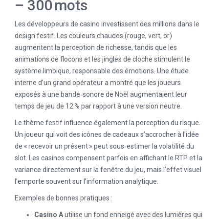
– 300 mots
Les développeurs de casino investissent des millions dans le
design festif. Les couleurs chaudes (rouge, vert, or)
augmentent la perception de richesse, tandis que les
animations de flocons et les jingles de cloche stimulent le
système limbique, responsable des émotions. Une étude
interne d’un grand opérateur a montré que les joueurs
exposés à une bande‑sonore de Noël augmentaient leur
temps de jeu de 12 % par rapport à une version neutre.
Le thème festif influence également la perception du risque.
Un joueur qui voit des icônes de cadeaux s’accrocher à l’idée
de « recevoir un présent » peut sous‑estimer la volatilité du
slot. Les casinos compensent parfois en affichant le RTP et la
variance directement sur la fenêtre du jeu, mais l’effet visuel
l’emporte souvent sur l’information analytique.
Exemples de bonnes pratiques :
Casino A
utilise un fond enneigé avec des lumières qui