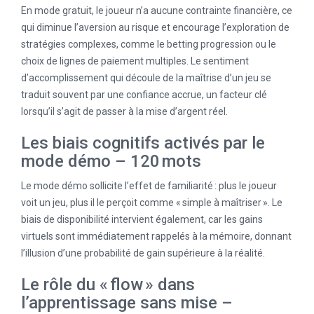
En mode gratuit, le joueur n’a aucune contrainte financière, ce
qui diminue l’aversion au risque et encourage l’exploration de
stratégies complexes, comme le betting progression ou le
choix de lignes de paiement multiples. Le sentiment
d’accomplissement qui découle de la maîtrise d’un jeu se
traduit souvent par une confiance accrue, un facteur clé
lorsqu’il s’agit de passer à la mise d’argent réel.
Les biais cognitifs activés par le
mode démo – 120 mots
Le mode démo sollicite l’effet de familiarité : plus le joueur
voit un jeu, plus il le perçoit comme « simple à maîtriser ». Le
biais de disponibilité intervient également, car les gains
virtuels sont immédiatement rappelés à la mémoire, donnant
l’illusion d’une probabilité de gain supérieure à la réalité.
Le rôle du « flow » dans
l’apprentissage sans mise –