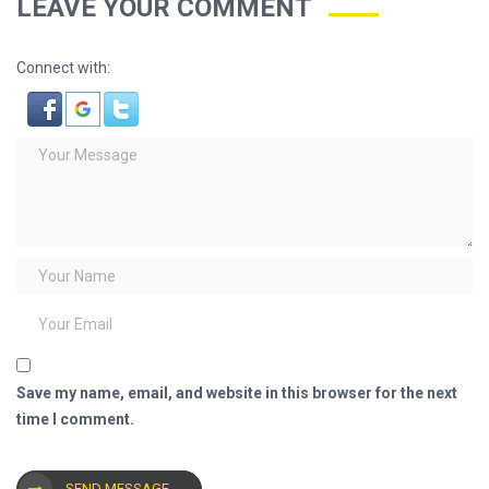
LEAVE YOUR COMMENT
Connect with:
Save my name, email, and website in this browser for the next
time I comment.
SEND MESSAGE