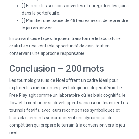
[ ] Fermer les sessions ouvertes et enregistrer les gains
dans le portefeuille.
[ ] Planifier une pause de 48 heures avant de reprendre
le jeu en janvier.
En suivant ces étapes, le joueur transforme le laboratoire
gratuit en une véritable opportunité de gain, tout en
conservant une approche responsable.
Conclusion – 200 mots
Les tournois gratuits de Noël offrent un cadre idéal pour
explorer les mécanismes psychologiques du jeu‑démo. Le
Free Play agit comme un laboratoire où les biais cognitifs, le
flow et la confiance se développent sans risque financier. Les
tournois festifs, avec leurs récompenses symboliques et
leurs classements sociaux, créent une dynamique de
compétition qui prépare le terrain à la conversion vers le jeu
réel.