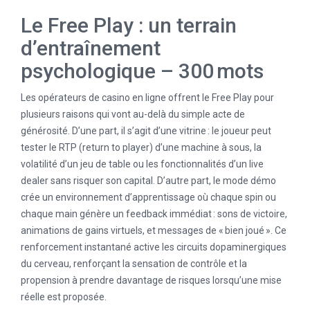
Le Free Play : un terrain
d’entraînement
psychologique – 300 mots
Les opérateurs de casino en ligne offrent le Free Play pour
plusieurs raisons qui vont au-delà du simple acte de
générosité. D’une part, il s’agit d’une vitrine : le joueur peut
tester le RTP (return to player) d’une machine à sous, la
volatilité d’un jeu de table ou les fonctionnalités d’un live
dealer sans risquer son capital. D’autre part, le mode démo
crée un environnement d’apprentissage où chaque spin ou
chaque main génère un feedback immédiat : sons de victoire,
animations de gains virtuels, et messages de « bien joué ». Ce
renforcement instantané active les circuits dopaminergiques
du cerveau, renforçant la sensation de contrôle et la
propension à prendre davantage de risques lorsqu’une mise
réelle est proposée.