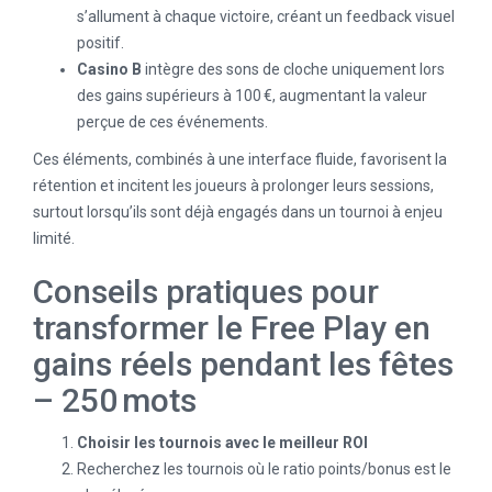
s’allument à chaque victoire, créant un feedback visuel
positif.
Casino B
intègre des sons de cloche uniquement lors
des gains supérieurs à 100 €, augmentant la valeur
perçue de ces événements.
Ces éléments, combinés à une interface fluide, favorisent la
rétention et incitent les joueurs à prolonger leurs sessions,
surtout lorsqu’ils sont déjà engagés dans un tournoi à enjeu
limité.
Conseils pratiques pour
transformer le Free Play en
gains réels pendant les fêtes
– 250 mots
Choisir les tournois avec le meilleur ROI
Recherchez les tournois où le ratio points/bonus est le