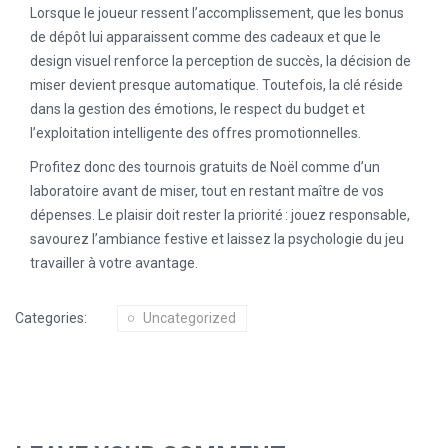
Lorsque le joueur ressent l’accomplissement, que les bonus
de dépôt lui apparaissent comme des cadeaux et que le
design visuel renforce la perception de succès, la décision de
miser devient presque automatique. Toutefois, la clé réside
dans la gestion des émotions, le respect du budget et
l’exploitation intelligente des offres promotionnelles.
Profitez donc des tournois gratuits de Noël comme d’un
laboratoire avant de miser, tout en restant maître de vos
dépenses. Le plaisir doit rester la priorité : jouez responsable,
savourez l’ambiance festive et laissez la psychologie du jeu
travailler à votre avantage.
Categories:
Uncategorized