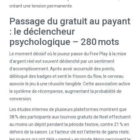
créant une tension permanente.
Passage du gratuit au payant
: le déclencheur
psychologique – 280 mots
Le moment décisif où le joueur passe du Free Play à la mise
d’argent réel est souvent déclenché par un sentiment
d’accomplissement. Après avoir accumulé des points,
débloqué des badges et senti le frisson du flow, le cerveau
associe le jeu à une réussite tangible. Cette association active
le système de récompense, augmentant la probabilité de
conversion.
Les études internes de plusieurs plateformes montrent que
38 % des participants aux tournois gratuits de Noël effectuent
au moins un dépôt pendant la période festive, contre 21 % en
dehors de la saison. Le facteur clé est l’attente de gains réels :
les joueurs qui ont déjà « gagné » en mode démo perçoivent le