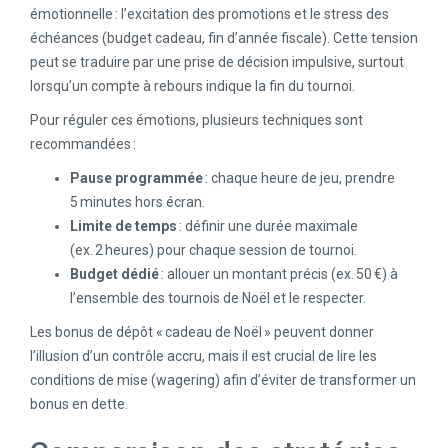
émotionnelle : l’excitation des promotions et le stress des
échéances (budget cadeau, fin d’année fiscale). Cette tension
peut se traduire par une prise de décision impulsive, surtout
lorsqu’un compte à rebours indique la fin du tournoi.
Pour réguler ces émotions, plusieurs techniques sont
recommandées :
Pause programmée
: chaque heure de jeu, prendre
5 minutes hors écran.
Limite de temps
: définir une durée maximale
(ex. 2 heures) pour chaque session de tournoi.
Budget dédié
: allouer un montant précis (ex. 50 €) à
l’ensemble des tournois de Noël et le respecter.
Les bonus de dépôt « cadeau de Noël » peuvent donner
l’illusion d’un contrôle accru, mais il est crucial de lire les
conditions de mise (wagering) afin d’éviter de transformer un
bonus en dette.