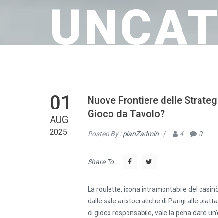
UNCAT
01
Nuove Frontiere delle Strategi
Gioco da Tavolo?
AUG
2025
Posted By :
planZadmin
/
4
0
Share To :
La roulette, icona intramontabile del casin
dalle sale aristocratiche di Parigi alle pia
di gioco responsabile, vale la pena dare un