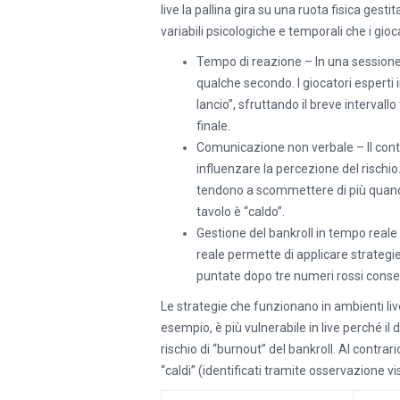
live la pallina gira su una ruota fisica ges
variabili psicologiche e temporali che i gio
Tempo di reazione – In una sessione li
qualche secondo. I giocatori esperti 
lancio”, sfruttando il breve intervallo 
finale.
Comunicazione non verbale – Il contat
influenzare la percezione del rischi
tendono a scommettere di più quand
tavolo è “caldo”.
Gestione del bankroll in tempo reale
reale permette di applicare strategi
puntate dopo tre numeri rossi consec
Le strategie che funzionano in ambienti liv
esempio, è più vulnerabile in live perché il 
rischio di “burnout” del bankroll. Al contrar
“caldi” (identificati tramite osservazione v