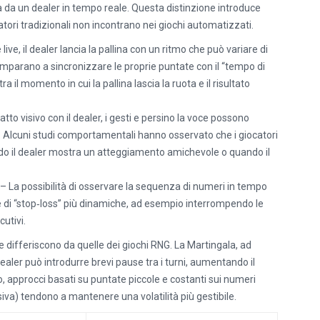
tita da un dealer in tempo reale. Questa distinzione introduce
catori tradizionali non incontrano nei giochi automatizzati.
ve, il dealer lancia la pallina con un ritmo che può variare di
imparano a sincronizzare le proprie puntate con il “tempo di
tra il momento in cui la pallina lascia la ruota e il risultato
to visivo con il dealer, i gesti e persino la voce possono
o. Alcuni studi comportamentali hanno osservato che i giocatori
o il dealer mostra un atteggiamento amichevole o quando il
 – La possibilità di osservare la sequenza di numeri in tempo
e di “stop‑loss” più dinamiche, ad esempio interrompendo le
utivi.
e differiscono da quelle dei giochi RNG. La Martingala, ad
dealer può introdurre brevi pause tra i turni, aumentando il
io, approcci basati su puntate piccole e costanti sui numeri
isiva) tendono a mantenere una volatilità più gestibile.