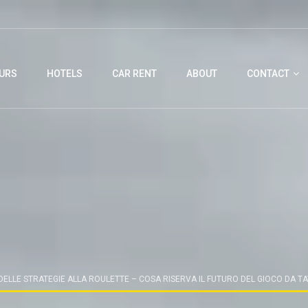
URS
HOTELS
CAR RENT
ABOUT
CONTACT
ELLE STRATEGIE ALLA ROULETTE – COSA RISERVA IL FUTURO DEL GIOCO DA T