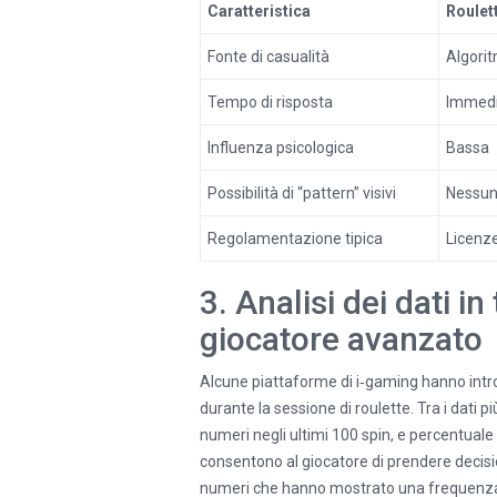
Caratteristica
Roulet
Fonte di casualità
Algorit
Tempo di risposta
Immedi
Influenza psicologica
Bassa
Possibilità di “pattern” visivi
Nessu
Regolamentazione tipica
Licen
3. Analisi dei dati i
giocatore avanzato
Alcune piattaforme di i‑gaming hanno intro
durante la sessione di roulette. Tra i dati p
numeri negli ultimi 100 spin, e percentuale
consentono al giocatore di prendere decis
numeri che hanno mostrato una frequenza 