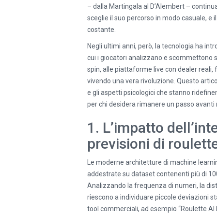
– dalla Martingala al D’Alembert – continuano
sceglie il suo percorso in modo casuale, e 
costante.
Negli ultimi anni, però, la tecnologia ha i
cui i giocatori analizzano e scommettono sull
spin, alle piattaforme live con dealer reali, 
vivendo una vera rivoluzione. Questo artic
e gli aspetti psicologici che stanno ridefi
per chi desidera rimanere un passo avanti 
1. L’impatto dell’inte
previsioni di roulett
Le moderne architetture di machine learning,
addestrate su dataset contenenti più di 100 
Analizzando la frequenza di numeri, la distr
riescono a individuare piccole deviazioni 
tool commerciali, ad esempio “Roulette AI P