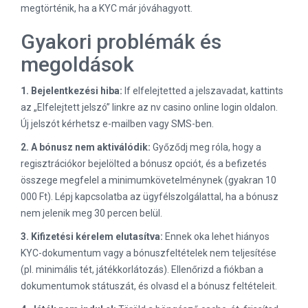
megtörténik, ha a KYC már jóváhagyott.
Gyakori problémák és
megoldások
1. Bejelentkezési hiba:
If elfelejtetted a jelszavadat, kattints
az „Elfelejtett jelszó” linkre az nv casino online login oldalon.
Új jelszót kérhetsz e-mailben vagy SMS-ben.
2. A bónusz nem aktiválódik:
Győződj meg róla, hogy a
regisztrációkor bejelölted a bónusz opciót, és a befizetés
összege megfelel a minimumkövetelménynek (gyakran 10
000 Ft). Lépj kapcsolatba az ügyfélszolgálattal, ha a bónusz
nem jelenik meg 30 percen belül.
3. Kifizetési kérelem elutasítva:
Ennek oka lehet hiányos
KYC-dokumentum vagy a bónuszfeltételek nem teljesítése
(pl. minimális tét, játékkorlátozás). Ellenőrizd a fiókban a
dokumentumok státuszát, és olvasd el a bónusz feltételeit.