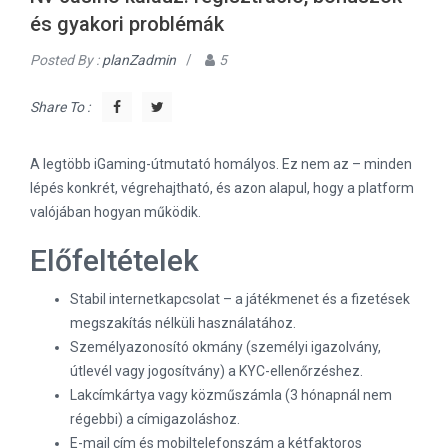
és gyakori problémák
Posted By :
planZadmin
/
5
Share To :
A legtöbb iGaming-útmutató homályos. Ez nem az – minden
lépés konkrét, végrehajtható, és azon alapul, hogy a platform
valójában hogyan működik.
Előfeltételek
Stabil internetkapcsolat – a játékmenet és a fizetések
megszakítás nélküli használatához.
Személyazonosító okmány (személyi igazolvány,
útlevél vagy jogosítvány) a KYC-ellenőrzéshez.
Lakcímkártya vagy közműszámla (3 hónapnál nem
régebbi) a címigazoláshoz.
E-mail cím és mobiltelefonszám a kétfaktoros