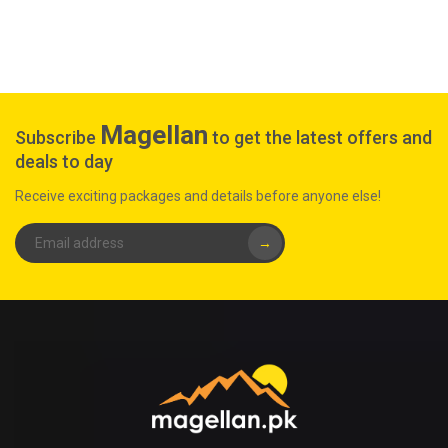
Magellan
Subscribe
to get the latest offers and
deals to day
Receive exciting packages and details before anyone else!
→