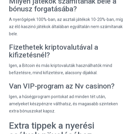
Milyen játékok számítanak bele a
bónusz forgatásába?
A nyerőgépek 100%-ban, az asztali játékok 10-20%-ban, míg
az élő kaszinó játékok általában egyáltalán nem számítanak
bele.
Fizethetek kriptovalutával a
kifizetésnél?
Igen, a Bitcoin és más kriptovaluták használhatók mind
befizetésre, mind kifizetésre, alacsony díjakkal.
Van VIP-program az Nv casinon?
Igen, a hűségprogram pontokat ad minden tét után,
amelyeket készpénzre válthatsz, és magasabb szinteken
extra bónuszokat kapsz.
Extra tippek a nyerési