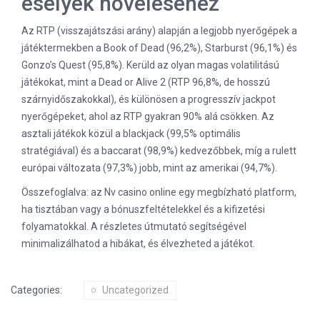
esélyek növeléséhez
Az RTP (visszajátszási arány) alapján a legjobb nyerőgépek a
játéktermekben a Book of Dead (96,2%), Starburst (96,1%) és
Gonzo’s Quest (95,8%). Kerüld az olyan magas volatilitású
játékokat, mint a Dead or Alive 2 (RTP 96,8%, de hosszú
szárnyidőszakokkal), és különösen a progresszív jackpot
nyerőgépeket, ahol az RTP gyakran 90% alá csökken. Az
asztali játékok közül a blackjack (99,5% optimális
stratégiával) és a baccarat (98,9%) kedvezőbbek, míg a rulett
európai változata (97,3%) jobb, mint az amerikai (94,7%).
Összefoglalva: az Nv casino online egy megbízható platform,
ha tisztában vagy a bónuszfeltételekkel és a kifizetési
folyamatokkal. A részletes útmutató segítségével
minimalizálhatod a hibákat, és élvezheted a játékot.
Categories:
Uncategorized