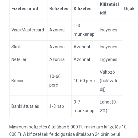
Kifizetési
Fizetési mód
Befizetés
Kifizetés
Díjak
idő
1-3
Visa/Mastercard
Azonnal
Ingyenes
munkanap
Skrill
Azonnal
Azonnal
Ingyenes
Neteller
Azonnal
Azonnal
Ingyenes
Változó
10-60
Bitcoin
10-60 perc
(hálózati
perc
díj)
3-7
Lehet (0-
Banki átutalás
1-3 nap
munkanap
2%)
Minimum befizetés általában 5 000 Ft, minimum kifizetés 10
000 Ft. A kifizetések feldolgozása általában 24 órán belül