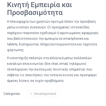
Κινητή Εμπειρία και
Προσβασιμότητα
Η πλειοψηφία των χρηστών προτιμά πλέον την πρόσβαση
μέσω κινητών συσκευών. Οι προηγμένες ιστοσελίδες
παρέχουν responsive σχεδιασμό ή αφοσιωμένες εφαρμογές
που βελτιστοποιούν την εμπειρία σε smartphones και
tablets, διατηρώντας πλήρη λειτουργικότητα και ταχύτητα
φόρτωσης.
Η υποστήριξη πελατών στα ελληνικά μέσω πολλαπλών
καναλιών επικοινωνίας (live chat, email, τηλέφωνο)
ολοκληρώνει την εικόνα μιας ποιοτικής υπηρεσίας που
σέβεται τις απαιτήσεις του τοπικού κοινού και προσφέρει
άμεσες λύσεις σε τυχόν προβλήματα.
Categories:
Uncategorized