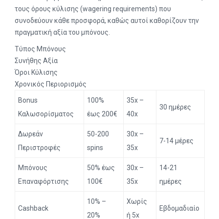
τους όρους κύλισης (wagering requirements) που
συνοδεύουν κάθε προσφορά, καθώς αυτοί καθορίζουν την
πραγματική αξία του μπόνους.
Τύπος Μπόνους
Συνήθης Αξία
Όροι Κύλισης
Χρονικός Περιορισμός
Bonus
100%
35x –
30 ημέρες
Καλωσορίσματος
έως 200€
40x
Δωρεάν
50-200
30x –
7-14 μέρες
Περιστροφές
spins
35x
Μπόνους
50% έως
30x –
14-21
Επαναφόρτισης
100€
35x
ημέρες
10% –
Χωρίς
Cashback
Εβδομαδιαίο
20%
ή 5x