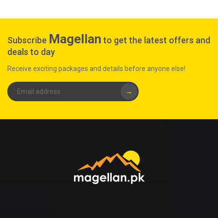
Magellan
Subscribe
to get the latest offers and
deals to day
Receive exciting packages and details before anyone else!
→