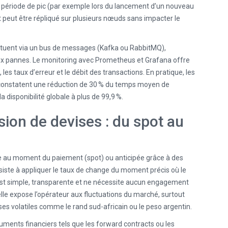
: en période de pic (par exemple lors du lancement d’un nouveau
t peut être répliqué sur plusieurs nœuds sans impacter le
ctuent via un bus de messages (Kafka ou RabbitMQ),
 aux pannes. Le monitoring avec Prometheus et Grafana offre
, les taux d’erreur et le débit des transactions. En pratique, les
 constatent une réduction de 30 % du temps moyen de
 disponibilité globale à plus de 99,9 %.
ion de devises : du spot au
ée au moment du paiement (spot) ou anticipée grâce à des
siste à appliquer le taux de change du moment précis où le
est simple, transparente et ne nécessite aucun engagement
elle expose l’opérateur aux fluctuations du marché, surtout
ses volatiles comme le rand sud-africain ou le peso argentin.
truments financiers tels que les forward contracts ou les