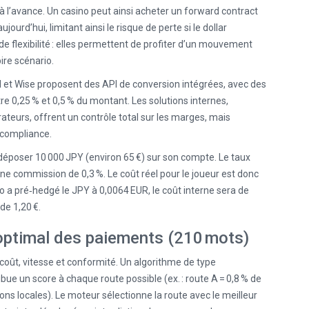
à l’avance. Un casino peut ainsi acheter un forward contract
ujourd’hui, limitant ainsi le risque de perte si le dollar
e flexibilité : elles permettent de profiter d’un mouvement
ire scénario.
d et Wise proposent des API de conversion intégrées, avec des
 0,25 % et 0,5 % du montant. Les solutions internes,
teurs, offrent un contrôle total sur les marges, mais
 compliance.
 déposer 10 000 JPY (environ 65 €) sur son compte. Le taux
ne commission de 0,3 %. Le coût réel pour le joueur est donc
ino a pré‑hedgé le JPY à 0,0064 EUR, le coût interne sera de
e 1,20 €.
optimal des paiements (210 mots)
 coût, vitesse et conformité. Un algorithme de type
ibue un score à chaque route possible (ex. : route A = 0,8 % de
ions locales). Le moteur sélectionne la route avec le meilleur