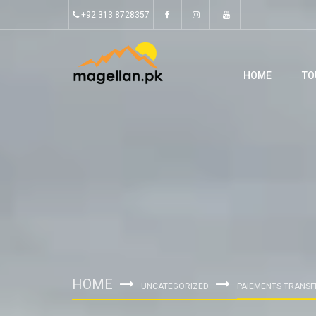
+92 313 8728357
HOME
TO
HOME
UNCATEGORIZED
PAIEMENTS TRANSFR