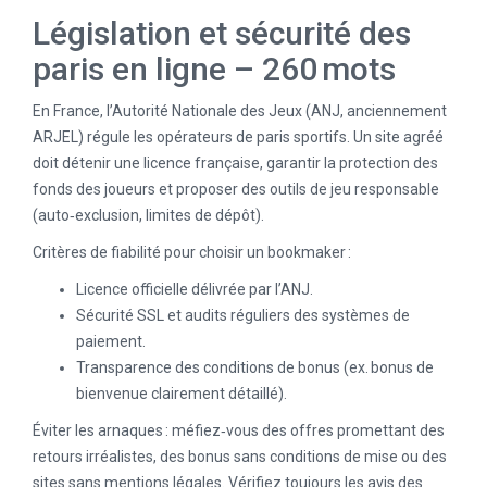
Législation et sécurité des
paris en ligne – 260 mots
En France, l’Autorité Nationale des Jeux (ANJ, anciennement
ARJEL) régule les opérateurs de paris sportifs. Un site agréé
doit détenir une licence française, garantir la protection des
fonds des joueurs et proposer des outils de jeu responsable
(auto‑exclusion, limites de dépôt).
Critères de fiabilité pour choisir un bookmaker :
Licence officielle délivrée par l’ANJ.
Sécurité SSL et audits réguliers des systèmes de
paiement.
Transparence des conditions de bonus (ex. bonus de
bienvenue clairement détaillé).
Éviter les arnaques : méfiez‑vous des offres promettant des
retours irréalistes, des bonus sans conditions de mise ou des
sites sans mentions légales. Vérifiez toujours les avis des