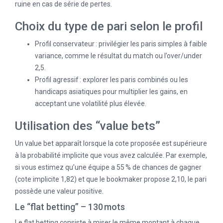
ruine en cas de série de pertes.
Choix du type de pari selon le profil
Profil conservateur : privilégier les paris simples à faible
variance, comme le résultat du match ou l’over/under
2,5.
Profil agressif : explorer les paris combinés ou les
handicaps asiatiques pour multiplier les gains, en
acceptant une volatilité plus élevée.
Utilisation des “value bets”
Un value bet apparaît lorsque la cote proposée est supérieure
à la probabilité implicite que vous avez calculée. Par exemple,
si vous estimez qu’une équipe a 55 % de chances de gagner
(cote implicite 1,82) et que le bookmaker propose 2,10, le pari
possède une valeur positive.
Le “flat betting” – 130 mots
Le flat betting consiste à miser le même montant à chaque