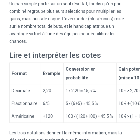
Un pari simple porte sur un seul résultat, tandis qu’un pari
combiné regroupe plusieurs sélections pour multiplier les
gains, mais aussi le risque. L’over/under (plus/moins) mise
sur le nombre total de buts, et le handicap attribue un
avantage virtuel à l’une des équipes pour équilibrer les
chances.
Lire et interpréter les cotes
Conversion en
Gain poten
Format
Exemple
probabilité
(mise = 10 
Décimale
2,20
1 / 2,20 ≈ 45,5 %
10 € × 2,20 
Fractionnaire
6/5
5 / (6+5) ≈ 45,5 %
10 € + (10 €
Américaine
+120
100 / (120+100) ≈ 45,5 %
10 € × (1 + 
Les trois notations donnent la même information, mais la