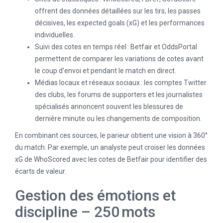
offrent des données détaillées sur les tirs, les passes
décisives, les expected goals (xG) et les performances
individuelles.
Suivi des cotes en temps réel : Betfair et OddsPortal
permettent de comparer les variations de cotes avant
le coup d’envoi et pendant le match en direct.
Médias locaux et réseaux sociaux : les comptes Twitter
des clubs, les forums de supporters et les journalistes
spécialisés annoncent souvent les blessures de
dernière minute ou les changements de composition.
En combinant ces sources, le parieur obtient une vision à 360°
du match. Par exemple, un analyste peut croiser les données
xG de WhoScored avec les cotes de Betfair pour identifier des
écarts de valeur.
Gestion des émotions et
discipline – 250 mots