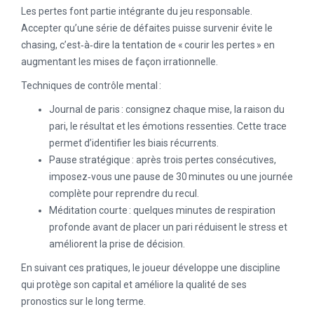
Les pertes font partie intégrante du jeu responsable.
Accepter qu’une série de défaites puisse survenir évite le
chasing, c’est‑à‑dire la tentation de « courir les pertes » en
augmentant les mises de façon irrationnelle.
Techniques de contrôle mental :
Journal de paris : consignez chaque mise, la raison du
pari, le résultat et les émotions ressenties. Cette trace
permet d’identifier les biais récurrents.
Pause stratégique : après trois pertes consécutives,
imposez‑vous une pause de 30 minutes ou une journée
complète pour reprendre du recul.
Méditation courte : quelques minutes de respiration
profonde avant de placer un pari réduisent le stress et
améliorent la prise de décision.
En suivant ces pratiques, le joueur développe une discipline
qui protège son capital et améliore la qualité de ses
pronostics sur le long terme.