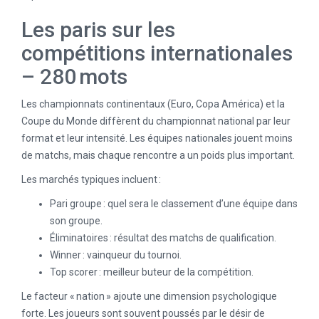
Les paris sur les
compétitions internationales
– 280 mots
Les championnats continentaux (Euro, Copa América) et la
Coupe du Monde diffèrent du championnat national par leur
format et leur intensité. Les équipes nationales jouent moins
de matchs, mais chaque rencontre a un poids plus important.
Les marchés typiques incluent :
Pari groupe : quel sera le classement d’une équipe dans
son groupe.
Éliminatoires : résultat des matchs de qualification.
Winner : vainqueur du tournoi.
Top scorer : meilleur buteur de la compétition.
Le facteur « nation » ajoute une dimension psychologique
forte. Les joueurs sont souvent poussés par le désir de