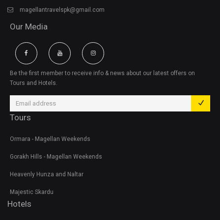
magellantravelspk@gmail.com
Our Media
Be the first member to receive info & news about our latest offers on
Tours and Hotels.
Tours
Ormara - Magellan Weekends
Gorakh Hills - Magellan Weekends
Heavenly Hunza and Naltar
Majestic Skardu
Hotels