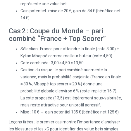
représente une value bet.
Gain potentiel : mise de 20 €, gain de 34 € (bénéfice net
14 €).
Cas 2 : Coupe du Monde – pari
combiné “France + Top Scorer”
Sélection : France pour atteindre la finale (cote 3,00) +
Kylian Mbappé comme meilleur buteur (cote 4,50).
Cote combinée : 3,00 × 4,50 = 13,50.
Gestion du risque : le pari combiné augmente la
variance, mais la probabilité conjointe (France en finale
≈ 30 %, Mbappé top scorer ≈ 20 %) donne une
probabilité globale d’environ 6 % (cote implicite 16,7).
La cote proposée (13,5) est légèrement sous‑valorisée,
mais reste attractive pour un profil agressif.
Mise : 10 € → gain potentiel 135 € (bénéfice net 125 €).
Leçons tirées : le premier cas montre l’importance d’analyser
les blessures et les xG pour identifier des value bets simples.