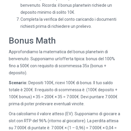
benvenuto. Ricorda: il bonus planetwin richiede un
deposito minimo di solito 10€.
Completa la verifica del conto caricando i documenti
richiesti prima di richiedere un prelievo.
Bonus Math
Approfondiamo la matematica del bonus planetwin di
benvenuto. Supponiamo un’offerta tipica: bonus del 100%
fino a 500€ con requisito di scommessa 35x (bonus +
deposito).
Scenario:
Depositi 100€, ricevi 100€ di bonus. Il tuo saldo
totale è 200€. Il requisito di scommessa è: (100€ deposito +
100€ bonus) × 35 = 200€ × 35 = 7.000€. Devi puntare 7.000€
prima di poter prelevare eventuali vincite.
Ora calcoliamo il valore atteso (EV). Supponiamo di giocare a
slot con RTP del 96% (ritorno al giocatore). La perdita attesa
su 7.000€ di puntate è: 7.000€ × (1 – 0,96) = 7.000€ × 0,04 =