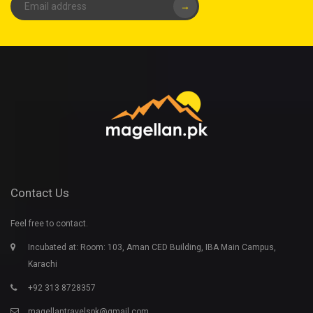
→
Contact Us
Feel free to contact.
Incubated at: Room: 103, Aman CED Building, IBA Main Campus,
Karachi
+92 313 8728357
magellantravelspk@gmail.com