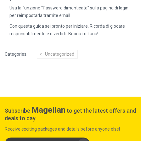
Usa la funzione “Password dimenticata” sulla pagina di login
per reimpostarla tramite email.
Con questa guida sei pronto per iniziare. Ricorda di giocare
responsabilmente e divertirti. Buona fortuna!
Categories:
Uncategorized
Magellan
Subscribe
to get the latest offers and
deals to day
Receive exciting packages and details before anyone else!