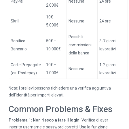
PayPal
Nessuna
24 ore
2.000€
10€ –
Skrill
Nessuna
24 ore
5.000€
Possibili
Bonifico
50€ –
3-7 giorni
commissioni
Bancario
10.000€
lavorativi
della banca
Carte Prepagate
10€ –
1-2 giorni
Nessuna
(es. Postepay)
1.000€
lavorativi
Nota: i prelievi possono richiedere una verifica aggiuntiva
dell’identità per importi elevati.
Common Problems & Fixes
Problema 1: Non riesco a fare il login.
Verifica di aver
inserito username e password corretti. Usa la funzione