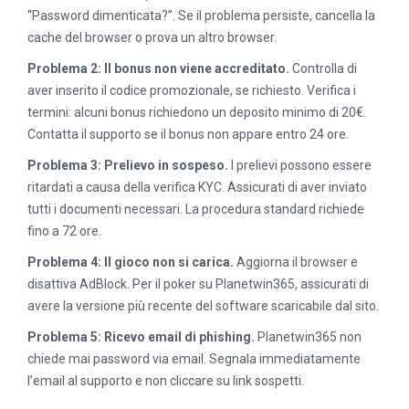
“Password dimenticata?”. Se il problema persiste, cancella la
cache del browser o prova un altro browser.
Problema 2: Il bonus non viene accreditato.
Controlla di
aver inserito il codice promozionale, se richiesto. Verifica i
termini: alcuni bonus richiedono un deposito minimo di 20€.
Contatta il supporto se il bonus non appare entro 24 ore.
Problema 3: Prelievo in sospeso.
I prelievi possono essere
ritardati a causa della verifica KYC. Assicurati di aver inviato
tutti i documenti necessari. La procedura standard richiede
fino a 72 ore.
Problema 4: Il gioco non si carica.
Aggiorna il browser e
disattiva AdBlock. Per il poker su Planetwin365, assicurati di
avere la versione più recente del software scaricabile dal sito.
Problema 5: Ricevo email di phishing.
Planetwin365 non
chiede mai password via email. Segnala immediatamente
l’email al supporto e non cliccare su link sospetti.