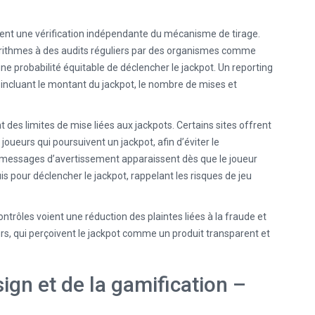
xigent une vérification indépendante du mécanisme de tirage.
orithmes à des audits réguliers par des organismes comme
 probabilité équitable de déclencher le jackpot. Un reporting
, incluant le montant du jackpot, le nombre de mises et
des limites de mise liées aux jackpots. Certains sites offrent
joueurs qui poursuivent un jackpot, afin d’éviter le
 messages d’avertissement apparaissent dès que le joueur
is pour déclencher le jackpot, rappelant les risques de jeu
ontrôles voient une réduction des plaintes liées à la fraude et
rs, qui perçoivent le jackpot comme un produit transparent et
sign et de la gamification –