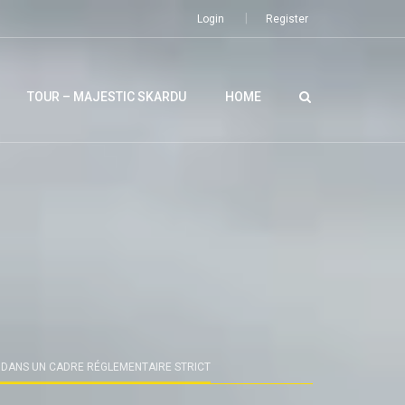
Login
Register
TOUR – MAJESTIC SKARDU
HOME
S DANS UN CADRE RÉGLEMENTAIRE STRICT