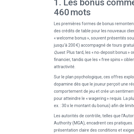
1. Les bonus comme 
460 mots
Les premières formes de bonus remontent a
des crédits de table pour les nouveaux clie
« welcome bonus », souvent présentés sous
jusqu’à 200 €) accompagné de tours gratui
Quest
. Plus tard, les « no‑deposit bonus »
financier, tandis que les « free spins » cib
attractivité.
Sur le plan psychologique, ces offres explo
dopamine dès que le joueur perçoit une r
comportement de jeu et crée un sentiment de
pour atteindre le « wagering » requis. La 
ex. : 30 x le montant du bonus) afin de limit
Les autorités de contrôle, telles que l’Aut
Authority (MGA), encadrent ces pratiques. 
présentation claire des conditions et exige