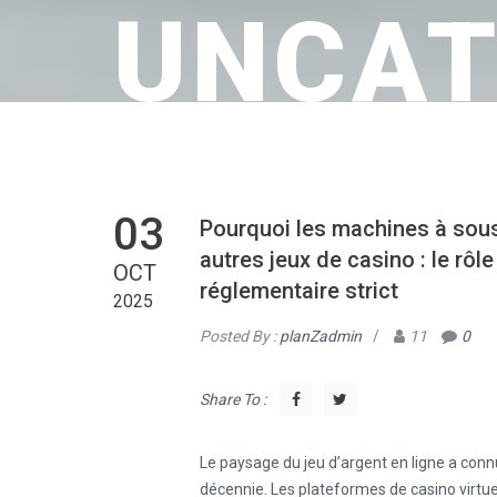
UNCAT
03
Pourquoi les machines à sous
autres jeux de casino : le rô
OCT
réglementaire strict
2025
Posted By :
planZadmin
/
11
0
Share To :
Le paysage du jeu d’argent en ligne a con
décennie. Les plateformes de casino virtuel