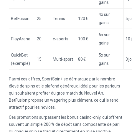
gains
4x sur
BetFusion
25
Tennis
120 €
5 j
gains
6x sur
PlayArena
20
e‑sports
100 €
10 
gains
QuickBet
5x sur
15
Multi‑sport
80 €
3 j
(exemple)
gains
Parmi ces offres, SportSpin+ se démarque par le nombre
élevé de spins et le plafond généreux, idéal pour les parieurs
qui souhaitent profiter du gros match du Nouvel An.
BetFusion propose un wagering plus clément, ce qui le rend
attractif pour les novices.
Ces promotions surpassent les bonus casino‑only, qui offrent
souvent un simple 200 % de dépôt sans composante de pari.
Ici, chaque spin se traduit directement en mise sportive,