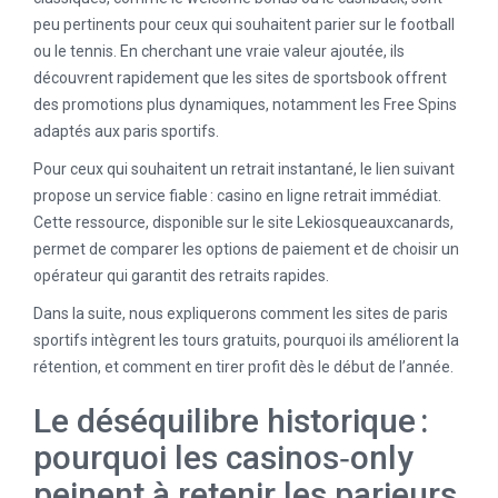
peu pertinents pour ceux qui souhaitent parier sur le football
ou le tennis. En cherchant une vraie valeur ajoutée, ils
découvrent rapidement que les sites de sportsbook offrent
des promotions plus dynamiques, notamment les Free Spins
adaptés aux paris sportifs.
Pour ceux qui souhaitent un retrait instantané, le lien suivant
propose un service fiable :
casino en ligne retrait immédiat
.
Cette ressource, disponible sur le site Lekiosqueauxcanards,
permet de comparer les options de paiement et de choisir un
opérateur qui garantit des retraits rapides.
Dans la suite, nous expliquerons comment les sites de paris
sportifs intègrent les tours gratuits, pourquoi ils améliorent la
rétention, et comment en tirer profit dès le début de l’année.
Le déséquilibre historique :
pourquoi les casinos‑only
peinent à retenir les parieurs