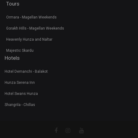
Tours
Ormara - Magellan Weekends
Gorakh Hills - Magellan Weekends
Heavenly Hunza and Naltar
Majestic Skardu
Hotels
Hotel Demanchi - Balakot
Hunza Serena Inn
Hotel Swans Hunza
Shangrila - Chillas