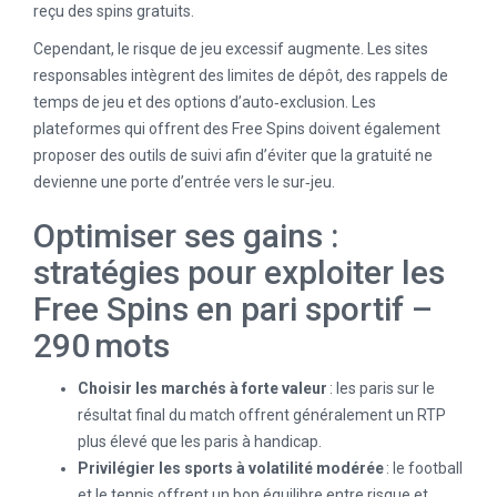
reçu des spins gratuits.
Cependant, le risque de jeu excessif augmente. Les sites
responsables intègrent des limites de dépôt, des rappels de
temps de jeu et des options d’auto‑exclusion. Les
plateformes qui offrent des Free Spins doivent également
proposer des outils de suivi afin d’éviter que la gratuité ne
devienne une porte d’entrée vers le sur‑jeu.
Optimiser ses gains :
stratégies pour exploiter les
Free Spins en pari sportif –
290 mots
Choisir les marchés à forte valeur
: les paris sur le
résultat final du match offrent généralement un RTP
plus élevé que les paris à handicap.
Privilégier les sports à volatilité modérée
: le football
et le tennis offrent un bon équilibre entre risque et