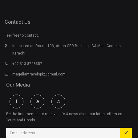
Contact Us
Feel free to contact.
Incubated at: Room: 103, Aman CED Building, IBA Main Campus,
Karachi
+92 313 8728357
magellantravelspk@gmail.com
Our Media
Be the first member to receive info & news about our latest offers on
Tours and Hotels.