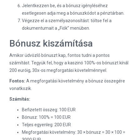
Jelentkezzen be, és a bónusz igényléséhez
esetlegesen adja meg a bónuszkódot a pénztárban.
Végezze el a személyazonosítást: töltse fel a
dokumentumait a „Fiók” menüben.
Bónusz kiszámítása
Amikor üdvözlő bónuszt kap, fontos tudni a pontos
számítást. Tegyük fel, hogy a kaszinó 100%-os bónuszt kínál
200 euróig, 30x-os megforgatási követelménnyel.
Fontos:
A megforgatási követelmény a bónusz összegére
vonatkozik.
Számítás:
Befizetett összeg: 100 EUR
Bónusz: 100% = 100 EUR
Teljes egyenleg: 200 EUR
Megforgatási követelmény: 30 × bónusz = 30 × 100 =
3000 EUR