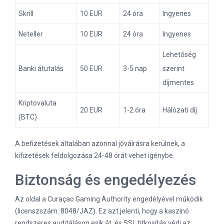
Skrill
10 EUR
24 óra
Ingyenes
Neteller
10 EUR
24 óra
Ingyenes
Lehetőség
Banki átutalás
50 EUR
3-5 nap
szerint
díjmentes
Kriptovaluta
20 EUR
1-2 óra
Hálózati díj
(BTC)
A befizetések általában azonnal jóváírásra kerülnek, a
kifizetések feldolgozása 24-48 órát vehet igénybe.
Biztonság és engedélyezés
Az oldal a Curaçao Gaming Authority engedélyével működik
(licenszszám: 8048/JAZ). Ez azt jelenti, hogy a kaszinó
rendszeres auditáláson esik át, és SSL titkosítás védi az