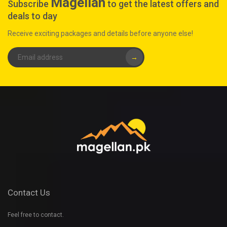
Magellan
Subscribe
to get the latest offers and
deals to day
Receive exciting packages and details before anyone else!
→
Contact Us
Feel free to contact.