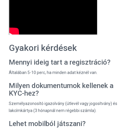
Gyakori kérdések
Mennyi ideig tart a regisztráció?
Általában 5-10 perc, ha minden adat kéznél van.
Milyen dokumentumok kellenek a
KYC-hez?
Személyazonosító igazolvány (útlevél vagy jogosítvány) és
lakcímkártya (3 hónapnál nem régebbi számla).
Lehet mobilból játszani?