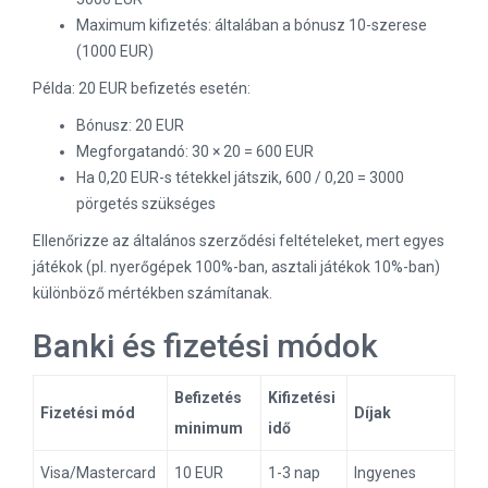
Maximum kifizetés: általában a bónusz 10-szerese
(1000 EUR)
Példa: 20 EUR befizetés esetén:
Bónusz: 20 EUR
Megforgatandó: 30 × 20 = 600 EUR
Ha 0,20 EUR-s tétekkel játszik, 600 / 0,20 = 3000
pörgetés szükséges
Ellenőrizze az általános szerződési feltételeket, mert egyes
játékok (pl. nyerőgépek 100%-ban, asztali játékok 10%-ban)
különböző mértékben számítanak.
Banki és fizetési módok
Befizetés
Kifizetési
Fizetési mód
Díjak
minimum
idő
Visa/Mastercard
10 EUR
1-3 nap
Ingyenes