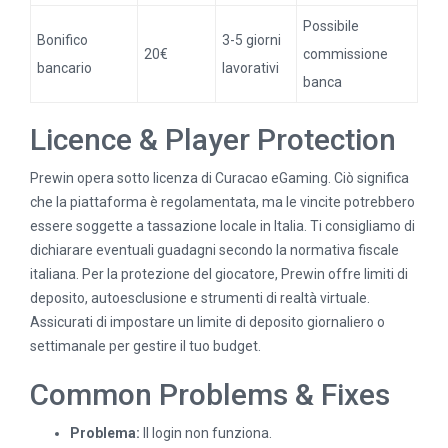
Possibile
Bonifico
3-5 giorni
20€
commissione
bancario
lavorativi
banca
Licence & Player Protection
Prewin opera sotto licenza di Curacao eGaming. Ciò significa
che la piattaforma è regolamentata, ma le vincite potrebbero
essere soggette a tassazione locale in Italia. Ti consigliamo di
dichiarare eventuali guadagni secondo la normativa fiscale
italiana. Per la protezione del giocatore, Prewin offre limiti di
deposito, autoesclusione e strumenti di realtà virtuale.
Assicurati di impostare un limite di deposito giornaliero o
settimanale per gestire il tuo budget.
Common Problems & Fixes
Problema:
Il login non funziona.