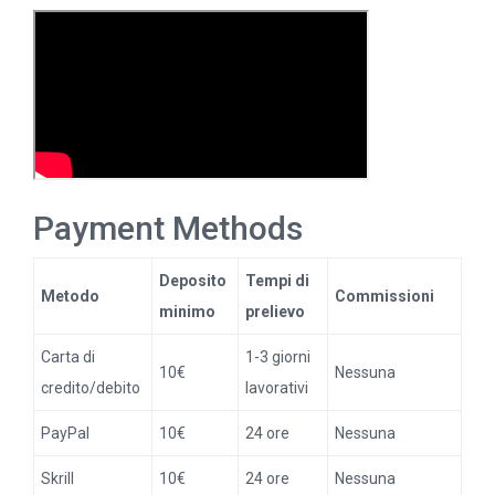
Payment Methods
Deposito
Tempi di
Metodo
Commissioni
minimo
prelievo
Carta di
1-3 giorni
10€
Nessuna
credito/debito
lavorativi
PayPal
10€
24 ore
Nessuna
Skrill
10€
24 ore
Nessuna