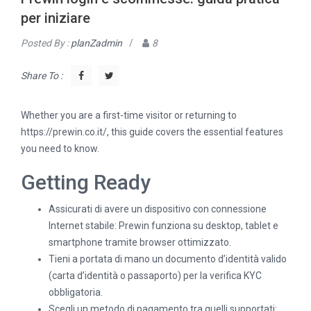
per iniziare
Posted By :
planZadmin
/
8
Share To :
Whether you are a first-time visitor or returning to
https://prewin.co.it/
, this guide covers the essential features
you need to know.
Getting Ready
Assicurati di avere un dispositivo con connessione
Internet stabile: Prewin funziona su desktop, tablet e
smartphone tramite browser ottimizzato.
Tieni a portata di mano un documento d’identità valido
(carta d’identità o passaporto) per la verifica KYC
obbligatoria.
Scegli un metodo di pagamento tra quelli supportati: