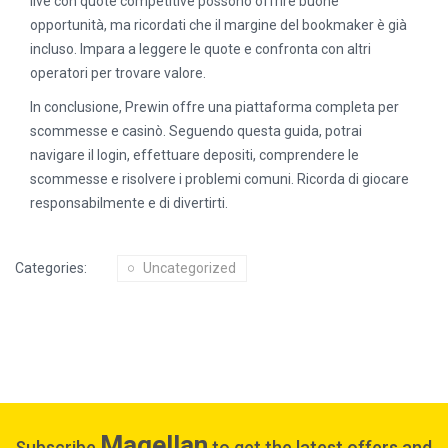
live con quote competitive possono offrire buone
opportunità, ma ricordati che il margine del bookmaker è già
incluso. Impara a leggere le quote e confronta con altri
operatori per trovare valore.
In conclusione, Prewin offre una piattaforma completa per
scommesse e casinò. Seguendo questa guida, potrai
navigare il login, effettuare depositi, comprendere le
scommesse e risolvere i problemi comuni. Ricorda di giocare
responsabilmente e di divertirti.
Categories:
Uncategorized
Magellan
Subscribe
to get the latest offers and