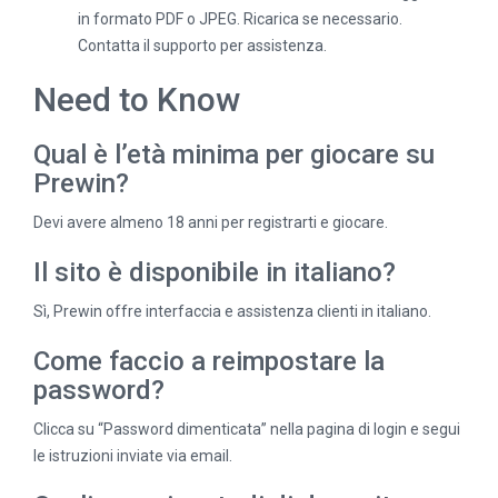
in formato PDF o JPEG. Ricarica se necessario.
Contatta il supporto per assistenza.
Need to Know
Qual è l’età minima per giocare su
Prewin?
Devi avere almeno 18 anni per registrarti e giocare.
Il sito è disponibile in italiano?
Sì, Prewin offre interfaccia e assistenza clienti in italiano.
Come faccio a reimpostare la
password?
Clicca su “Password dimenticata” nella pagina di login e segui
le istruzioni inviate via email.