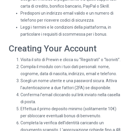
carta di credito, bonifico bancario, PayPal o Skrill.
Predisponi un indirizzo email valido e un numero di
telefono per ricevere codici di sicurezza.
Leggi i termini e le condizioni della piattaforma, in
particolare i requisiti di scommessa per i bonus.
Creating Your Account
Visita il sito di Prewin e clicca su “Registrati” o “Iscriviti”.
Compila il modulo con i tuoi dati personali: nome,
cognome, data di nascita, indirizzo, email e telefono.
Scegli un nome utente e una password sicura. Attiva
l’autenticazione a due fattori (2FA) se disponibile.
Conferma l’email cliccando sul link inviato nella casella
di posta.
Effettua il primo deposito minimo (solitamente 10€)
per sbloccare eventuali bonus di benvenuto.
Completa la verifica dell’identità caricando un
documento scansito. L’approvazione richiede fino a 48