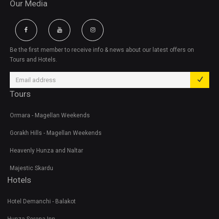
Our Media
Be the first member to receive info & news about our latest offers on
Tours and Hotels.
Tours
Ormara - Magellan Weekends
Gorakh Hills - Magellan Weekends
Heavenly Hunza and Naltar
Majestic Skardu
Hotels
Hotel Demanchi - Balakot
Hunza Serena Inn