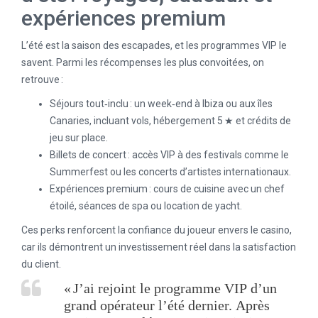
expériences premium
L’été est la saison des escapades, et les programmes VIP le
savent. Parmi les récompenses les plus convoitées, on
retrouve :
Séjours tout‑inclu : un week‑end à Ibiza ou aux îles
Canaries, incluant vols, hébergement 5 ★ et crédits de
jeu sur place.
Billets de concert : accès VIP à des festivals comme le
Summerfest ou les concerts d’artistes internationaux.
Expériences premium : cours de cuisine avec un chef
étoilé, séances de spa ou location de yacht.
Ces perks renforcent la confiance du joueur envers le casino,
car ils démontrent un investissement réel dans la satisfaction
du client.
« J’ai rejoint le programme VIP d’un
grand opérateur l’été dernier. Après