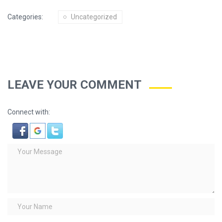
Categories:
Uncategorized
LEAVE YOUR COMMENT
Connect with: