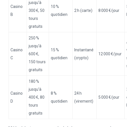
jusqu’à
Casino
10 %
300 €, 50
2 h (carte)
8 000 €/jour
B
quotidien
tours
gratuits
250 %
jusqu’à
Casino
15 %
Instantané
600 €,
12 000 €/jour
C
quotidien
(crypto)
150 tours
gratuits
180 %
jusqu’à
Casino
8 %
24 h
400 €, 80
5 000 €/jour
D
quotidien
(virement)
tours
gratuits