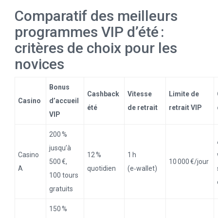
Comparatif des meilleurs
programmes VIP d’été :
critères de choix pour les
novices
Bonus
Cashback
Vitesse
Limite de
Casino
d’accueil
été
de retrait
retrait VIP
VIP
200 %
jusqu’à
Casino
12 %
1 h
500 €,
10 000 €/jour
A
quotidien
(e‑wallet)
100 tours
gratuits
150 %