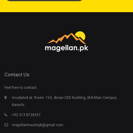
Contact Us
Feel free to contact.
Incubated at: Room: 103, Aman CED Building, IBA Main Campus,
Karachi
+92 313 8728357
magellantravelspk@gmail.com