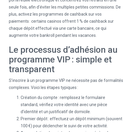
seule fois, afin d’éviter les multiples petites commissions. De
plus, activez les programmes de cashback sur vos
paiements : certains casinos offrent 1 % de cashback sur
chaque dépôt effectué via une carte bancaire, ce qui
augmente votre bankroll pendant les vacances.
Le processus d’adhésion au
programme VIP : simple et
transparent
S’inscrire à un programme VIP ne nécessite pas de formalités
complexes. Voici les étapes typiques :
Création du compte : remplissez le formulaire
standard, vérifiez votre identité avec une pièce
d’identité et un justificatif de domicile.
Premier dépôt : effectuez un dépôt minimum (souvent
100 €) pour déclencher le suivi de votre activité.