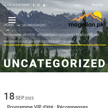
+92 313 8728357
Login
Register
HOME
UNCATEGORIZED
PROGRAMME VIP D’ÉTÉ : RÉCOMPENSES EXCLUSIVES ET SÉCURITÉ DES
PAIEMENTS POUR LES NOVICES DU CASINO EN LIGNE
UNCATEGORIZED
18
SEP
2025
Programme VIP d’été : Récompenses