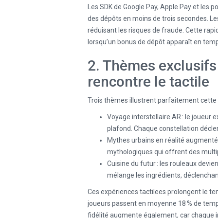
Les SDK de Google Pay, Apple Pay et les po
des dépôts en moins de trois secondes. Les 
réduisant les risques de fraude. Cette rap
lorsqu’un bonus de dépôt apparaît en temp
2. Thèmes exclusifs 
rencontre le tactile
Trois thèmes illustrent parfaitement cette
Voyage interstellaire AR : le joueur 
plafond. Chaque constellation déclen
Mythes urbains en réalité augmentée 
mythologiques qui offrent des multip
Cuisine du futur : les rouleaux devie
mélange les ingrédients, déclenchant 
Ces expériences tactilees prolongent le te
joueurs passent en moyenne 18 % de temps
fidélité augmente également, car chaque in