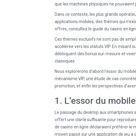
que les machines physiques ne pouvaient ja
Dans ce contexte, les plus grands opérateu
applications mobiles, des thèmes qui n’exis
offres, consultez le guide du
casino en lig
Ces thèmes exclusifs ne sont pas de simple
accélérée vers les statuts VIP. En misant s
débloquent des bonus sur‑mesure et voient 
classiques.
Nous explorerons d’abord l’essor du mobile‑f
mécanisme VIP, une étude de cas concrète, 
promotion, et enfin les perspectives d’aveni
1. L’essor du mobile‑
Le passage du desktop aux smartphones s’
offert une clarté suffisante pour reproduir
de casino en ligne déclaraient préférer le m
moyen passé sur une application de jeu a g