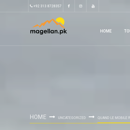
+92 313 8728357
HOME
TO
HOME
UNCATEGORIZED
QUAND LE MOBILE R