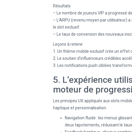
Résultats
– Le nombre de joueurs VIP a progressé de
– L’ARPU (revenu moyen par utilisateur) a
le slot exclusif.
– Le taux de conversion des nouveaux inscr
Leçons à retenir
1. Un thème mobile exclusif crée un effet de
2. Le soutien d’influenceurs crédibles accél
3. Les notifications push ciblées transforme
5. L’expérience uti
moteur de progress
Les principes UX appliqués aux slots mobiles
haptique et personnalisation.
Navigation fluide : les menus glissa
deux tapotements, réduisant le taux