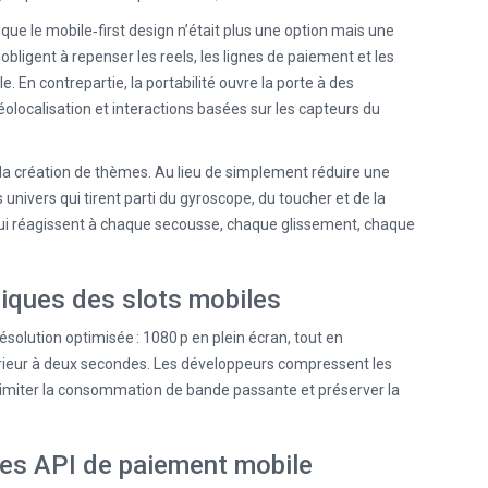
e le mobile‑first design n’était plus une option mais une
 obligent à repenser les reels, les lignes de paiement et les
e. En contrepartie, la portabilité ouvre la porte à des
éolocalisation et interactions basées sur les capteurs du
a création de thèmes. Au lieu de simplement réduire une
univers qui tirent parti du gyroscope, du toucher et de la
 qui réagissent à chaque secousse, chaque glissement, chaque
niques des slots mobiles
solution optimisée : 1080 p en plein écran, tout en
ieur à deux secondes. Les développeurs compressent les
imiter la consommation de bande passante et préserver la
des API de paiement mobile