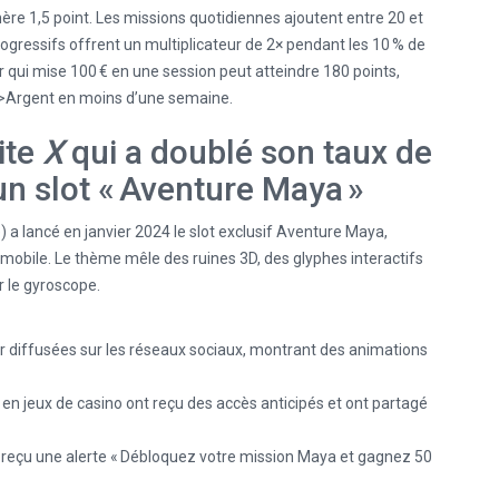
ère 1,5 point. Les missions quotidiennes ajoutent entre 20 et
ogressifs offrent un multiplicateur de 2× pendant les 10 % de
eur qui mise 100 € en une session peut atteindre 180 points,
‑>Argent en moins d’une semaine.
site
X
qui a doublé son taux de
un slot « Aventure Maya »
) a lancé en janvier 2024 le slot exclusif Aventure Maya,
mobile. Le thème mêle des ruines 3D, des glyphes interactifs
r le gyroscope.
r diffusées sur les réseaux sociaux, montrant des animations
s en jeux de casino ont reçu des accès anticipés et ont partagé
 a reçu une alerte « Débloquez votre mission Maya et gagnez 50