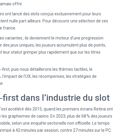
mais offrir.
rs ont lancé des slots conçus exclusivement pour leurs
tent nulle part ailleurs. Pour découvrir une sélection de ces
ne france
.
s variantes ; ils deviennent le moteur d’une progression
ur des jeux uniques, les joueurs accumulent plus de points,
leur statut grimper plus rapidement que sur les titres
irst, puis nous détaillerons les thèmes tactiles, le
l’impact de l’UX, les récompenses, les stratégies de
r.
first dans l’industrie du slot
est accéléré dès 2015, quand les premiers écrans Retina ont
e les graphismes de casino. En 2023, plus de 68 % des joueurs
obile, selon une enquête sectorielle non officielle. Le temps
rimpé à 42 minutes par session, contre 27 minutes sur le PC.