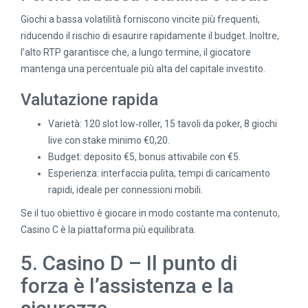
Giochi a bassa volatilità forniscono vincite più frequenti,
riducendo il rischio di esaurire rapidamente il budget. Inoltre,
l’alto RTP garantisce che, a lungo termine, il giocatore
mantenga una percentuale più alta del capitale investito.
Valutazione rapida
Varietà: 120 slot low‑roller, 15 tavoli da poker, 8 giochi
live con stake minimo €0,20.
Budget: deposito €5, bonus attivabile con €5.
Esperienza: interfaccia pulita, tempi di caricamento
rapidi, ideale per connessioni mobili.
Se il tuo obiettivo è giocare in modo costante ma contenuto,
Casino C è la piattaforma più equilibrata.
5. Casino D – Il punto di
forza è l’assistenza e la