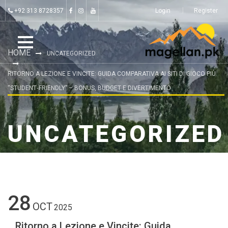
+92 313 8728357
Login
Register
HOME
UNCATEGORIZED
RITORNO A LEZIONE E VINCITE: GUIDA COMPARATIVA AI SITI DI GIOCO PIÙ
“STUDENT‑FRIENDLY” – BONUS, BUDGET E DIVERTIMENTO
UNCATEGORIZED
28
OCT
2025
Ritorno a Lezione e Vincite: Guida