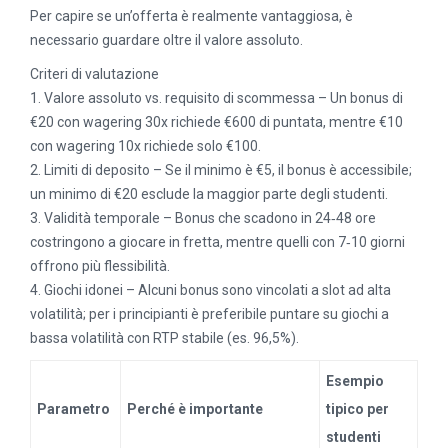
Per capire se un’offerta è realmente vantaggiosa, è
necessario guardare oltre il valore assoluto.
Criteri di valutazione
1. Valore assoluto vs. requisito di scommessa – Un bonus di
€20 con wagering 30x richiede €600 di puntata, mentre €10
con wagering 10x richiede solo €100.
2. Limiti di deposito – Se il minimo è €5, il bonus è accessibile;
un minimo di €20 esclude la maggior parte degli studenti.
3. Validità temporale – Bonus che scadono in 24‑48 ore
costringono a giocare in fretta, mentre quelli con 7‑10 giorni
offrono più flessibilità.
4. Giochi idonei – Alcuni bonus sono vincolati a slot ad alta
volatilità; per i principianti è preferibile puntare su giochi a
bassa volatilità con RTP stabile (es. 96,5%).
Esempio
Parametro
Perché è importante
tipico per
studenti