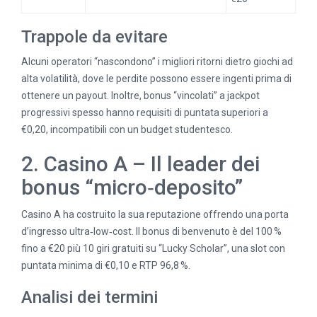
Trappole da evitare
Alcuni operatori “nascondono” i migliori ritorni dietro giochi ad
alta volatilità, dove le perdite possono essere ingenti prima di
ottenere un payout. Inoltre, bonus “vincolati” a jackpot
progressivi spesso hanno requisiti di puntata superiori a
€0,20, incompatibili con un budget studentesco.
2. Casino A – Il leader dei
bonus “micro‑deposito”
Casino A ha costruito la sua reputazione offrendo una porta
d’ingresso ultra‑low‑cost. Il bonus di benvenuto è del 100 %
fino a €20 più 10 giri gratuiti su “Lucky Scholar”, una slot con
puntata minima di €0,10 e RTP 96,8 %.
Analisi dei termini