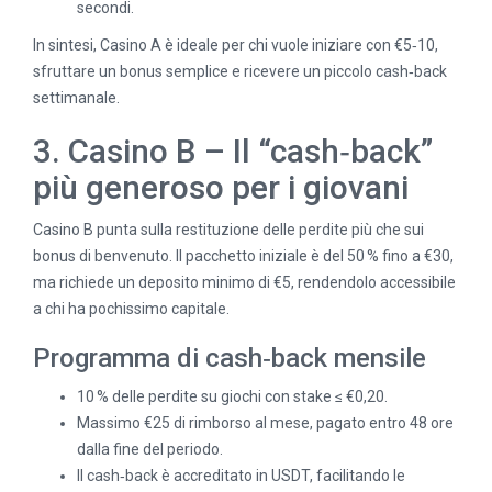
secondi.
In sintesi, Casino A è ideale per chi vuole iniziare con €5‑10,
sfruttare un bonus semplice e ricevere un piccolo cash‑back
settimanale.
3. Casino B – Il “cash‑back”
più generoso per i giovani
Casino B punta sulla restituzione delle perdite più che sui
bonus di benvenuto. Il pacchetto iniziale è del 50 % fino a €30,
ma richiede un deposito minimo di €5, rendendolo accessibile
a chi ha pochissimo capitale.
Programma di cash‑back mensile
10 % delle perdite su giochi con stake ≤ €0,20.
Massimo €25 di rimborso al mese, pagato entro 48 ore
dalla fine del periodo.
Il cash‑back è accreditato in USDT, facilitando le