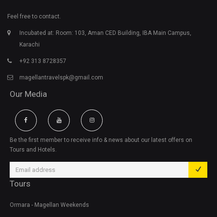
Feel free to contact.
Incubated at: Room: 103, Aman CED Building, IBA Main Campus,
Karachi
+92 313 8728357
magellantravelspk@gmail.com
Our Media
Be the first member to receive info & news about our latest offers on
Tours and Hotels.
Tours
Ormara - Magellan Weekends