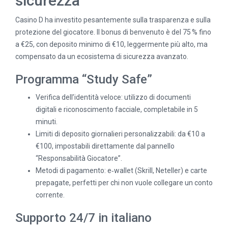
sicurezza
Casino D ha investito pesantemente sulla trasparenza e sulla
protezione del giocatore. Il bonus di benvenuto è del 75 % fino
a €25, con deposito minimo di €10, leggermente più alto, ma
compensato da un ecosistema di sicurezza avanzato.
Programma “Study Safe”
Verifica dell’identità veloce: utilizzo di documenti
digitali e riconoscimento facciale, completabile in 5
minuti.
Limiti di deposito giornalieri personalizzabili: da €10 a
€100, impostabili direttamente dal pannello
“Responsabilità Giocatore”.
Metodi di pagamento: e‑wallet (Skrill, Neteller) e carte
prepagate, perfetti per chi non vuole collegare un conto
corrente.
Supporto 24/7 in italiano