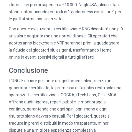
i tornei con premi superiori a €10 000. Negli USA, alcuni stati
stanno introducendo requisiti di “randomness disclosure” per
le piattaforme non licenziate.
Con queste evoluzioni, la certificazione RNG diventerà non più
un valore aggiunto ma una norma di base. Gli operatori che
adotteranno blockchain e VRF saranno i primi a guadagnare
la fiducia dei giocatori più esigenti, trasformando i tornei
online in eventi sportivi digitali a tutti gli effetti.
Conclusione
L’RNG è il cuore pulsante di ogni torneo online; senza un
generatore certificato, la promessa di fair play resta solo una
speranza. Le certificazioni eCOGRA, iTech Labs, GLI e MGA
offrono audit rigorosi, report pubblici e monitoraggio
continuo, garantendo che ogni spin, ogni mano e ogni
risultato siano davvero casuali. Per i giocatori, questo si
traduce in premi distribuiti in modo trasparente, minori
dispute e una migliore esperienza complessiva.