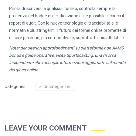
Prima di iscriversi a qualsiasi torneo, controlla sempre la
presenza del badge di certificazione e, se possibile, scarica il
report di audit. Con le nuove tecnologie di tracciabilità e le
normative più stringenti, il futuro dei tornei online promette di
essere più equo, più competitivo e, soprattutto, più affidabile.
Nota: per ulteriori approfondimenti su piattaforme non AAMS,
bonus e guide operative, visita Sportscasting, una risorsa
indipendente che raccoglie informazioni aggiornate sul mondo
del gioco online.
Categories:
Uncategorized
LEAVE YOUR COMMENT