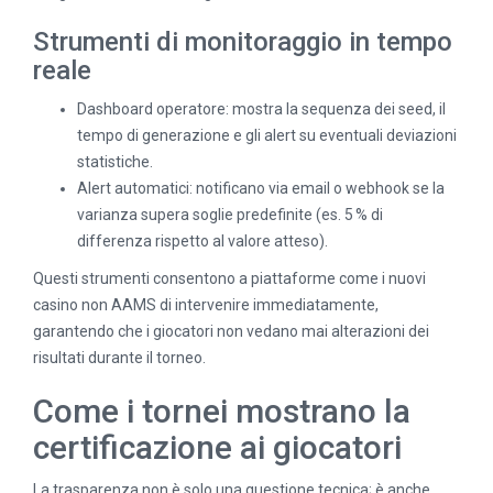
Strumenti di monitoraggio in tempo
reale
Dashboard operatore: mostra la sequenza dei seed, il
tempo di generazione e gli alert su eventuali deviazioni
statistiche.
Alert automatici: notificano via email o webhook se la
varianza supera soglie predefinite (es. 5 % di
differenza rispetto al valore atteso).
Questi strumenti consentono a piattaforme come i nuovi
casino non AAMS di intervenire immediatamente,
garantendo che i giocatori non vedano mai alterazioni dei
risultati durante il torneo.
Come i tornei mostrano la
certificazione ai giocatori
La trasparenza non è solo una questione tecnica; è anche