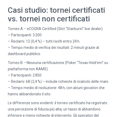
Casi studio: tornei certificati
vs. tornei non certificati
Torneo A – eCOGRA Certified (Slot “Starburst” live dealer)
– Partecipanti: 3 200
– Reclami: 12 (0,4 %) – tutti risolti entro 24 h.
– Tempo medio di verifica dei risultati: 2 minuti grazie al
dashboard pubblico.
Torneo B – Nessuna certificazione (Poker “Texas Hold’em” su
piattaforma non AAMS)
– Partecipanti: 2 850
– Reclami: 68 (2,4 %) – include richieste di ricalcolo delle mani.
– Tempo medio di risoluzione: 48 h, con alcuni giocatori che
hanno abbandonato il sito.
Le differenze sono evidenti: il torneo certificato ha registrato
una percezione di fiducia più alta, un tasso di abbandono
inferiore e meno richieste di intervento. Gli operatori del