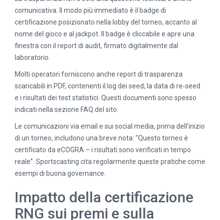
comunicativa. Il modo più immediato è il badge di
certificazione posizionato nella lobby del torneo, accanto al
nome del gioco e al jackpot. Il badge è cliccabile e apre una
finestra con il report di audit, firmato digitalmente dal
laboratorio.
Molti operatori forniscono anche report di trasparenza
scaricabili in PDF, contenenti il log dei seed, la data di re‑seed
e i risultati dei test statistici. Questi documenti sono spesso
indicati nella sezione FAQ del sito.
Le comunicazioni via email e sui social media, prima dell’inizio
di un torneo, includono una breve nota: “Questo torneo è
certificato da eCOGRA – i risultati sono verificati in tempo
reale”. Sportscasting cita regolarmente queste pratiche come
esempi di buona governance.
Impatto della certificazione
RNG sui premi e sulla