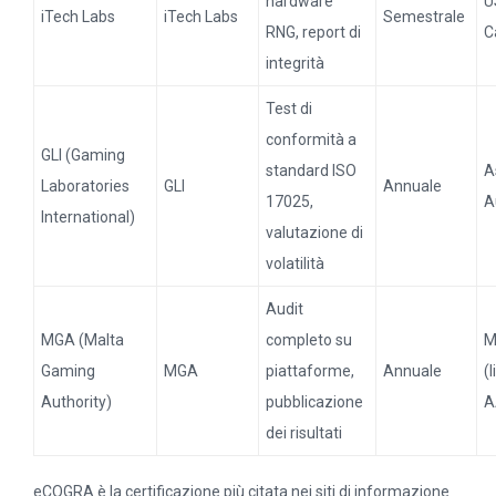
hardware
U
iTech Labs
iTech Labs
Semestrale
RNG, report di
C
integrità
Test di
conformità a
GLI (Gaming
standard ISO
A
Laboratories
GLI
Annuale
17025,
A
International)
valutazione di
volatilità
Audit
MGA (Malta
completo su
M
Gaming
MGA
piattaforme,
Annuale
(
Authority)
pubblicazione
A
dei risultati
eCOGRA è la certificazione più citata nei siti di informazione