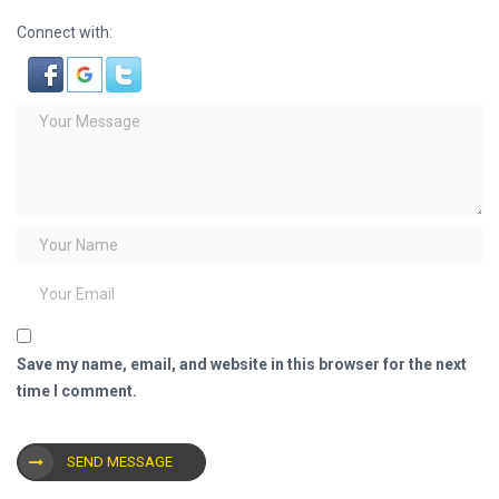
Connect with:
Save my name, email, and website in this browser for the next
time I comment.
SEND MESSAGE