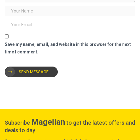
Save my name, email, and website in this browser for the next
time I comment.
SEND MESSAGE
Magellan
Subscribe
to get the latest offers and
deals to day