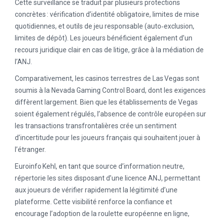
Cette surveillance se traduit par plusieurs protections
concrètes : vérification d’identité obligatoire, limites de mise
quotidiennes, et outils de jeu responsable (auto‑exclusion,
limites de dépôt). Les joueurs bénéficient également d’un
recours juridique clair en cas de litige, grâce à la médiation de
l’ANJ.
Comparativement, les casinos terrestres de Las Vegas sont
soumis à la Nevada Gaming Control Board, dont les exigences
diffèrent largement. Bien que les établissements de Vegas
soient également régulés, l’absence de contrôle européen sur
les transactions transfrontalières crée un sentiment
d’incertitude pour les joueurs français qui souhaitent jouer à
l’étranger.
Euroinfo Kehl, en tant que source d’information neutre,
répertorie les sites disposant d’une licence ANJ, permettant
aux joueurs de vérifier rapidement la légitimité d’une
plateforme. Cette visibilité renforce la confiance et
encourage l’adoption de la roulette européenne en ligne,