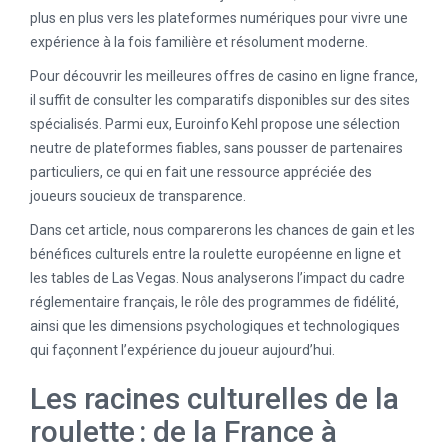
plus en plus vers les plateformes numériques pour vivre une
expérience à la fois familière et résolument moderne.
Pour découvrir les meilleures offres de
casino en ligne france
,
il suffit de consulter les comparatifs disponibles sur des sites
spécialisés. Parmi eux, Euroinfo Kehl propose une sélection
neutre de plateformes fiables, sans pousser de partenaires
particuliers, ce qui en fait une ressource appréciée des
joueurs soucieux de transparence.
Dans cet article, nous comparerons les chances de gain et les
bénéfices culturels entre la roulette européenne en ligne et
les tables de Las Vegas. Nous analyserons l’impact du cadre
réglementaire français, le rôle des programmes de fidélité,
ainsi que les dimensions psychologiques et technologiques
qui façonnent l’expérience du joueur aujourd’hui.
Les racines culturelles de la
roulette : de la France à