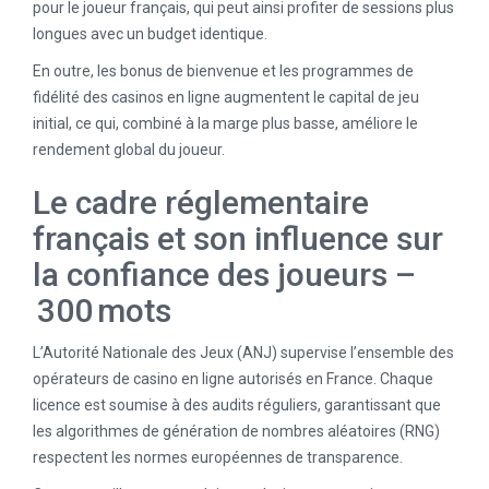
pour le joueur français, qui peut ainsi profiter de sessions plus
longues avec un budget identique.
En outre, les bonus de bienvenue et les programmes de
fidélité des casinos en ligne augmentent le capital de jeu
initial, ce qui, combiné à la marge plus basse, améliore le
rendement global du joueur.
Le cadre réglementaire
français et son influence sur
la confiance des joueurs –
300 mots
L’Autorité Nationale des Jeux (ANJ) supervise l’ensemble des
opérateurs de casino en ligne autorisés en France. Chaque
licence est soumise à des audits réguliers, garantissant que
les algorithmes de génération de nombres aléatoires (RNG)
respectent les normes européennes de transparence.