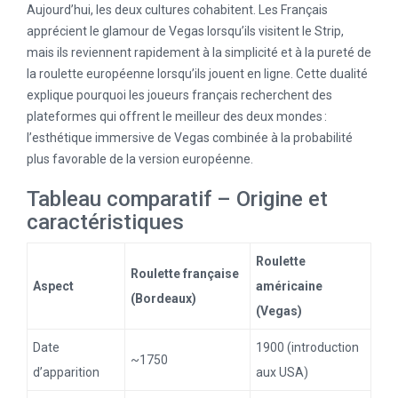
Aujourd’hui, les deux cultures cohabitent. Les Français
apprécient le glamour de Vegas lorsqu’ils visitent le Strip,
mais ils reviennent rapidement à la simplicité et à la pureté de
la roulette européenne lorsqu’ils jouent en ligne. Cette dualité
explique pourquoi les joueurs français recherchent des
plateformes qui offrent le meilleur des deux mondes :
l’esthétique immersive de Vegas combinée à la probabilité
plus favorable de la version européenne.
Tableau comparatif – Origine et
caractéristiques
Roulette
Roulette française
Aspect
américaine
(Bordeaux)
(Vegas)
Date
1900 (introduction
~1750
d’apparition
aux USA)