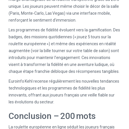
unique. Les joueurs peuvent même choisir le décor de la salle
(Paris, Monte‑Carlo, Las Vegas) via une interface mobile,
renforçant le sentiment d’immersion.
Les programmes de fidélité évoluent vers la gamification. Des
badges, des missions quotidiennes (« jouez 5 tours sur la
roulette européenne ») et même des expériences en réalité
augmentée (voir la bille tourner sur votre table de salon) sont
introduits pour maintenir l’engagement. Ces innovations
visent à transformer la fidélité en une aventure ludique, où
chaque étape franchie débloque des récompenses tangibles.
Euroinfo Kehl recense régulièrement les nouvelles tendances
technologiques et les programmes de fidélité les plus
innovants, offrant aux joueurs français une veille fiable sur
les évolutions du secteur.
Conclusion – 200 mots
La roulette européenne en ligne séduit les joueurs français