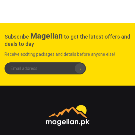
Magellan
Subscribe
to get the latest offers and
deals to day
Receive exciting packages and details before anyone else!
→