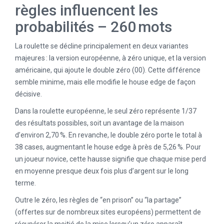
règles influencent les
probabilités – 260 mots
La roulette se décline principalement en deux variantes
majeures : la version européenne, à zéro unique, et la version
américaine, qui ajoute le double zéro (00). Cette différence
semble minime, mais elle modifie le house edge de façon
décisive.
Dans la roulette européenne, le seul zéro représente 1/37
des résultats possibles, soit un avantage de la maison
d’environ 2,70 %. En revanche, le double zéro porte le total à
38 cases, augmentant le house edge à près de 5,26 %. Pour
un joueur novice, cette hausse signifie que chaque mise perd
en moyenne presque deux fois plus d’argent sur le long
terme.
Outre le zéro, les règles de “en prison” ou “la partage”
(offertes sur de nombreux sites européens) permettent de
récupérer la moitié de la mise lorsqu’un zéro apparaît,