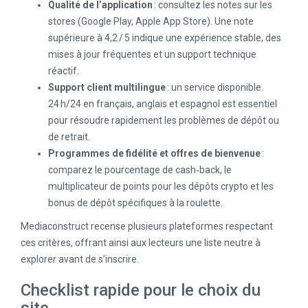
Qualité de l’application
: consultez les notes sur les
stores (Google Play, Apple App Store). Une note
supérieure à 4,2 / 5 indique une expérience stable, des
mises à jour fréquentes et un support technique
réactif.
Support client multilingue
: un service disponible
24 h/24 en français, anglais et espagnol est essentiel
pour résoudre rapidement les problèmes de dépôt ou
de retrait.
Programmes de fidélité et offres de bienvenue
:
comparez le pourcentage de cash‑back, le
multiplicateur de points pour les dépôts crypto et les
bonus de dépôt spécifiques à la roulette.
Mediaconstruct recense plusieurs plateformes respectant
ces critères, offrant ainsi aux lecteurs une liste neutre à
explorer avant de s’inscrire.
Checklist rapide pour le choix du
site