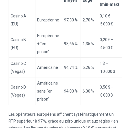
moyen
Edge
(min‑max)
Casino A
0,10 € –
Européenne
97,30 %
2,70 %
(EU)
5 000 €
Européenne
Casino B
0,20 € –
+ “en
98,65 %
1,35 %
(EU)
4 500 €
prison”
Casino C
1 $ –
Américaine
94,74 %
5,26 %
(Vegas)
10 000 $
Américaine
Casino D
0,50 $ –
sans “en
94,00 %
6,00 %
(Vegas)
8 000 $
prison”
Les opérateurs européens affichent systématiquement un
RTP supérieur à 97 %, grâce au zéro unique et aux règles « en
prison ». Les limites de mise plus basses (0,10 €) permettent