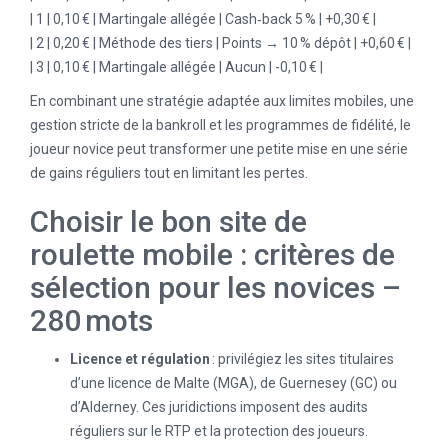
| 1 | 0,10 € | Martingale allégée | Cash‑back 5 % | +0,30 € |
| 2 | 0,20 € | Méthode des tiers | Points → 10 % dépôt | +0,60 € |
| 3 | 0,10 € | Martingale allégée | Aucun | -0,10 € |
En combinant une stratégie adaptée aux limites mobiles, une
gestion stricte de la bankroll et les programmes de fidélité, le
joueur novice peut transformer une petite mise en une série
de gains réguliers tout en limitant les pertes.
Choisir le bon site de
roulette mobile : critères de
sélection pour les novices –
280 mots
Licence et régulation
: privilégiez les sites titulaires
d’une licence de Malte (MGA), de Guernesey (GC) ou
d’Alderney. Ces juridictions imposent des audits
réguliers sur le RTP et la protection des joueurs.