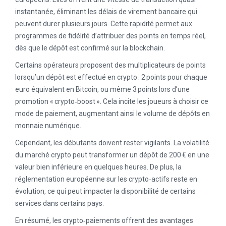
instantanée, éliminant les délais de virement bancaire qui
peuvent durer plusieurs jours. Cette rapidité permet aux
programmes de fidélité d’attribuer des points en temps réel,
dès que le dépôt est confirmé sur la blockchain.
Certains opérateurs proposent des multiplicateurs de points
lorsqu’un dépôt est effectué en crypto : 2 points pour chaque
euro équivalent en Bitcoin, ou même 3 points lors d’une
promotion « crypto‑boost ». Cela incite les joueurs à choisir ce
mode de paiement, augmentant ainsi le volume de dépôts en
monnaie numérique.
Cependant, les débutants doivent rester vigilants. La volatilité
du marché crypto peut transformer un dépôt de 200 € en une
valeur bien inférieure en quelques heures. De plus, la
réglementation européenne sur les crypto‑actifs reste en
évolution, ce qui peut impacter la disponibilité de certains
services dans certains pays.
En résumé, les crypto‑paiements offrent des avantages