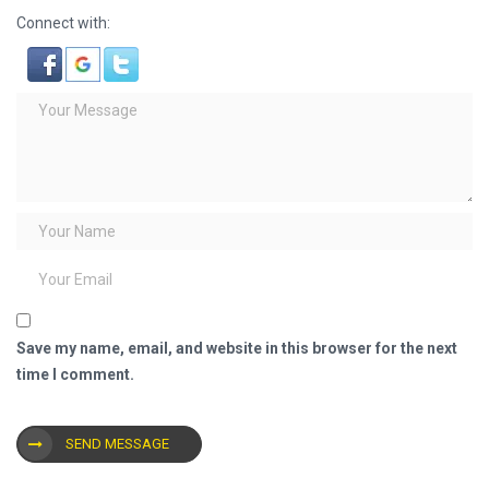
Connect with:
Save my name, email, and website in this browser for the next
time I comment.
SEND MESSAGE