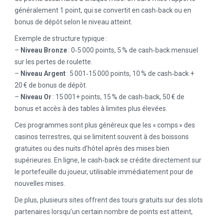
généralement 1 point, qui se convertit en cash‑back ou en
bonus de dépôt selon le niveau atteint.
Exemple de structure typique :
–
Niveau Bronze
: 0‑5 000 points, 5 % de cash‑back mensuel
sur les pertes de roulette.
–
Niveau Argent
: 5 001‑15 000 points, 10 % de cash‑back +
20 € de bonus de dépôt.
–
Niveau Or
: 15 001+ points, 15 % de cash‑back, 50 € de
bonus et accès à des tables à limites plus élevées.
Ces programmes sont plus généreux que les « comps » des
casinos terrestres, qui se limitent souvent à des boissons
gratuites ou des nuits d’hôtel après des mises bien
supérieures. En ligne, le cash‑back se crédite directement sur
le portefeuille du joueur, utilisable immédiatement pour de
nouvelles mises.
De plus, plusieurs sites offrent des tours gratuits sur des slots
partenaires lorsqu’un certain nombre de points est atteint,