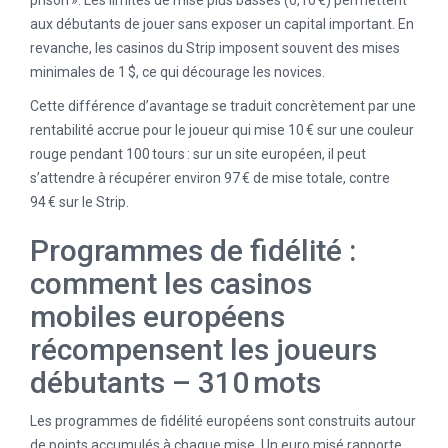
aux débutants de jouer sans exposer un capital important. En
revanche, les casinos du Strip imposent souvent des mises
minimales de 1 $, ce qui décourage les novices.
Cette différence d’avantage se traduit concrètement par une
rentabilité accrue pour le joueur qui mise 10 € sur une couleur
rouge pendant 100 tours : sur un site européen, il peut
s’attendre à récupérer environ 97 € de mise totale, contre
94 € sur le Strip.
Programmes de fidélité :
comment les casinos
mobiles européens
récompensent les joueurs
débutants – 310 mots
Les programmes de fidélité européens sont construits autour
de points accumulés à chaque mise. Un euro misé rapporte