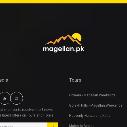
edia
Tours
Ormara - Magellan Weekends
Gorakh Hills - Magellan Weekends
irst member to receive info & news
r latest offers on Tours and Hotels.
Heavenly Hunza and Naltar
Majestic Skardu