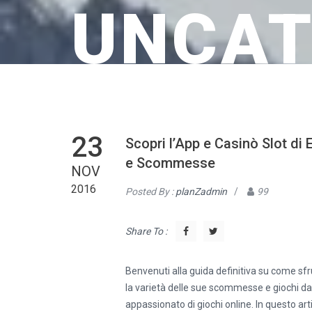
UNCAT
23
Scopri l’App e Casinò Slot di
e Scommesse
NOV
2016
Posted By :
planZadmin
/
99
Share To :
Benvenuti alla guida definitiva su come sfr
la varietà delle sue scommesse e giochi d
appassionato di giochi online. In questo ar