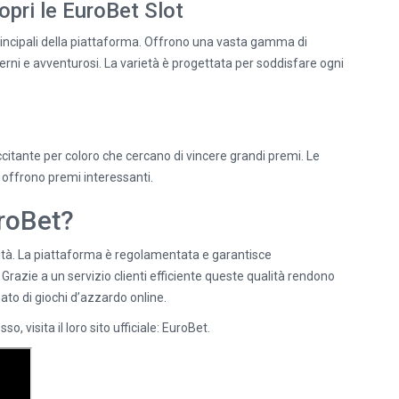
pri le EuroBet Slot
rincipali della piattaforma. Offrono una vasta gamma di
erni e avventurosi. La varietà è progettata per soddisfare ogni
citante per coloro che cercano di vincere grandi premi. Le
 offrono premi interessanti.
roBet?
lità. La piattaforma è regolamentata e garantisce
Grazie a un servizio clienti efficiente queste qualità rendono
ato di giochi d’azzardo online.
o, visita il loro sito ufficiale:
EuroBet
.