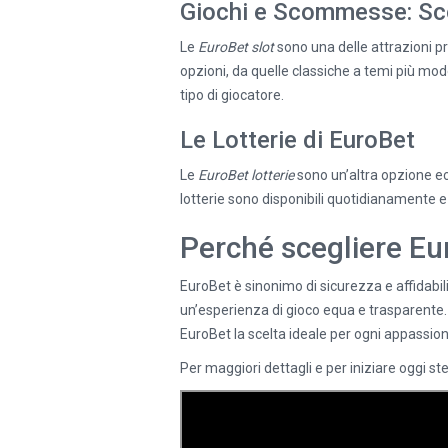
Giochi e Scommesse: Sco
Le
EuroBet slot
sono una delle attrazioni p
opzioni, da quelle classiche a temi più mod
tipo di giocatore.
Le Lotterie di EuroBet
Le
EuroBet lotterie
sono un’altra opzione ec
lotterie sono disponibili quotidianamente e
Perché scegliere Eu
EuroBet è sinonimo di sicurezza e affidabi
un’esperienza di gioco equa e trasparente. 
EuroBet la scelta ideale per ogni appassion
Per maggiori dettagli e per iniziare oggi stess