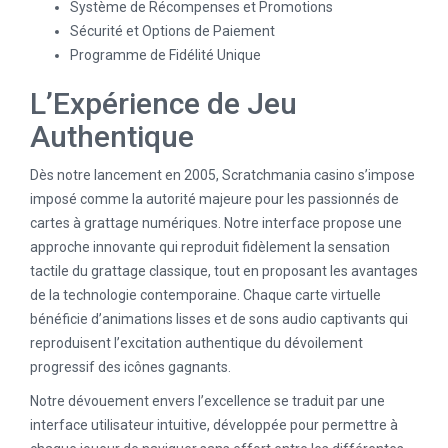
Système de Récompenses et Promotions
Sécurité et Options de Paiement
Programme de Fidélité Unique
L’Expérience de Jeu
Authentique
Dès notre lancement en 2005,
Scratchmania casino
s’impose
imposé comme la autorité majeure pour les passionnés de
cartes à grattage numériques. Notre interface propose une
approche innovante qui reproduit fidèlement la sensation
tactile du grattage classique, tout en proposant les avantages
de la technologie contemporaine. Chaque carte virtuelle
bénéficie d’animations lisses et de sons audio captivants qui
reproduisent l’excitation authentique du dévoilement
progressif des icônes gagnants.
Notre dévouement envers l’excellence se traduit par une
interface utilisateur intuitive, développée pour permettre à