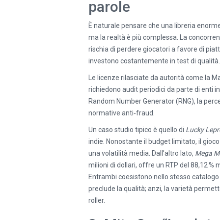
parole
È naturale pensare che una libreria enorme 
ma la realtà è più complessa. La concorrenz
rischia di perdere giocatori a favore di piat
investono costantemente in test di qualità.
Le licenze rilasciate da autorità come la
richiedono audit periodici da parte di enti i
Random Number Generator (RNG), la percent
normative anti‑fraud.
Un caso studio tipico è quello di
Lucky Lep
indie. Nonostante il budget limitato, il gi
una volatilità media. Dall’altro lato,
Mega M
milioni di dollari, offre un RTP del 88,12 %
Entrambi coesistono nello stesso catalogo 
preclude la qualità; anzi, la varietà permett
roller.