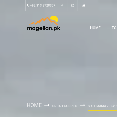
+92 313 8728357
HOME
TO
HOME
UNCATEGORIZED
SLOT‑MANIA 2024: 