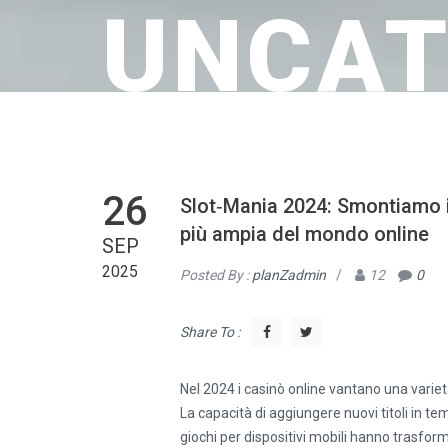
UNCAT
26
Slot‑Mania 2024: Smontiamo i 
più ampia del mondo online
SEP
2025
Posted By :
planZadmin
/
12
0
Share To :
Nel 2024 i casinò online vantano una varietà 
La capacità di aggiungere nuovi titoli in tem
giochi per dispositivi mobili hanno trasform