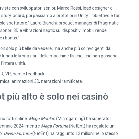
viste con sviluppatori senior. Marco Rossi, lead designer di
tory‑board, poi passiamo a prototipi in Unity. L’obiettivo è far
 solo spettatore.” Laura Bianchi, product manager di Pragmatic
 sonori 3D e vibrazioni haptic sui dispositivi mobili rende
e i bonus.”
on solo più belle da vedere, ma anche più coinvolgenti dal
n lunga le limitazioni delle macchine fisiche, che non possono
’intera unità.
R, VR, haptic feedback.
ica, animazioni 3D, narrazioni ramificate.
ot più alto è solo nei casinò
no tutti online.
Mega Moolah
(Microgaming) ha superato i
l gennaio 2024, mentre
Mega Fortune
(NetEnt) ha regalato un
o.
Divine Fortune
(NetEnt) ha raggiunto 12 milioni nello stesso