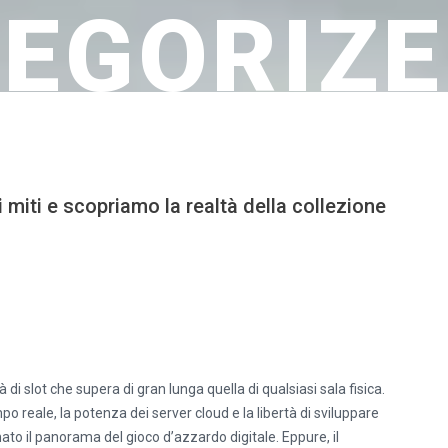
EGORIZE
miti e scopriamo la realtà della collezione
di slot che supera di gran lunga quella di qualsiasi sala fisica.
po reale, la potenza dei server cloud e la libertà di sviluppare
ato il panorama del gioco d’azzardo digitale. Eppure, il