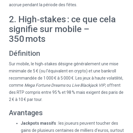
accrue pendant la période des fêtes.
2. High‑stakes : ce que cela
signifie sur mobile –
350 mots
Définition
Sur mobile, le high‑stakes désigne généralement une mise
minimale de 5 € (ou l’équivalent en crypto) et une bankroll
recommandée de 1 000 € à 5 000 €. Les jeux à haute volatilité,
comme
Mega Fortune Dreams
ou
Live Blackjack VIP
, offrent
des RTP compris entre 95 % et 98 % mais exigent des paris de
2 € à 10 € par tour.
Avantages
Jackpots massifs
: les joueurs peuvent toucher des
gains de plusieurs centaines de milliers d’euros, surtout