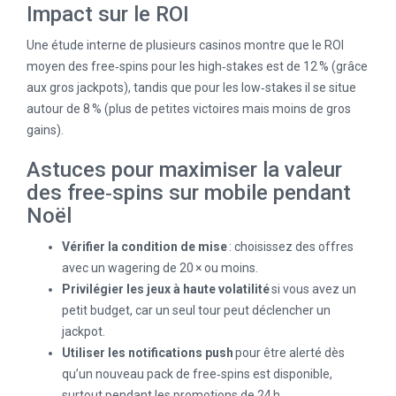
Impact sur le ROI
Une étude interne de plusieurs casinos montre que le ROI
moyen des free‑spins pour les high‑stakes est de 12 % (grâce
aux gros jackpots), tandis que pour les low‑stakes il se situe
autour de 8 % (plus de petites victoires mais moins de gros
gains).
Astuces pour maximiser la valeur
des free‑spins sur mobile pendant
Noël
Vérifier la condition de mise
: choisissez des offres
avec un wagering de 20 × ou moins.
Privilégier les jeux à haute volatilité
si vous avez un
petit budget, car un seul tour peut déclencher un
jackpot.
Utiliser les notifications push
pour être alerté dès
qu’un nouveau pack de free‑spins est disponible,
surtout pendant les promotions de 24 h.