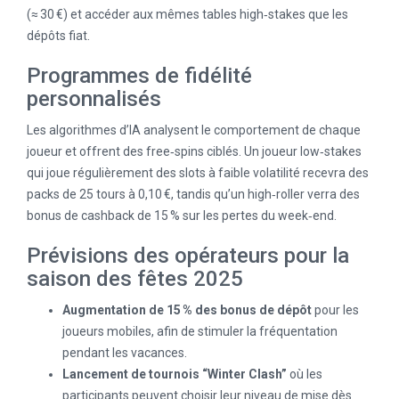
(≈ 30 €) et accéder aux mêmes tables high‑stakes que les
dépôts fiat.
Programmes de fidélité
personnalisés
Les algorithmes d’IA analysent le comportement de chaque
joueur et offrent des free‑spins ciblés. Un joueur low‑stakes
qui joue régulièrement des slots à faible volatilité recevra des
packs de 25 tours à 0,10 €, tandis qu’un high‑roller verra des
bonus de cashback de 15 % sur les pertes du week‑end.
Prévisions des opérateurs pour la
saison des fêtes 2025
Augmentation de 15 % des bonus de dépôt
pour les
joueurs mobiles, afin de stimuler la fréquentation
pendant les vacances.
Lancement de tournois “Winter Clash”
où les
participants peuvent choisir leur niveau de mise dès