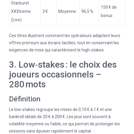
Starburst
150 € de
XXXtreme
3 €
Moyenne
96,5 %
bonus
(Live)
Ces titres illustrent comment les opérateurs adaptent leurs
offres premium aux écrans tactiles, tout en conservant les
exigences de mise qui caractérisent le high‑stakes.
3. Low‑stakes : le choix des
joueurs occasionnels –
280 mots
Définition
Le low‑stakes regroupe les mises de 0,10 € à 1 € et une
bankroll idéale de 20 € à 200 €. Les jeux sont souvent à
volatilité moyenne ou faible, ce qui permet de prolonger les
sessions sans épuiser rapidement le capital.