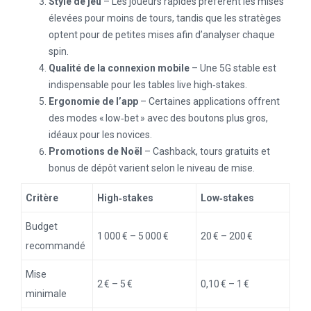
Style de jeu
– Les joueurs rapides préfèrent les mises
élevées pour moins de tours, tandis que les stratèges
optent pour de petites mises afin d’analyser chaque
spin.
Qualité de la connexion mobile
– Une 5G stable est
indispensable pour les tables live high‑stakes.
Ergonomie de l’app
– Certaines applications offrent
des modes « low‑bet » avec des boutons plus gros,
idéaux pour les novices.
Promotions de Noël
– Cashback, tours gratuits et
bonus de dépôt varient selon le niveau de mise.
Critère
High‑stakes
Low‑stakes
Budget
1 000 € – 5 000 €
20 € – 200 €
recommandé
Mise
2 € – 5 €
0,10 € – 1 €
minimale