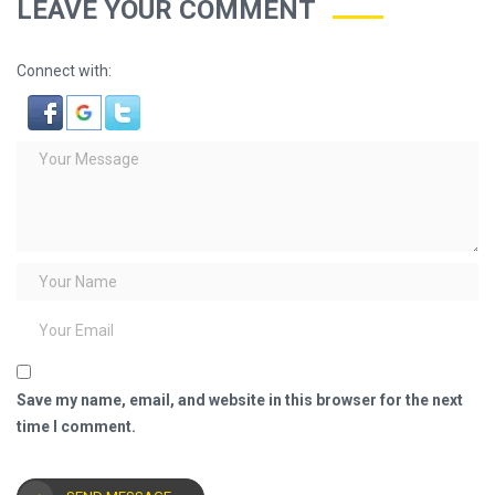
LEAVE YOUR COMMENT
Connect with:
Save my name, email, and website in this browser for the next
time I comment.