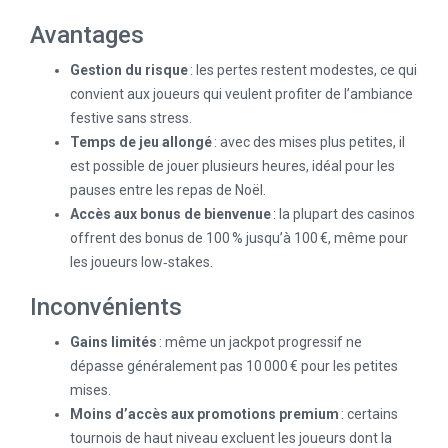
Avantages
Gestion du risque
: les pertes restent modestes, ce qui
convient aux joueurs qui veulent profiter de l’ambiance
festive sans stress.
Temps de jeu allongé
: avec des mises plus petites, il
est possible de jouer plusieurs heures, idéal pour les
pauses entre les repas de Noël.
Accès aux bonus de bienvenue
: la plupart des casinos
offrent des bonus de 100 % jusqu’à 100 €, même pour
les joueurs low‑stakes.
Inconvénients
Gains limités
: même un jackpot progressif ne
dépasse généralement pas 10 000 € pour les petites
mises.
Moins d’accès aux promotions premium
: certains
tournois de haut niveau excluent les joueurs dont la