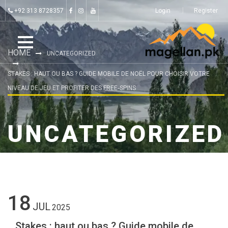
+92 313 8728357
Login
Register
HOME
UNCATEGORIZED
STAKES : HAUT OU BAS ? GUIDE MOBILE DE NOËL POUR CHOISIR VOTRE
NIVEAU DE JEU ET PROFITER DES FREE‑SPINS
UNCATEGORIZED
18
JUL
2025
Stakes : haut ou bas ? Guide mobile de