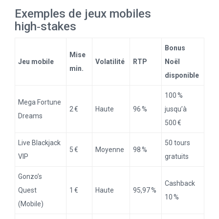
Exemples de jeux mobiles
high‑stakes
Bonus
Mise
Jeu mobile
Volatilité
RTP
Noël
min.
disponible
100 %
Mega Fortune
2 €
Haute
96 %
jusqu’à
Dreams
500 €
Live Blackjack
50 tours
5 €
Moyenne
98 %
VIP
gratuits
Gonzo’s
Cashback
Quest
1 €
Haute
95,97 %
10 %
(Mobile)