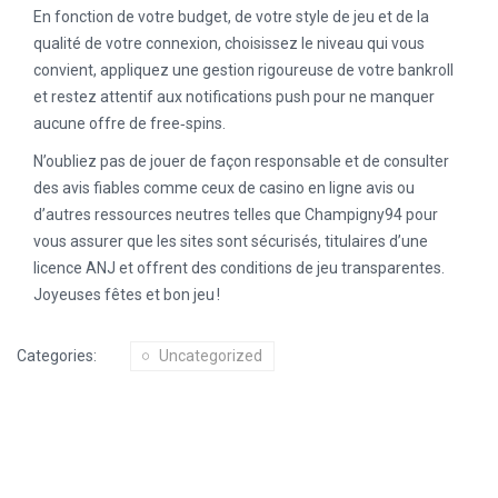
En fonction de votre budget, de votre style de jeu et de la
qualité de votre connexion, choisissez le niveau qui vous
convient, appliquez une gestion rigoureuse de votre bankroll
et restez attentif aux notifications push pour ne manquer
aucune offre de free‑spins.
N’oubliez pas de jouer de façon responsable et de consulter
des avis fiables comme ceux de casino en ligne avis ou
d’autres ressources neutres telles que Champigny94 pour
vous assurer que les sites sont sécurisés, titulaires d’une
licence ANJ et offrent des conditions de jeu transparentes.
Joyeuses fêtes et bon jeu !
Categories:
Uncategorized