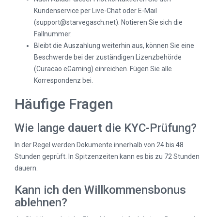
Kundenservice per Live-Chat oder E-Mail
(support@starvegasch.net). Notieren Sie sich die
Fallnummer.
Bleibt die Auszahlung weiterhin aus, können Sie eine
Beschwerde bei der zuständigen Lizenzbehörde
(Curacao eGaming) einreichen. Fügen Sie alle
Korrespondenz bei.
Häufige Fragen
Wie lange dauert die KYC-Prüfung?
In der Regel werden Dokumente innerhalb von 24 bis 48
Stunden geprüft. In Spitzenzeiten kann es bis zu 72 Stunden
dauern.
Kann ich den Willkommensbonus
ablehnen?