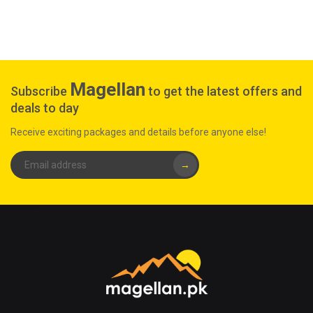
Magellan
Subscribe
to get the latest offers and
deals to day
Receive exciting packages and details before anyone else!
→