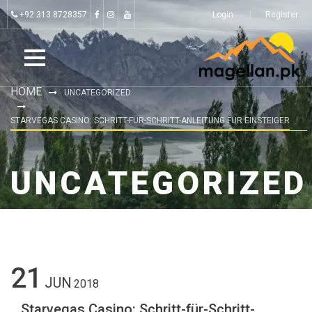
+92 313 8728357
Login
Register
HOME
UNCATEGORIZED
STARVEGAS CASINO: SCHRITT-FÜR-SCHRITT-ANLEITUNG FÜR EINSTEIGER
UNCATEGORIZED
21
JUN
2018
Starvegas Casino: Schritt-für-Schritt-