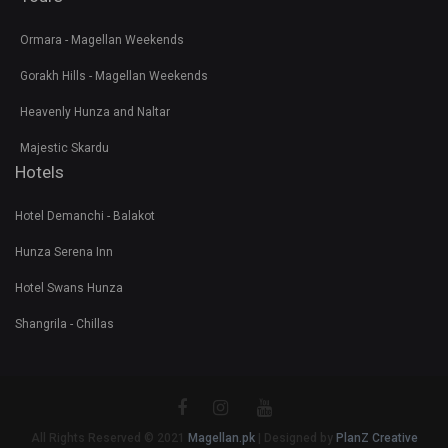
Ormara - Magellan Weekends
Gorakh Hills - Magellan Weekends
Heavenly Hunza and Naltar
Majestic Skardu
Hotels
Hotel Demanchi - Balakot
Hunza Serena Inn
Hotel Swans Hunza
Shangrila - Chillas
All Rights Reserved © 2021
Magellan.pk
| Designed by
PlanZ Creative