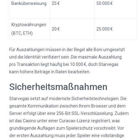
Banküberweisung
25 €
50.000 €
Kryptowährungen
20 €
25.000 €
(BTC, ETH)
Für Auszahlungen müssen in der Regel alle Boni umgesetzt
und die Identität verifiziert sein. Die maximale Auszahlung
pro Transaktion liegt häufig bei 10.000 €, doch Starvegas
kann höhere Beträge in Raten bearbeiten.
Sicherheitsmaßnahmen
Starvegas setzt auf modernste Sicherheitstechnologien. Die
gesamte Kommunikation zwischen Ihrem Browser und dem
Server erfolgt über eine 256‑Bit SSL‑Verschlüsselung. Zudem
ist das Casino unter einer Curacao-Lizenz registriert, was
grundlegende Auflagen zum Spielerschutz vorschreibt. Vor
der ersten Auszahlung muss jeder Spieler eine vollständige