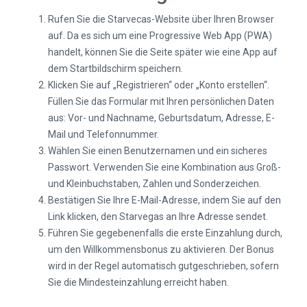
Rufen Sie die Starvecas-Website über Ihren Browser
auf. Da es sich um eine Progressive Web App (PWA)
handelt, können Sie die Seite später wie eine App auf
dem Startbildschirm speichern.
Klicken Sie auf „Registrieren“ oder „Konto erstellen“.
Füllen Sie das Formular mit Ihren persönlichen Daten
aus: Vor- und Nachname, Geburtsdatum, Adresse, E-
Mail und Telefonnummer.
Wählen Sie einen Benutzernamen und ein sicheres
Passwort. Verwenden Sie eine Kombination aus Groß-
und Kleinbuchstaben, Zahlen und Sonderzeichen.
Bestätigen Sie Ihre E-Mail-Adresse, indem Sie auf den
Link klicken, den Starvegas an Ihre Adresse sendet.
Führen Sie gegebenenfalls die erste Einzahlung durch,
um den Willkommensbonus zu aktivieren. Der Bonus
wird in der Regel automatisch gutgeschrieben, sofern
Sie die Mindesteinzahlung erreicht haben.