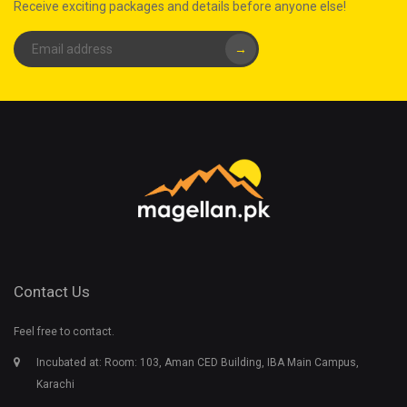
Receive exciting packages and details before anyone else!
→
Contact Us
Feel free to contact.
Incubated at: Room: 103, Aman CED Building, IBA Main Campus,
Karachi