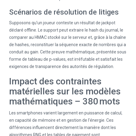
Scénarios de résolution de litiges
Supposons qu’un joueur conteste un résultat de jackpot
déclaré offline. Le support peut extraire le hash du journal, le
comparer au HMAC stocké sur le serveur et, grâce à la chaîne
de hashes, reconstituer la séquence exacte de nombres qui a
conduit au gain. Cette preuve mathématique, présentée sous
forme de tableau de p‑values, est irréfutable et satisfait les
exigences de transparence des autorités de régulation.
Impact des contraintes
matérielles sur les modèles
mathématiques – 380 mots
Les smartphones varient largement en puissance de calcul,
en capacité de mémoire et en gestion de l’énergie. Ces
différences influencent directement la manière dont les
algorithmes RNG et les tables de paiement sont