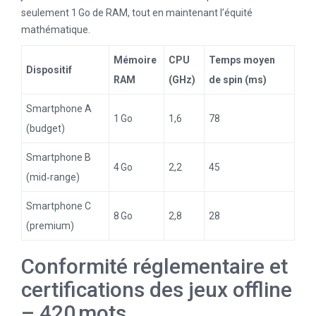
seulement 1 Go de RAM, tout en maintenant l’équité
mathématique.
Mémoire
CPU
Temps moyen
Dispositif
RAM
(GHz)
de spin (ms)
Smartphone A
1 Go
1,6
78
(budget)
Smartphone B
4 Go
2,2
45
(mid‑range)
Smartphone C
8 Go
2,8
28
(premium)
Conformité réglementaire et
certifications des jeux offline
– 420 mots