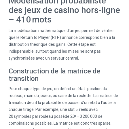
Modélisation probabiliste
des jeux de casino hors‑ligne
– 410 mots
La modélisation mathématique d’un jeu permet de vérifier
que le Return to Player (RTP) annoncé correspond bien à la
distribution théorique des gains. Cette étape est
indispensable, surtout quand les mises ne sont pas
synchronisées avec un serveur central.
Construction de la matrice de
transition
Pour chaque type de jeu, on définit un état : position du
rouleau, main du joueur, ou case de la roulette. La matrice de
transition décrit la probabilité de passer d’un état à l’autre à
chaque tirage. Par exemple, une slot 5‑reels avec
20 symboles par rouleau possède 20⁵ = 3 200 000 de
combinaisons possibles. La matrice est donc très sparse,