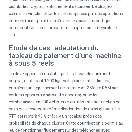
distribution cryptographiquement sécurisée. De plus, les
calculs en virgule flottante sont remplacés par des opérations
entières (fixed‑point) afin d’éviter les biais d’arrondi qui
pourraient fausser la probabilité d’apparition d’un symbole
rare.
Étude de cas : adaptation du
tableau de paiement d’une machine
à sous 5‑reels
Un développeur a constaté que le tableau de paiement
original, contenant 1 200 lignes de paiement distinctes,
entraînait un dépassement de la limite de 2 Mo de RAM sur
certains appareils Android. Il a donc regroupé les
combinaisons en 300 « clusters » en utilisant une fonction de
hash qui conserve la même distribution de gains globaux. Le
RTP est resté à 96 % grâce à un recalcul précis des
probabilités de chaque cluster. Cette optimisation a permis au
jeu de fonctionner fluidement sur des téléphones avec