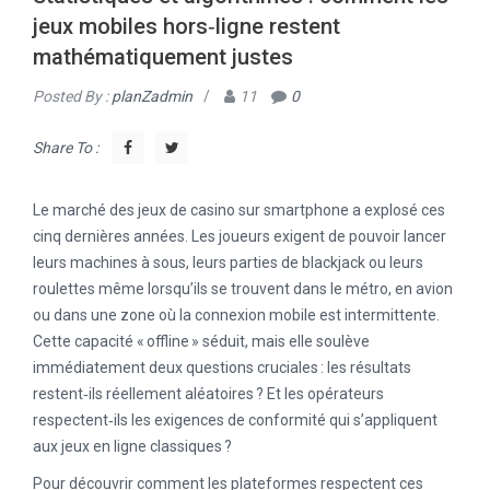
jeux mobiles hors‑ligne restent
mathématiquement justes
Posted By :
planZadmin
/
11
0
Share To :
Le marché des jeux de casino sur smartphone a explosé ces
cinq dernières années. Les joueurs exigent de pouvoir lancer
leurs machines à sous, leurs parties de blackjack ou leurs
roulettes même lorsqu’ils se trouvent dans le métro, en avion
ou dans une zone où la connexion mobile est intermittente.
Cette capacité « offline » séduit, mais elle soulève
immédiatement deux questions cruciales : les résultats
restent‑ils réellement aléatoires ? Et les opérateurs
respectent‑ils les exigences de conformité qui s’appliquent
aux jeux en ligne classiques ?
Pour découvrir comment les plateformes respectent ces