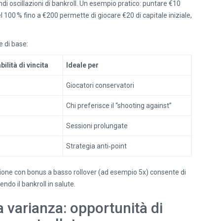
di oscillazioni di bankroll. Un esempio pratico: puntare €10
 100 % fino a €200 permette di giocare €20 di capitale iniziale,
 di base:
ilità di vincita
Ideale per
%
Giocatori conservatori
%
Chi preferisce il “shooting against”
%
Sessioni prolungate
%
Strategia anti‑point
ne con bonus a basso rollover (ad esempio 5x) consente di
do il bankroll in salute.
varianza: opportunità di