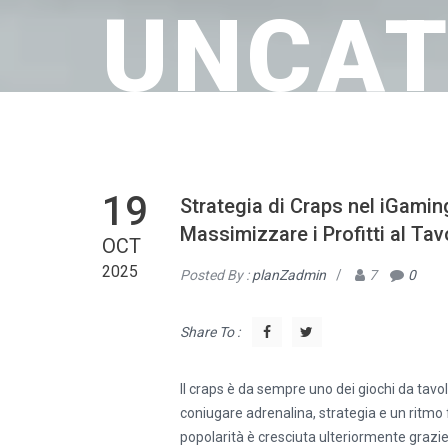
UNCAT
19
Strategia di Craps nel iGami
Massimizzare i Profitti al Tav
OCT
2025
Posted By :
planZadmin
/
7
0
Share To :
Il craps è da sempre uno dei giochi da tavo
coniugare adrenalina, strategia e un ritmo f
popolarità è cresciuta ulteriormente grazie