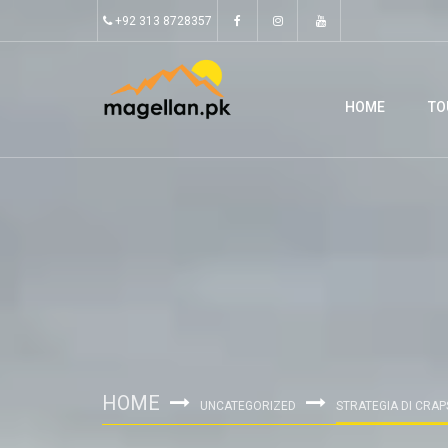
+92 313 8728357
HOME
TO
HOME
UNCATEGORIZED
STRATEGIA DI CRAP