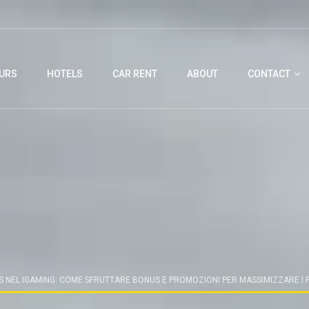
URS
HOTELS
CAR RENT
ABOUT
CONTACT
S NEL IGAMING: COME SFRUTTARE BONUS E PROMOZIONI PER MASSIMIZZARE I 