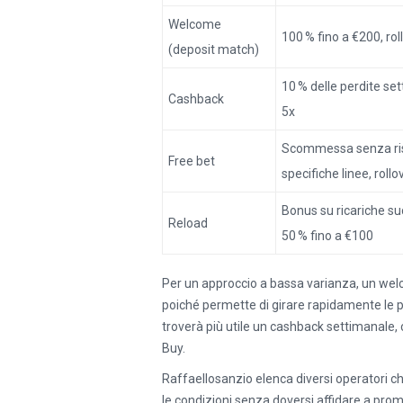
Welcome
100 % fino a €200, rol
(deposit match)
10 % delle perdite set
Cashback
5x
Scommessa senza ris
Free bet
specifiche linee, rollo
Bonus su ricariche su
Reload
50 % fino a €100
Per un approccio a bassa varianza, un welc
poiché permette di girare rapidamente le 
troverà più utile un cashback settimanale, 
Buy.
Raffaellosanzio elenca diversi operatori c
le condizioni senza doversi affidare a prom