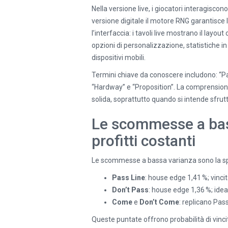
Nella versione live, i giocatori interagisco
versione digitale il motore RNG garantisce l’
l’interfaccia: i tavoli live mostrano il layou
opzioni di personalizzazione, statistiche in
dispositivi mobili.
Termini chiave da conoscere includono: “Pas
“Hardway” e “Proposition”. La comprensione 
solida, soprattutto quando si intende sfrut
Le scommesse a bassa
profitti costanti
Le scommesse a bassa varianza sono la spin
Pass Line
: house edge 1,41 %; vinc
Don’t Pass
: house edge 1,36 %; idea
Come
e
Don’t Come
: replicano Pas
Queste puntate offrono probabilità di vincit