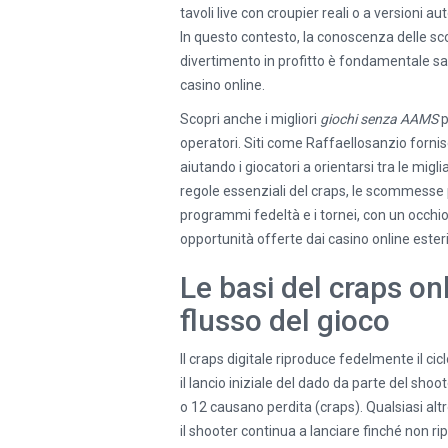
tavoli live con croupier reali o a versioni a
In questo contesto, la conoscenza delle sc
divertimento in profitto è fondamentale sap
casino online.
Scopri anche i migliori
giochi senza AAMS
p
operatori. Siti come Raffaellosanzio fornis
aiutando i giocatori a orientarsi tra le mig
regole essenziali del craps, le scommesse p
programmi fedeltà e i tornei, con un occhi
opportunità offerte dai casino online esteri
Le basi del craps on
flusso del gioco
Il craps digitale riproduce fedelmente il ciclo
il lancio iniziale del dado da parte del sho
o 12 causano perdita (craps). Qualsiasi altro
il shooter continua a lanciare finché non ripe