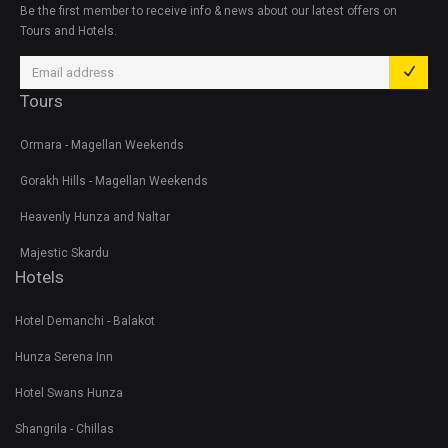
Be the first member to receive info & news about our latest offers on
Tours and Hotels.
Tours
Ormara - Magellan Weekends
Gorakh Hills - Magellan Weekends
Heavenly Hunza and Naltar
Majestic Skardu
Hotels
Hotel Demanchi - Balakot
Hunza Serena Inn
Hotel Swans Hunza
Shangrila - Chillas