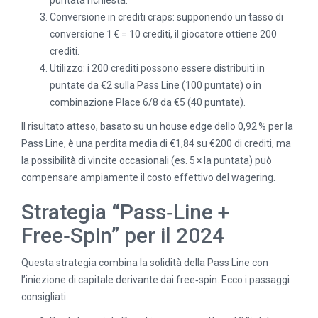
Conversione in crediti craps: supponendo un tasso di
conversione 1 € = 10 crediti, il giocatore ottiene 200
crediti.
Utilizzo: i 200 crediti possono essere distribuiti in
puntate da €2 sulla Pass Line (100 puntate) o in
combinazione Place 6/8 da €5 (40 puntate).
Il risultato atteso, basato su un house edge dello 0,92 % per la
Pass Line, è una perdita media di €1,84 su €200 di crediti, ma
la possibilità di vincite occasionali (es. 5 × la puntata) può
compensare ampiamente il costo effettivo del wagering.
Strategia “Pass‑Line +
Free‑Spin” per il 2024
Questa strategia combina la solidità della Pass Line con
l’iniezione di capitale derivante dai free‑spin. Ecco i passaggi
consigliati: