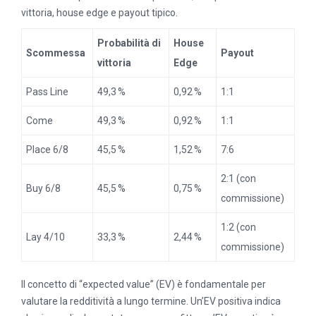
vittoria, house edge e payout tipico.
Probabilità di
House
Scommessa
Payout
vittoria
Edge
Pass Line
49,3 %
0,92 %
1:1
Come
49,3 %
0,92 %
1:1
Place 6/8
45,5 %
1,52 %
7:6
2:1 (con
Buy 6/8
45,5 %
0,75 %
commissione)
1:2 (con
Lay 4/10
33,3 %
2,44 %
commissione)
Il concetto di “expected value” (EV) è fondamentale per
valutare la redditività a lungo termine. Un’EV positiva indica