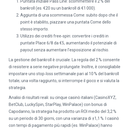
Puntata iniziale Pass Line: scommettere il 2 % del
bankroll (es. €20 su un bankroll di €1 000).
Aggiunta di una scommessa Come: subito dopo che il
point è stabilito, piazzare una puntata Come dello
stesso importo.
Utilizzo dei crediti free‑spin: convertire i crediti in
puntate Place 6/8 da €5, aumentando il potenziale di
payout senza aumentare l’esposizione al rischio.
La gestione del bankroll è cruciale. La regola del 2 % consente
di resistere a serie negative prolungate. Inoltre, è consigliabile
impostare uno stop‑loss settimanale pari al 10 % del bankroll
totale; una volta raggiunto, si interrompe il gioco e si valuta la
strategia.
Analisi di risultati reali: su cinque casinò italiani (CasinoXYZ,
BetClub, LuckySpin, StarPlay, WinPalace) con bonus di
Capodanno, la strategia ha prodotto un ROI medio del 3,2 %
su un periodo di 30 giorni, con una varianza di ±1,1 %. I casinò
con tempi di pagamento più rapidi (es. WinPalace) hanno