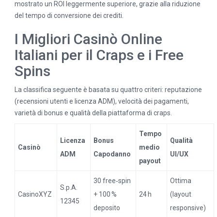
mostrato un ROI leggermente superiore, grazie alla riduzione
del tempo di conversione dei crediti.
I Migliori Casinò Online
Italiani per il Craps e i Free
Spins
La classifica seguente è basata su quattro criteri: reputazione
(recensioni utenti e licenza ADM), velocità dei pagamenti,
varietà di bonus e qualità della piattaforma di craps.
Tempo
Licenza
Bonus
Qualità
Casinò
medio
ADM
Capodanno
UI/UX
payout
30 free‑spin
Ottima
S.p.A.
CasinoXYZ
+ 100 %
24 h
(layout
12345
deposito
responsive)