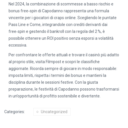
Nel 2024, la combinazione di scommesse a basso rischio e
bonus free‑spin di Capodanno rappresenta una formula
vincente per i giocatori di craps online. Scegliendo le puntate
Pass Line e Come, integrandole con crediti derivanti dai
free‑spin e gestendo il bankroll con la regola del 2 %, è
possibile ottenere un ROI positivo senza esporsi a volatilità
eccessiva.
Per confrontare le offerte attuali e trovare il casinò più adatto
al proprio stile, visita Filmpost e scopri le classifiche
aggiornate. Ricorda sempre di giocare in modo responsabile:
imposta limiti, rispetta i termini dei bonus e mantieni la
disciplina durante le sessioni festive. Con la giusta
preparazione, le festività di Capodanno possono trasformarsi
in un’opportunità di profitto sostenibile e divertente.
Categories:
Uncategorized