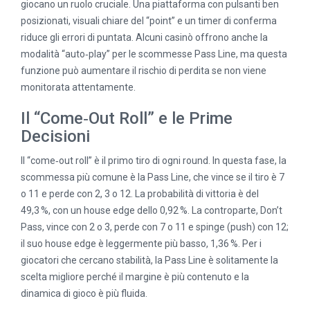
giocano un ruolo cruciale. Una piattaforma con pulsanti ben
posizionati, visuali chiare del “point” e un timer di conferma
riduce gli errori di puntata. Alcuni casinò offrono anche la
modalità “auto‑play” per le scommesse Pass Line, ma questa
funzione può aumentare il rischio di perdita se non viene
monitorata attentamente.
Il “Come‑Out Roll” e le Prime
Decisioni
Il “come‑out roll” è il primo tiro di ogni round. In questa fase, la
scommessa più comune è la Pass Line, che vince se il tiro è 7
o 11 e perde con 2, 3 o 12. La probabilità di vittoria è del
49,3 %, con un house edge dello 0,92 %. La controparte, Don’t
Pass, vince con 2 o 3, perde con 7 o 11 e spinge (push) con 12;
il suo house edge è leggermente più basso, 1,36 %. Per i
giocatori che cercano stabilità, la Pass Line è solitamente la
scelta migliore perché il margine è più contenuto e la
dinamica di gioco è più fluida.