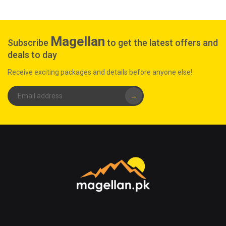
Magellan
Subscribe
to get the latest offers and
deals to day
Receive exciting packages and details before anyone else!
→