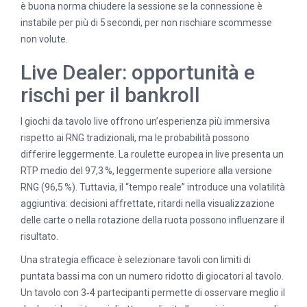
è buona norma chiudere la sessione se la connessione è
instabile per più di 5 secondi, per non rischiare scommesse
non volute.
Live Dealer: opportunità e
rischi per il bankroll
I giochi da tavolo live offrono un’esperienza più immersiva
rispetto ai RNG tradizionali, ma le probabilità possono
differire leggermente. La roulette europea in live presenta un
RTP medio del 97,3 %, leggermente superiore alla versione
RNG (96,5 %). Tuttavia, il “tempo reale” introduce una volatilità
aggiuntiva: decisioni affrettate, ritardi nella visualizzazione
delle carte o nella rotazione della ruota possono influenzare il
risultato.
Una strategia efficace è selezionare tavoli con limiti di
puntata bassi ma con un numero ridotto di giocatori al tavolo.
Un tavolo con 3‑4 partecipanti permette di osservare meglio il