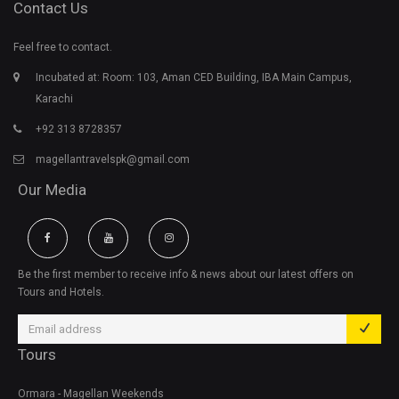
Contact Us
Feel free to contact.
Incubated at: Room: 103, Aman CED Building, IBA Main Campus,
Karachi
+92 313 8728357
magellantravelspk@gmail.com
Our Media
Be the first member to receive info & news about our latest offers on
Tours and Hotels.
Tours
Ormara - Magellan Weekends