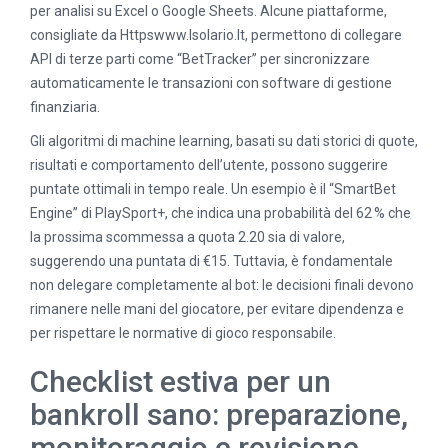
per analisi su Excel o Google Sheets. Alcune piattaforme,
consigliate da Httpswww.Isolario.It, permettono di collegare
API di terze parti come “BetTracker” per sincronizzare
automaticamente le transazioni con software di gestione
finanziaria.
Gli algoritmi di machine learning, basati su dati storici di quote,
risultati e comportamento dell’utente, possono suggerire
puntate ottimali in tempo reale. Un esempio è il “SmartBet
Engine” di PlaySport+, che indica una probabilità del 62 % che
la prossima scommessa a quota 2.20 sia di valore,
suggerendo una puntata di €15. Tuttavia, è fondamentale
non delegare completamente al bot: le decisioni finali devono
rimanere nelle mani del giocatore, per evitare dipendenza e
per rispettare le normative di gioco responsabile.
Checklist estiva per un
bankroll sano: preparazione,
monitoraggio e revisione