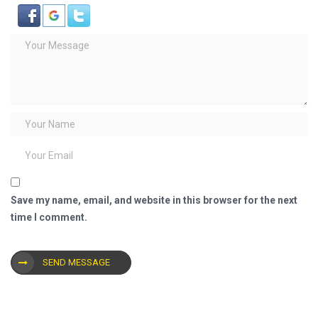
Save my name, email, and website in this browser for the next
time I comment.
SEND MESSAGE