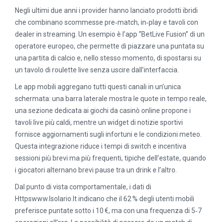
Negli ultimi due anni i provider hanno lanciato prodotti ibridi
che combinano scommesse pre‑match, in‑play e tavoli con
dealer in streaming. Un esempio è l’app “BetLive Fusion” di un
operatore europeo, che permette di piazzare una puntata su
una partita di calcio e, nello stesso momento, di spostarsi su
un tavolo di roulette live senza uscire dall’interfaccia.
Le app mobili aggregano tutti questi canali in un’unica
schermata: una barra laterale mostra le quote in tempo reale,
una sezione dedicata ai giochi da casinò online propone i
tavoli live più caldi, mentre un widget di notizie sportivi
fornisce aggiornamenti sugli infortuni e le condizioni meteo.
Questa integrazione riduce i tempi di switch e incentiva
sessioni più brevi ma più frequenti, tipiche dell’estate, quando
i giocatori alternano brevi pause tra un drink e l’altro.
Dal punto di vista comportamentale, i dati di
Httpswww.Isolario.It indicano che il 62 % degli utenti mobili
preferisce puntate sotto i 10 €, ma con una frequenza di 5‑7