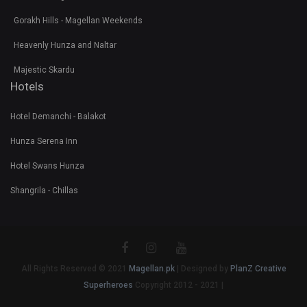
Gorakh Hills - Magellan Weekends
Heavenly Hunza and Naltar
Majestic Skardu
Hotels
Hotel Demanchi - Balakot
Hunza Serena Inn
Hotel Swans Hunza
Shangrila - Chillas
All Rights Reserved © 2021
Magellan.pk
| Designed by
PlanZ Creative
Superheroes
Copyright 2012 - 2021 |