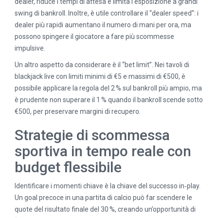
dealer, riduce i tempi di attesa e limita l’esposizione a grandi
swing di bankroll. Inoltre, è utile controllare il “dealer speed”: i
dealer più rapidi aumentano il numero di mani per ora, ma
possono spingere il giocatore a fare più scommesse
impulsive.
Un altro aspetto da considerare è il “bet limit”. Nei tavoli di
blackjack live con limiti minimi di €5 e massimi di €500, è
possibile applicare la regola del 2 % sul bankroll più ampio, ma
è prudente non superare il 1 % quando il bankroll scende sotto
€500, per preservare margini di recupero.
Strategie di scommessa
sportiva in tempo reale con
budget flessibile
Identificare i momenti chiave è la chiave del successo in‑play.
Un goal precoce in una partita di calcio può far scendere le
quote del risultato finale del 30 %, creando un’opportunità di