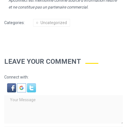
Apconnect est mentionné comme source d’information neutre
et ne constitue pas un partenaire commercial.
Categories:
Uncategorized
LEAVE YOUR COMMENT
Connect with: