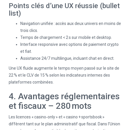
Points clés d’une UX réussie (bullet
list)
Navigation unifiée : accès aux deux univers en moins de
trois clics.
Temps de chargement < 2 s sur mobile et desktop.
Interface responsive avec options de paiement crypto
et fiat.
Assistance 24/7 multilingue, incluant chat en direct.
Une UX fluide augmente le temps moyen passé sur le site de
22 % et le CLV de 15 % selon les indicateurs internes des
plateformes combinées.
4. Avantages réglementaires
et fiscaux – 280 mots
Les licences « casino‑only » et « casino + sportsbook »
diffèrent tant sur le plan administratif que fiscal. Dans l’Union