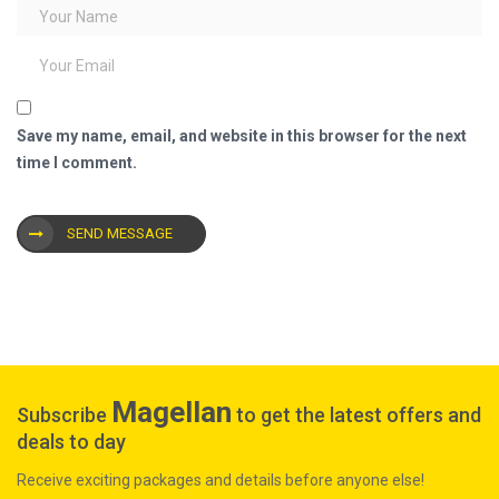
Save my name, email, and website in this browser for the next
time I comment.
SEND MESSAGE
Magellan
Subscribe
to get the latest offers and
deals to day
Receive exciting packages and details before anyone else!