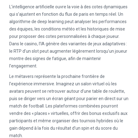
L’intelligence artificielle ouvre la voie à des cotes dynamiques
qui s’ajustent en fonction du flux de paris en temps réel. Un
algorithme de deep learning peut analyser les performances
des équipes, les conditions météo et les historiques de mise
pour proposer des cotes personnalisées à chaque joueur.
Dans le casino, l’IA génère des variantes de jeux adaptatives :
le RTP d’un slot peut augmenter légèrement lorsqu’un joueur
montre des signes de fatigue, afin de maintenir
l’engagement.
Le métavers représente la prochaine frontière de
l’expérience immersive. Imaginez un salon virtuel où les
avatars peuvent se retrouver autour d’une table de roulette,
puis se diriger vers un écran géant pour parier en direct sur un
match de football. Les plateformes combinées pourront
vendre des « places » virtuelles, offrir des bonus exclusifs aux
participants et même organiser des tournois hybrides où le
gain dépend à la fois du résultat d’un spin et du score du
match.