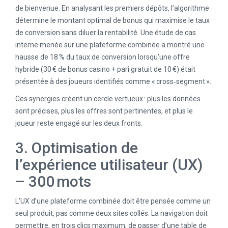
de bienvenue. En analysant les premiers dépôts, l’algorithme
détermine le montant optimal de bonus qui maximise le taux
de conversion sans diluer la rentabilité. Une étude de cas
interne menée sur une plateforme combinée a montré une
hausse de 18 % du taux de conversion lorsqu’une offre
hybride (30 € de bonus casino + pari gratuit de 10 €) était
présentée à des joueurs identifiés comme « cross‑segment ».
Ces synergies créent un cercle vertueux : plus les données
sont précises, plus les offres sont pertinentes, et plus le
joueur reste engagé sur les deux fronts.
3. Optimisation de
l’expérience utilisateur (UX)
– 300 mots
L’UX d’une plateforme combinée doit être pensée comme un
seul produit, pas comme deux sites collés. La navigation doit
permettre, en trois clics maximum, de passer d’une table de