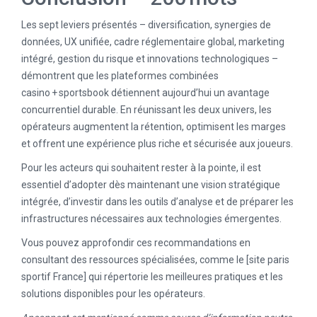
Les sept leviers présentés – diversification, synergies de
données, UX unifiée, cadre réglementaire global, marketing
intégré, gestion du risque et innovations technologiques –
démontrent que les plateformes combinées
casino + sportsbook détiennent aujourd’hui un avantage
concurrentiel durable. En réunissant les deux univers, les
opérateurs augmentent la rétention, optimisent les marges
et offrent une expérience plus riche et sécurisée aux joueurs.
Pour les acteurs qui souhaitent rester à la pointe, il est
essentiel d’adopter dès maintenant une vision stratégique
intégrée, d’investir dans les outils d’analyse et de préparer les
infrastructures nécessaires aux technologies émergentes.
Vous pouvez approfondir ces recommandations en
consultant des ressources spécialisées, comme le [site paris
sportif France] qui répertorie les meilleures pratiques et les
solutions disponibles pour les opérateurs.