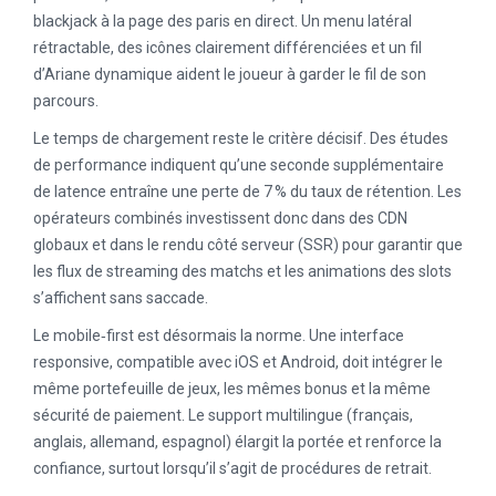
blackjack à la page des paris en direct. Un menu latéral
rétractable, des icônes clairement différenciées et un fil
d’Ariane dynamique aident le joueur à garder le fil de son
parcours.
Le temps de chargement reste le critère décisif. Des études
de performance indiquent qu’une seconde supplémentaire
de latence entraîne une perte de 7 % du taux de rétention. Les
opérateurs combinés investissent donc dans des CDN
globaux et dans le rendu côté serveur (SSR) pour garantir que
les flux de streaming des matchs et les animations des slots
s’affichent sans saccade.
Le mobile‑first est désormais la norme. Une interface
responsive, compatible avec iOS et Android, doit intégrer le
même portefeuille de jeux, les mêmes bonus et la même
sécurité de paiement. Le support multilingue (français,
anglais, allemand, espagnol) élargit la portée et renforce la
confiance, surtout lorsqu’il s’agit de procédures de retrait.