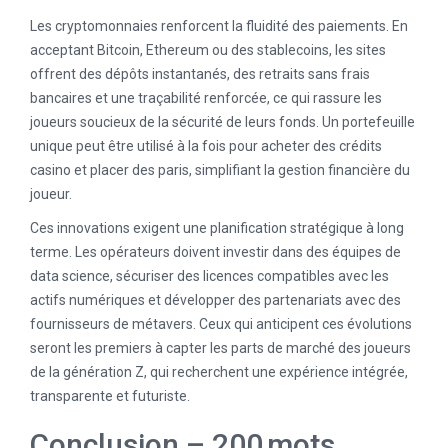
Les cryptomonnaies renforcent la fluidité des paiements. En
acceptant Bitcoin, Ethereum ou des stablecoins, les sites
offrent des dépôts instantanés, des retraits sans frais
bancaires et une traçabilité renforcée, ce qui rassure les
joueurs soucieux de la sécurité de leurs fonds. Un portefeuille
unique peut être utilisé à la fois pour acheter des crédits
casino et placer des paris, simplifiant la gestion financière du
joueur.
Ces innovations exigent une planification stratégique à long
terme. Les opérateurs doivent investir dans des équipes de
data science, sécuriser des licences compatibles avec les
actifs numériques et développer des partenariats avec des
fournisseurs de métavers. Ceux qui anticipent ces évolutions
seront les premiers à capter les parts de marché des joueurs
de la génération Z, qui recherchent une expérience intégrée,
transparente et futuriste.
Conclusion – 200 mots