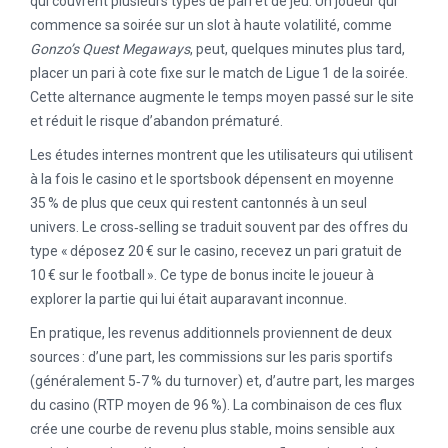
qui couvrent plusieurs types de pari et de jeu. Un joueur qui
commence sa soirée sur un slot à haute volatilité, comme
Gonzo’s Quest Megaways
, peut, quelques minutes plus tard,
placer un pari à cote fixe sur le match de Ligue 1 de la soirée.
Cette alternance augmente le temps moyen passé sur le site
et réduit le risque d’abandon prématuré.
Les études internes montrent que les utilisateurs qui utilisent
à la fois le casino et le sportsbook dépensent en moyenne
35 % de plus que ceux qui restent cantonnés à un seul
univers. Le cross‑selling se traduit souvent par des offres du
type « déposez 20 € sur le casino, recevez un pari gratuit de
10 € sur le football ». Ce type de bonus incite le joueur à
explorer la partie qui lui était auparavant inconnue.
En pratique, les revenus additionnels proviennent de deux
sources : d’une part, les commissions sur les paris sportifs
(généralement 5‑7 % du turnover) et, d’autre part, les marges
du casino (RTP moyen de 96 %). La combinaison de ces flux
crée une courbe de revenu plus stable, moins sensible aux