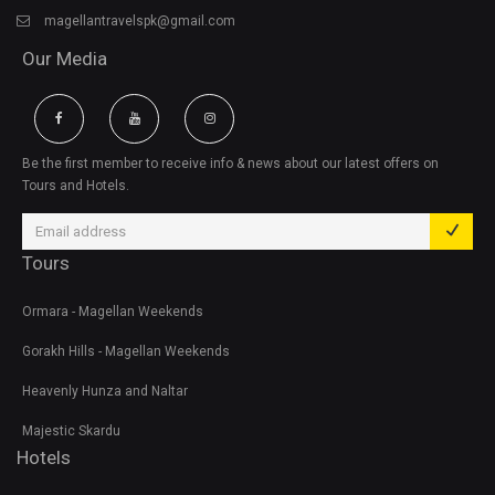
magellantravelspk@gmail.com
Our Media
Be the first member to receive info & news about our latest offers on
Tours and Hotels.
Tours
Ormara - Magellan Weekends
Gorakh Hills - Magellan Weekends
Heavenly Hunza and Naltar
Majestic Skardu
Hotels