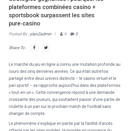
plateformes combinées casino +
sportsbook surpassent les sites
pure‑casino
Posted By :
planZadmin
/
9
0
Share To :
Le marché du jeu en ligne a connu une mutation profonde au
cours des cinq dernières années. Ce qui était autrefois
partagé entre deux univers distincts – le casino virtuel et le
pari sportif – se rapproche aujourd’hui dans des plateformes
« tout‑en‑un ». Cette convergence répond à une demande
croissante des joueurs, qui souhaitent passer d’une partie de
roulette à un pari sur le prochain match de football sans
changer de compte.
Le phénomène s’explique en partie par la facilité d’accès
offerte par les sites mobiles, la montée en puissance du