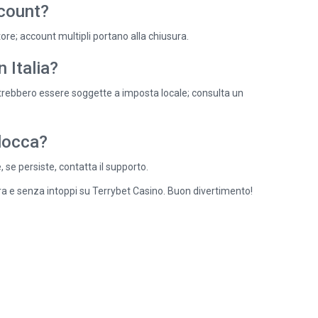
ccount?
ore; account multipli portano alla chiusura.
 Italia?
trebbero essere soggette a imposta locale; consulta un
blocca?
, se persiste, contatta il supporto.
a e senza intoppi su Terrybet Casino. Buon divertimento!