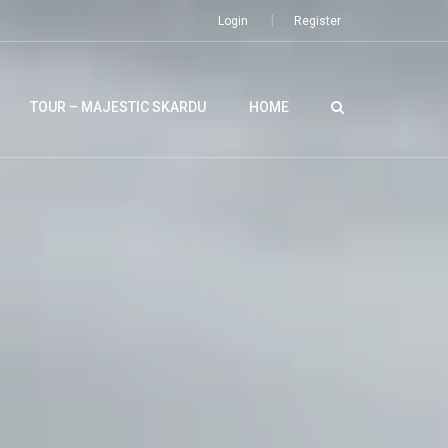
Login
Register
TOUR – MAJESTIC SKARDU
HOME