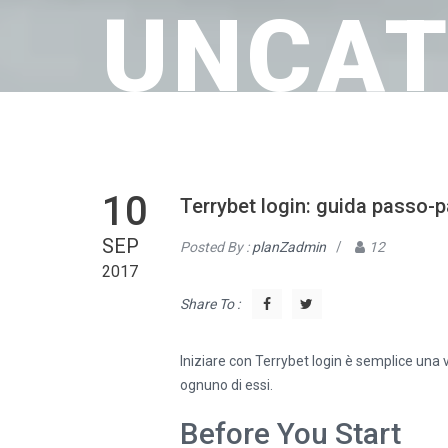
UNCAT
10
Terrybet login: guida passo-pa
SEP
Posted By :
planZadmin
/
12
2017
Share To :
Iniziare con
Terrybet login
è semplice una v
ognuno di essi.
Before You Start