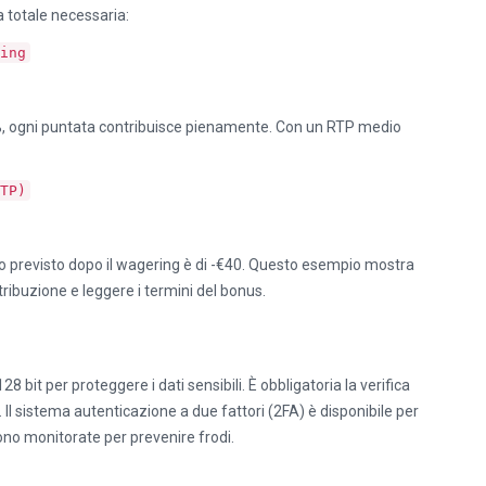
a totale necessaria:
ing
0%, ogni puntata contribuisce pienamente. Con un RTP medio
TP)
tto previsto dopo il wagering è di -€40. Questo esempio mostra
tribuzione e leggere i termini del bonus.
8 bit per proteggere i dati sensibili. È obbligatoria la verifica
. Il sistema autenticazione a due fattori (2FA) è disponibile per
ono monitorate per prevenire frodi.