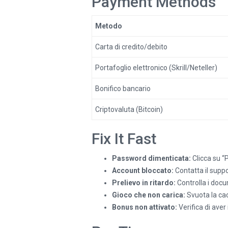
Payment Methods
Metodo
Carta di credito/debito
Portafoglio elettronico (Skrill/Neteller)
Bonifico bancario
Criptovaluta (Bitcoin)
Fix It Fast
Password dimenticata:
Clicca su “
Account bloccato:
Contatta il suppo
Prelievo in ritardo:
Controlla i docum
Gioco che non carica:
Svuota la cac
Bonus non attivato:
Verifica di aver