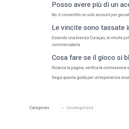
Posso avere più di un a
No, è consentito un solo account per giocat
Le vincite sono tassate in
Essendo una licenza Curaçao, le vincite po
commercialista.
Cosa fare se il gioco si 
Ricarica la pagina, verifica la connessione e
Segui questa guida per un’esperienza sicur
Categories:
Uncategorized