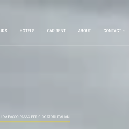
URS
HOTELS
CAR RENT
ABOUT
CONTACT
UIDA PASSO-PASSO PER GIOCATORI ITALIANI