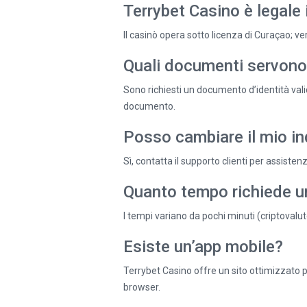
Terrybet Casino è legale i
Il casinò opera sotto licenza di Curaçao; veri
Quali documenti servono 
Sono richiesti un documento d’identità valid
documento.
Posso cambiare il mio in
Sì, contatta il supporto clienti per assisten
Quanto tempo richiede un
I tempi variano da pochi minuti (criptovalute)
Esiste un’app mobile?
Terrybet Casino offre un sito ottimizzato 
browser.