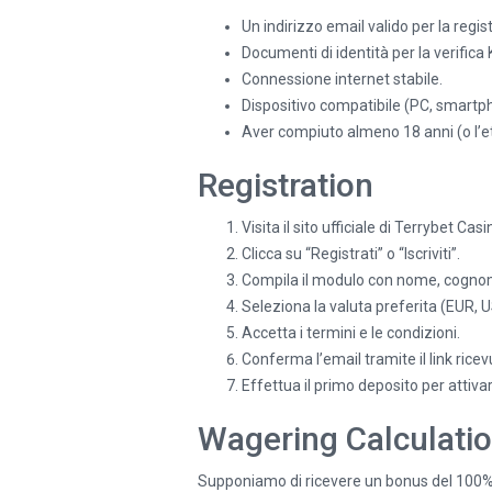
Un indirizzo email valido per la regis
Documenti di identità per la verifica
Connessione internet stabile.
Dispositivo compatibile (PC, smartph
Aver compiuto almeno 18 anni (o l’et
Registration
Visita il sito ufficiale di Terrybet Casi
Clicca su “Registrati” o “Iscriviti”.
Compila il modulo con nome, cogno
Seleziona la valuta preferita (EUR, U
Accetta i termini e le condizioni.
Conferma l’email tramite il link ricev
Effettua il primo deposito per attiva
Wagering Calculati
Supponiamo di ricevere un bonus del 100% 