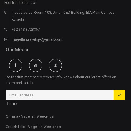
Feel free to contact.
Incubated at: Room: 103, Aman CED Building, IBA Main Campus,
Karachi
+92 313 8728357
magellantravelspk@gmail.com
Our Media
Be the first member to receive info & news about our latest offers on
Tours and Hotels.
Tours
Ormara - Magellan Weekends
Gorakh Hills - Magellan Weekends