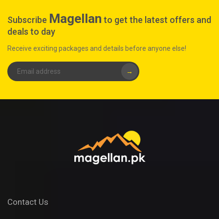
Magellan
Subscribe
to get the latest offers and
deals to day
Receive exciting packages and details before anyone else!
→
Contact Us