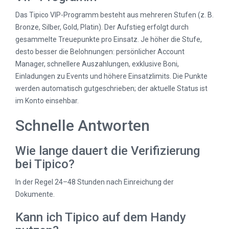
Das Tipico VIP-Programm besteht aus mehreren Stufen (z. B.
Bronze, Silber, Gold, Platin). Der Aufstieg erfolgt durch
gesammelte Treuepunkte pro Einsatz. Je höher die Stufe,
desto besser die Belohnungen: persönlicher Account
Manager, schnellere Auszahlungen, exklusive Boni,
Einladungen zu Events und höhere Einsatzlimits. Die Punkte
werden automatisch gutgeschrieben; der aktuelle Status ist
im Konto einsehbar.
Schnelle Antworten
Wie lange dauert die Verifizierung
bei Tipico?
In der Regel 24–48 Stunden nach Einreichung der
Dokumente.
Kann ich Tipico auf dem Handy