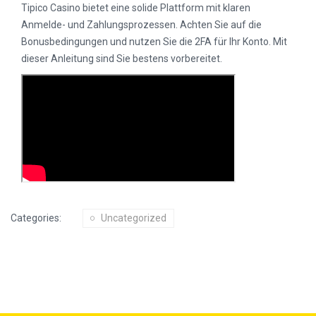
Tipico Casino bietet eine solide Plattform mit klaren
Anmelde- und Zahlungsprozessen. Achten Sie auf die
Bonusbedingungen und nutzen Sie die 2FA für Ihr Konto. Mit
dieser Anleitung sind Sie bestens vorbereitet.
Categories:
Uncategorized