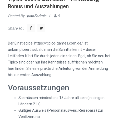
Bonus und Auszahlungen
Posted By :
planZadmin
/
9
Share To :
Der Einstieg bei
https://tipico-games.com.de/
ist
unkompliziert, sobald man die Schritte kennt – dieser
Leitfaden führt Sie durch jeden einzelnen. Egal, ob Sie neu bei
Tipico sind oder nur Ihre Kenntnisse auffrischen möchten,
hier finden Sie eine praktische Anleitung von der Anmeldung
bis zur ersten Auszahlung.
Voraussetzungen
Sie müssen mindestens 18 Jahre alt sein (in einigen
Ländern 21+).
Gültiger Ausweis (Personalausweis, Reisepass) zur
Verifizierung.