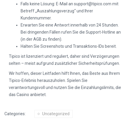
Falls keine Lösung: E-Mail an support@tipico.com mit
Betreff „Auszahlungsverzug“ und Ihrer
Kundennummer.
Erwarten Sie eine Antwort innerhalb von 24 Stunden.
Bei dringenden Fällen rufen Sie die Support-Hotline an
(in der AGB zu finden).
Halten Sie Screenshots und Transaktions-IDs bereit.
Tipico ist lizenziert und reguliert, daher sind Verzögerungen
selten – meist aufgrund zusätzlicher Sicherheitsprüfungen.
Wir hoffen, dieser Leitfaden hilft Ihnen, das Beste aus Ihrem
Tipico-Erlebnis herauszuholen. Spielen Sie
verantwortungsvoll und nutzen Sie die Einzahlungslimits, die
das Casino anbietet.
Categories:
Uncategorized