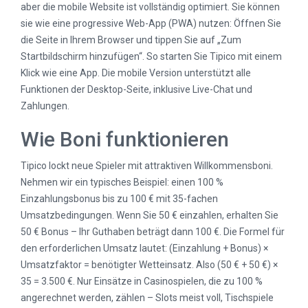
aber die mobile Website ist vollständig optimiert. Sie können
sie wie eine progressive Web-App (PWA) nutzen: Öffnen Sie
die Seite in Ihrem Browser und tippen Sie auf „Zum
Startbildschirm hinzufügen“. So starten Sie Tipico mit einem
Klick wie eine App. Die mobile Version unterstützt alle
Funktionen der Desktop-Seite, inklusive Live-Chat und
Zahlungen.
Wie Boni funktionieren
Tipico lockt neue Spieler mit attraktiven Willkommensboni.
Nehmen wir ein typisches Beispiel: einen 100 %
Einzahlungsbonus bis zu 100 € mit 35-fachen
Umsatzbedingungen. Wenn Sie 50 € einzahlen, erhalten Sie
50 € Bonus – Ihr Guthaben beträgt dann 100 €. Die Formel für
den erforderlichen Umsatz lautet: (Einzahlung + Bonus) ×
Umsatzfaktor = benötigter Wetteinsatz. Also (50 € + 50 €) ×
35 = 3.500 €. Nur Einsätze in Casinospielen, die zu 100 %
angerechnet werden, zählen – Slots meist voll, Tischspiele