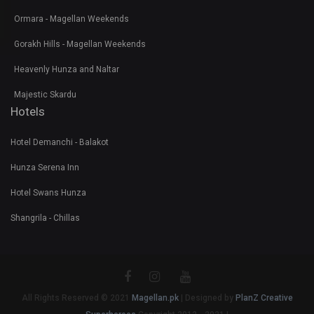
Ormara - Magellan Weekends
Gorakh Hills - Magellan Weekends
Heavenly Hunza and Naltar
Majestic Skardu
Hotels
Hotel Demanchi - Balakot
Hunza Serena Inn
Hotel Swans Hunza
Shangrila - Chillas
All Rights Reserved © 2021
Magellan.pk
| Designed by
PlanZ Creative