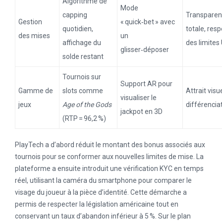
Algorithme de
Mode
capping
Transpare
Gestion
« quick‑bet » avec
quotidien,
totale, resp
des mises
un
affichage du
des limites
glisser‑déposer
solde restant
Tournois sur
Support AR pour
Gamme de
slots comme
Attrait visue
visualiser le
jeux
Age of the Gods
différencia
jackpot en 3D
(RTP = 96,2 %)
PlayTech a d’abord réduit le montant des bonus associés aux
tournois pour se conformer aux nouvelles limites de mise. La
plateforme a ensuite introduit une vérification KYC en temps
réel, utilisant la caméra du smartphone pour comparer le
visage du joueur à la pièce d’identité. Cette démarche a
permis de respecter la législation américaine tout en
conservant un taux d’abandon inférieur à 5 %. Sur le plan