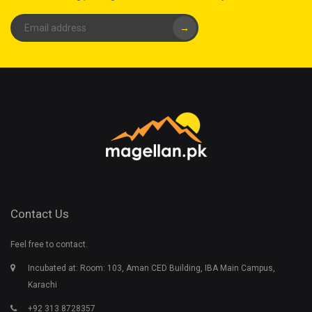
→
Contact Us
Feel free to contact.
Incubated at: Room: 103, Aman CED Building, IBA Main Campus,
Karachi
+92 313 8728357