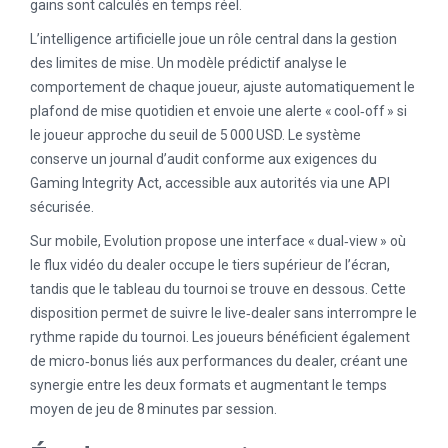
gains sont calculés en temps réel.
L’intelligence artificielle joue un rôle central dans la gestion
des limites de mise. Un modèle prédictif analyse le
comportement de chaque joueur, ajuste automatiquement le
plafond de mise quotidien et envoie une alerte « cool‑off » si
le joueur approche du seuil de 5 000 USD. Le système
conserve un journal d’audit conforme aux exigences du
Gaming Integrity Act, accessible aux autorités via une API
sécurisée.
Sur mobile, Evolution propose une interface « dual‑view » où
le flux vidéo du dealer occupe le tiers supérieur de l’écran,
tandis que le tableau du tournoi se trouve en dessous. Cette
disposition permet de suivre le live‑dealer sans interrompre le
rythme rapide du tournoi. Les joueurs bénéficient également
de micro‑bonus liés aux performances du dealer, créant une
synergie entre les deux formats et augmentant le temps
moyen de jeu de 8 minutes par session.