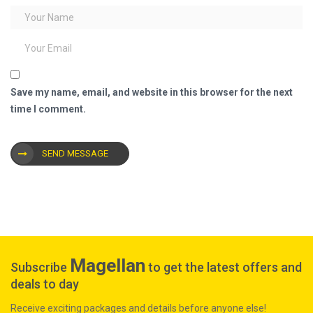
Save my name, email, and website in this browser for the next
time I comment.
SEND MESSAGE
Magellan
Subscribe
to get the latest offers and
deals to day
Receive exciting packages and details before anyone else!