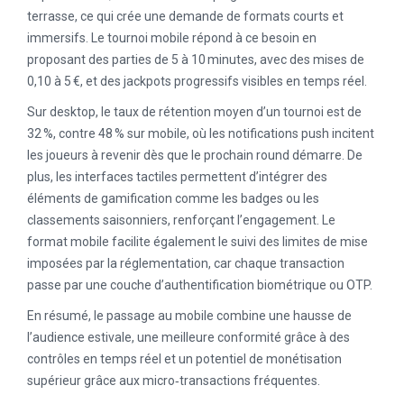
terrasse, ce qui crée une demande de formats courts et
immersifs. Le tournoi mobile répond à ce besoin en
proposant des parties de 5 à 10 minutes, avec des mises de
0,10 à 5 €, et des jackpots progressifs visibles en temps réel.
Sur desktop, le taux de rétention moyen d’un tournoi est de
32 %, contre 48 % sur mobile, où les notifications push incitent
les joueurs à revenir dès que le prochain round démarre. De
plus, les interfaces tactiles permettent d’intégrer des
éléments de gamification comme les badges ou les
classements saisonniers, renforçant l’engagement. Le
format mobile facilite également le suivi des limites de mise
imposées par la réglementation, car chaque transaction
passe par une couche d’authentification biométrique ou OTP.
En résumé, le passage au mobile combine une hausse de
l’audience estivale, une meilleure conformité grâce à des
contrôles en temps réel et un potentiel de monétisation
supérieur grâce aux micro‑transactions fréquentes.