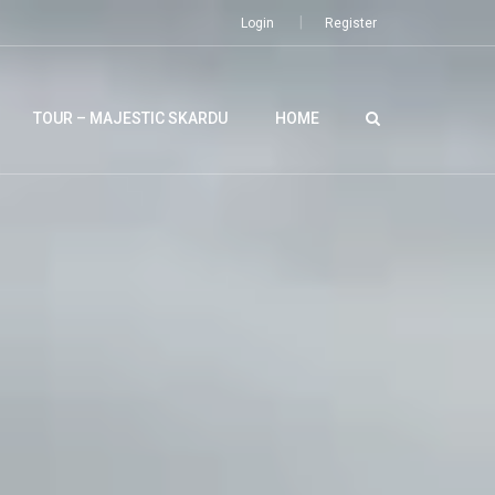
Login
Register
TOUR – MAJESTIC SKARDU
HOME