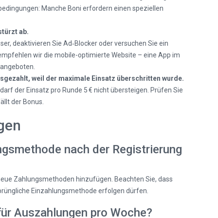
sbedingungen: Manche Boni erfordern einen speziellen
stürzt ab.
ser, deaktivieren Sie Ad‑Blocker oder versuchen Sie ein
empfehlen wir die mobile-optimierte Website – eine App im
 angeboten.
gezahlt, weil der maximale Einsatz überschritten wurde.
arf der Einsatz pro Runde 5 € nicht übersteigen. Prüfen Sie
ällt der Bonus.
agen
ngsmethode nach der Registrierung
 neue Zahlungsmethoden hinzufügen. Beachten Sie, dass
sprüngliche Einzahlungsmethode erfolgen dürfen.
 für Auszahlungen pro Woche?