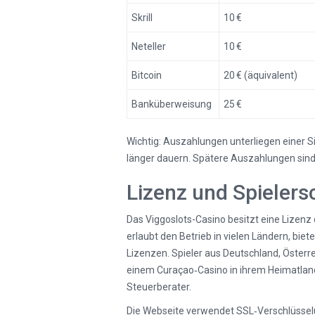
Skrill
10 €
Neteller
10 €
Bitcoin
20 € (äquivalent)
Banküberweisung
25 €
Wichtig: Auszahlungen unterliegen einer S
länger dauern. Spätere Auszahlungen sind i
Lizenz und Spielers
Das Viggoslots-Casino besitzt eine Lizenz
erlaubt den Betrieb in vielen Ländern, bie
Lizenzen. Spieler aus Deutschland, Österr
einem Curaçao‑Casino in ihrem Heimatland
Steuerberater.
Die Webseite verwendet SSL‑Verschlüssel