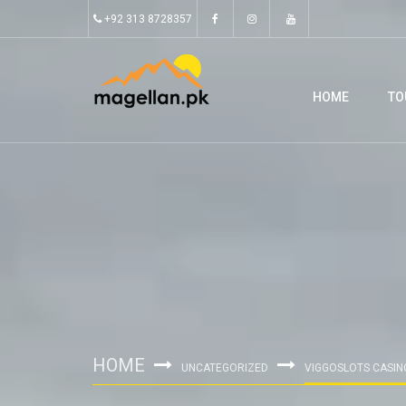
+92 313 8728357
HOME
TO
HOME
UNCATEGORIZED
VIGGOSLOTS CASIN