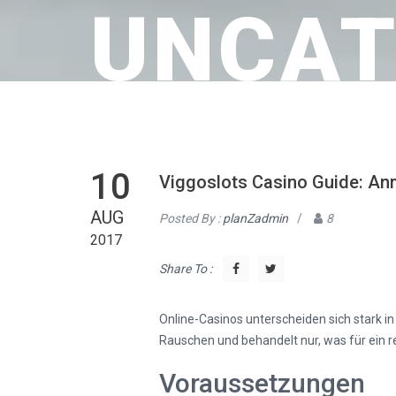
UNCAT
10
Viggoslots Casino Guide: An
AUG
Posted By :
planZadmin
/
8
2017
Share To :
Online-Casinos unterscheiden sich stark in 
Rauschen und behandelt nur, was für ein re
Voraussetzungen