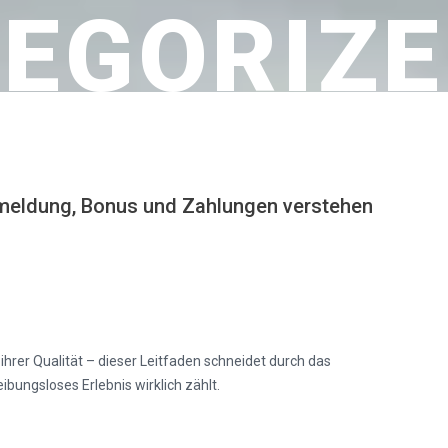
EGORIZE
meldung, Bonus und Zahlungen verstehen
ihrer Qualität – dieser Leitfaden schneidet durch das
ibungsloses Erlebnis wirklich zählt.