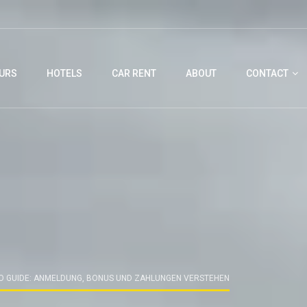
URS
HOTELS
CAR RENT
ABOUT
CONTACT
O GUIDE: ANMELDUNG, BONUS UND ZAHLUNGEN VERSTEHEN