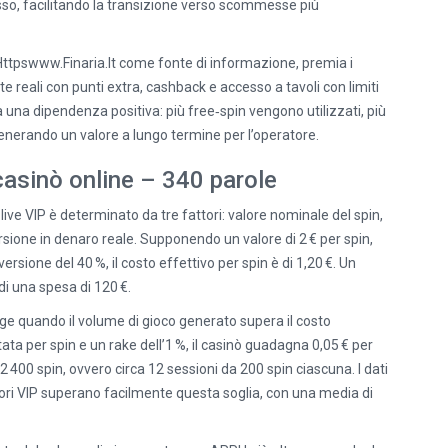
resso, facilitando la transizione verso scommesse più
 Httpswww.Finaria.It come fonte di informazione, premia i
te reali con punti extra, cashback e accesso a tavoli con limiti
ea una dipendenza positiva: più free‑spin vengono utilizzati, più
generando un valore a lungo termine per l’operatore.
 casinò online – 340 parole
 live VIP è determinato da tre fattori: valore nominale del spin,
sione in denaro reale. Supponendo un valore di 2 € per spin,
sione del 40 %, il costo effettivo per spin è di 1,20 €. Un
i una spesa di 120 €.
unge quando il volume di gioco generato supera il costo
ta per spin e un rake dell’1 %, il casinò guadagna 0,05 € per
 400 spin, ovvero circa 12 sessioni da 200 spin ciascuna. I dati
tori VIP superano facilmente questa soglia, con una media di