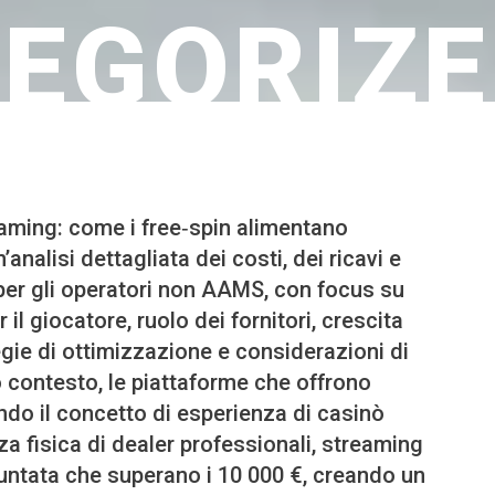
EGORIZE
aming: come i free‑spin alimentano
’analisi dettagliata dei costi, dei ricavi e
per gli operatori non AAMS, con focus su
 il giocatore, ruolo dei fornitori, crescita
egie di ottimizzazione e considerazioni di
 contesto, le piattaforme che offrono
endo il concetto di esperienza di casinò
a fisica di dealer professionali, streaming
i puntata che superano i 10 000 €, creando un