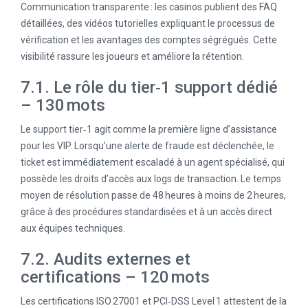
Communication transparente : les casinos publient des FAQ
détaillées, des vidéos tutorielles expliquant le processus de
vérification et les avantages des comptes ségrégués. Cette
visibilité rassure les joueurs et améliore la rétention.
7.1. Le rôle du tier‑1 support dédié
– 130 mots
Le support tier‑1 agit comme la première ligne d’assistance
pour les VIP. Lorsqu’une alerte de fraude est déclenchée, le
ticket est immédiatement escaladé à un agent spécialisé, qui
possède les droits d’accès aux logs de transaction. Le temps
moyen de résolution passe de 48 heures à moins de 2 heures,
grâce à des procédures standardisées et à un accès direct
aux équipes techniques.
7.2. Audits externes et
certifications – 120 mots
Les certifications ISO 27001 et PCI‑DSS Level 1 attestent de la