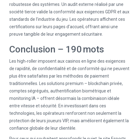
robustesse des systèmes. Un audit externe réalisé par une
société tierce valide la conformité aux exigences GDPR et aux
standards de l’industrie du jeu. Les opérateurs affichent ces
certifications sur leurs pages d’accueil, offrant ainsi une
preuve tangible de leur engagement sécuritaire.
Conclusion – 190 mots
Les high‑roller imposent aux casinos en ligne des exigences
de rapidité, de confidentialité et de conformité qui ne peuvent
plus être satisfaites par les méthodes de paiement
traditionnelles. Les solutions premium – blockchain privée,
comptes ségrégués, authentification biométrique et
monitoring IA – offrent désormais la combinaison idéale
entre vitesse et sécurité. En investissant dans ces
technologies, les opérateurs renforcent non seulement la
protection de leurs joueurs VIP, mais améliorent également la
confiance globale de leur clientèle.
Pour ceux qui souhaitent approfondir le sujet, le site Esports