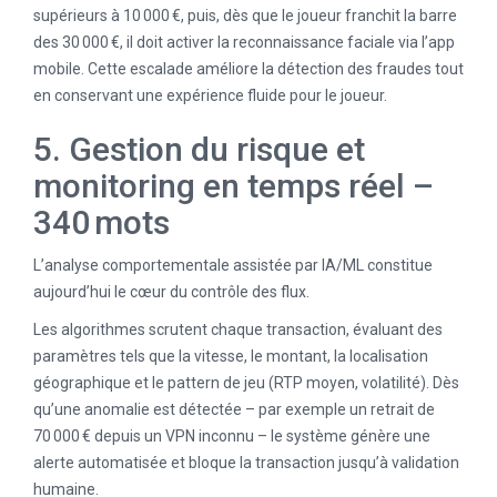
supérieurs à 10 000 €, puis, dès que le joueur franchit la barre
des 30 000 €, il doit activer la reconnaissance faciale via l’app
mobile. Cette escalade améliore la détection des fraudes tout
en conservant une expérience fluide pour le joueur.
5. Gestion du risque et
monitoring en temps réel –
340 mots
L’analyse comportementale assistée par IA/ML constitue
aujourd’hui le cœur du contrôle des flux.
Les algorithmes scrutent chaque transaction, évaluant des
paramètres tels que la vitesse, le montant, la localisation
géographique et le pattern de jeu (RTP moyen, volatilité). Dès
qu’une anomalie est détectée – par exemple un retrait de
70 000 € depuis un VPN inconnu – le système génère une
alerte automatisée et bloque la transaction jusqu’à validation
humaine.