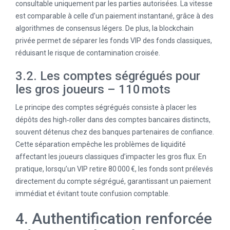
consultable uniquement par les parties autorisées. La vitesse
est comparable à celle d’un paiement instantané, grâce à des
algorithmes de consensus légers. De plus, la blockchain
privée permet de séparer les fonds VIP des fonds classiques,
réduisant le risque de contamination croisée.
3.2. Les comptes ségrégués pour
les gros joueurs – 110 mots
Le principe des comptes ségrégués consiste à placer les
dépôts des high‑roller dans des comptes bancaires distincts,
souvent détenus chez des banques partenaires de confiance.
Cette séparation empêche les problèmes de liquidité
affectant les joueurs classiques d’impacter les gros flux. En
pratique, lorsqu’un VIP retire 80 000 €, les fonds sont prélevés
directement du compte ségrégué, garantissant un paiement
immédiat et évitant toute confusion comptable.
4. Authentification renforcée