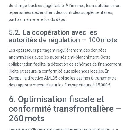
de charge‑back est jugé faible. À l’inverse, les institutions non
répertoriées déclenchent des contrôles supplémentaires,
parfois même le refus du dépôt.
5.2. La coopération avec les
autorités de régulation – 100 mots
Les opérateurs partagent régulièrement des données
anonymisées avec les autorités anti‑blanchiment. Cette
collaboration facilite la détection de schémas de financement
illicite et assure la conformité aux exigences locales. En
Europe, la directive AMLD5 oblige les casinos à transmettre
des rapports mensuels sur les flux supérieurs à 15 000 €.
6. Optimisation fiscale et
conformité transfrontalière –
260 mots
Les joueurs VIP résidant dans différents pays sont soumis à