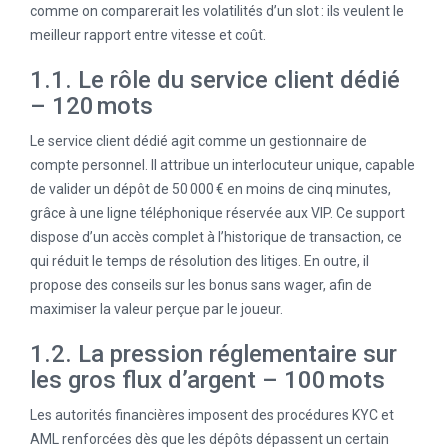
comme on comparerait les volatilités d’un slot : ils veulent le
meilleur rapport entre vitesse et coût.
1.1. Le rôle du service client dédié
– 120 mots
Le service client dédié agit comme un gestionnaire de
compte personnel. Il attribue un interlocuteur unique, capable
de valider un dépôt de 50 000 € en moins de cinq minutes,
grâce à une ligne téléphonique réservée aux VIP. Ce support
dispose d’un accès complet à l’historique de transaction, ce
qui réduit le temps de résolution des litiges. En outre, il
propose des conseils sur les bonus sans wager, afin de
maximiser la valeur perçue par le joueur.
1.2. La pression réglementaire sur
les gros flux d’argent – 100 mots
Les autorités financières imposent des procédures KYC et
AML renforcées dès que les dépôts dépassent un certain