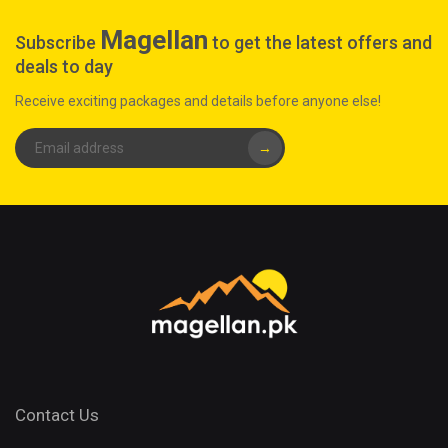
Magellan
Subscribe
to get the latest offers and
deals to day
Receive exciting packages and details before anyone else!
→
Contact Us